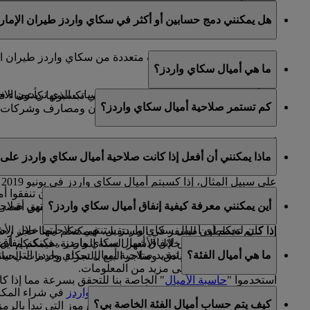
كلا، بما أن حسابات سكاي سرفيرز مرتبطة بحساب سكاي واردز ط
هل يمكنني دمج حسابين أو أكثر في سكاي واردز طيران الإمار
عنوان البريد الإلكتروني الأساسي المسجل في حساب سكاي وار
للأسف، لا يمكن دمج حسابات متعددة من سكاي واردز طيران ال
ما هي أميال سكاي واردز؟
إغلاق الحسابات الأخرى.
إذا كنتم بحاجة إلى مساعدة في تحديد الحساب الذي تريدون الاحت
تعد أميال سكاي واردز عملة المكافآت التي تكسبونها كأعضاء
كم تستمر صلاحية أميال سكاي واردز؟
شركائنا العالمية، التي تضم شركات طيران ومصارف وشركات تأج
أميال سكاي واردز الخا
ماذا يمكنني أن أفعل إذا كانت صلاحية أميال سكاي واردز على و
ميلادكم.
على سبيل المثال، إذا كسبتم أميال سكاي واردز في يونيو 2019 وكنتم من مواليد شهر أغسطس، تنتهي صلاحية هذه الأميال في 31 أغسطس 2022.
إذا لم تخططوا لرحلة سفر في وقت قريب، يمكنكم أن تنفقوا أمي
أين يمكنني معرفة كيفية إنفاق أميال سكاي واردز؟
إذا كان لديكم أي أميال سكاي واردز في حسابكم ستنتهي صلاحيتها خلال الأشهر الـ 12 التالية، يمكنكم إعداد رسائل تلقائية من صفحة "حسابي" لتذك
الصفحة
لرؤية قائمة شركائنا الكاملة حيث يمكنكم تحقيق أقصى
إذا كنتم تخططون للسفر في المستقبل، فيمكنكم أيضا حجز رحلاتكم مع طير
هناك العديد من الطرق لإنفاق أميال سكاي واردز. يمكنكم إنفا
واردز انتهت صلاحيتها خلال الأشهر الستة الماضية، فيمكنكم أيضا
ما هي أميال الفئة؟
يتوفر لديكم أيضا خيار تمديد صلاحية أميال سكاي واردز التي ستن
شركائنا في مجال الفنادق، ومتاجر البيع بالتجزئة وخدمات الحي
الضغط
هنا
للاطلاع على مزيد من المعلومات.
استخدموا "
حاسبة الأميال
" الخاصة بنا للتحقق بسرعة مما إذا 
في الوقت الذي يتم استخدام
أميال سكاي واردز
في شراء المكاف
اخترتموه لمعرفة عدد الأميال المطلوبة.
كيف يتم حساب أميال الفئة الخاصة بي؟
الإمارات وفلاي دبي أو على رحلات تبادل الرموز التي تبدأ بالرمز (EK