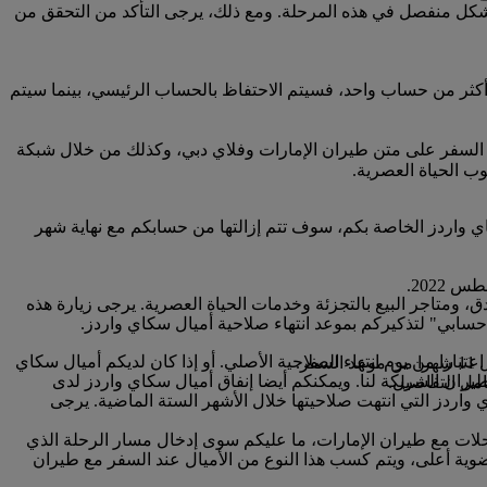
بشكل منفصل في هذه المرحلة. ومع ذلك، يرجى التأكد من التحقق من
كثر من حساب واحد، فسيتم الاحتفاظ بالحساب الرئيسي، بينما سيتم
 السفر على متن طيران الإمارات وفلاي دبي، وكذلك من خلال شبكة
ب الحياة العصرية.
ا صلاحية أميال سكاي واردز الخاصة بكم، سوف تتم إزالتها من حسابكم مع نهاية شهر
 ومتاجر البيع بالتجزئة وخدمات الحياة العصرية. يرجى زيارة هذه
ز ستنتهي صلاحيتها خلال الأشهر الثلاثة القادمة، يمكنكم الدفع لتمديد صلاحيتها لمدة 12 شهرا إضافيا اعتبارا من يوم انتهاء الصلاحية الأصلي. أو إذا كان لديكم أميال سكاي
.
ران الشريكة لنا. ويمكنكم أيضا إنفاق أميال سكاي واردز لدى
مل التفاصيل.
ي واردز التي انتهت صلاحيتها خلال الأشهر الستة الماضية. يرجى
رحلات مع طيران الإمارات، ما عليكم سوى إدخال مسار الرحلة الذي
ضوية أعلى، ويتم كسب هذا النوع من الأميال عند السفر مع طيران