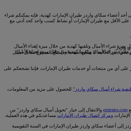
لى أحد أعضاء سكاي واردز طيران الإمارات كهدية، فإنه يمكنكم شراء
 على الأقل مع طيران الإمارات أو نشاط كسب واحد كحد أدنى مع
فلاي دبي الحالية. لا يمكن استخدام المبلغ المدفوع مقابل أميال
ردز على أي من منتجات أو خدمات طيران الإمارات، فإننا نشجعكم على
يفية شراء أميال سكاي واردز"
للحصول على مزيد من المعلومات،
ع
emirates.com
والانتقال إلى خيار "تحويل أميال سكاي واردز" من
الإمارات
ومركز اتصال طيران الإمارات
مساعدتكم في هذه العملية.
اعفات الرقم 1000، وابتداء من 2000 ميل سكاي واردز، ويمكنكم نقل نحو 50000 ميل سكاي واردز إلى أعضاء سكاي واردز طيران الإمارات في السنة التقويمية