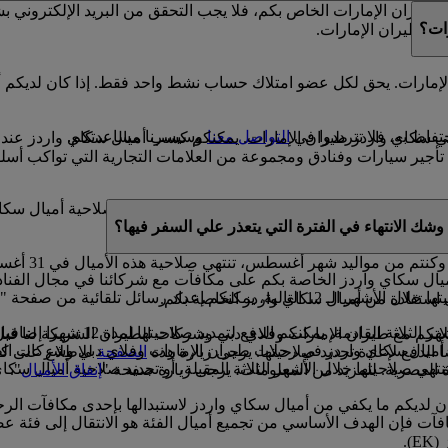
يران الإمارات الخاص بكم، فلا يجب التحقق من البريد الإلكتروني 
ات؟
دز طيران الإمارات.
إمارات. يحق لكل عضو امتلاك حساب نشط واحد فقط. إذا كان لديكم أ
فاظ به، فلا تترددوا في
التواصل معنا
وسيسرنا مساعدتكم.
 في سكاي واردز طيران الإمارات. يمكنكم كسب أميال سكاي واردز عند
ير سيارات وفنادق ومجموعة من العلامات التجارية التي تواكب أسلو
صة بكم صالحة لمدة 3 سنوات من تاريخ كسبها. وخلال السنة الميلادية التي سوف تنتهي فيه
شك الانتهاء في الفترة التي يتعذر علي السفر فيها؟
ال سكاي واردز الخاصة بكم على مكافآت مع شركائنا في مجال الفنادق،
يركم بموعد انتهاء صلاحية أميال سكاي واردز.
 استفادة من أميال سكاي واردز الخاصة بكم.
إذا كان لديكم أي أميال سكاي وارد
ان الإمارات وفلاي دبي وشركات الطيران الشريكة لنا قبل 11 شهرا من موعد السفر
ق أميال سكاي واردز في رحلات طيران الإمارات وفلاي دبي وشركات الطي
 الدفع لإعادة تجديد صلاحيتها. يرجى زيارة هذه
الصفحة
للاطلاع على كا
تهي صلاحيتها خلال الأشهر الثلاثة المقبلة، أو تجديد صلاحية أميال سكا
اة العصرية. للمزيد من المعلومات، يرجى زيارة صفحة "
إنفاق الأميال
".
كان لديكم ما يكفي من أميال سكاي واردز لاستبدالها بإحدى مكافآت ال
آت فإن الهدف الأساسي من تجميع أميال الفئة هو الانتقال إلى فئة ع
).