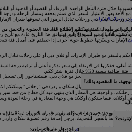
ونها خلال فترة التأهل الواحدة: الزرقاء أو الفضية أو الذهبية أو البلاتي
الأخذ بعين الاعتبار السعر الذي قمتم بدفعه ومسار الرحلة ودرجة ا
دز طيران الإمارات
.
ارات ورحلات فلاي دبي ورحلات تبادل الرموز التي تسوقها طيران الإم
ا يكفي من أميال الفئة. يمكنكم الاطلاع على فئة العضوية والتحقق من 
أميال التي سوف تكسبونها على رحلتكم القادمة.
 13 شهرا ابتداء من التاريخ الذي كسبتم الأميال فيه للمرة الأولى، ويتوافق هذا التاري
لشبكي، طالما قمتم بتسجيل الدخول.
ات
.
 الإمارات وسيّرتها خطوط جوية أخرى. إذا حصلتم على أميال فئة نتيجة ا
قيامكم بالسفر مع طيران الإمارات أو فلاي دبي أو على رحلات تبادل ا
ئة أعلى، ففكروا في الارتقاء إلى سعر تذكرة أعلى أو ترقية درجة السف
نسبة 20% خلال فترة اشتراككم.
 إذا كان لديكم حجز مع فلاي دبي، فستحتاجون إلى تسجيل الدخول إلى موقع ubai.com
لوجهة، ما المقصود بذلك؟
ي تم شراؤها باستخدام أميال سكاي واردز) في "رحلاتي" ويمكنكم الاط
 رحلتكم، والوجهة: هي المطار الذي ينتهي فيه كل قطاع من خط سير ر
ي أوكلاند، فيما ستكون أوكلاند هي وجهة المغادرة في رحلة العودة وست
لية:
موجود في حساب سكاي واردز طيران الإمارات؛ مثلا إذا قمتم بكتابة Mohamed بدلا من d
 غير مرتبط بالحجز. للتحديث، يرجى إضافة رقم عضوية سكاي واردز ط
إنترنت؟
ها
بمركز اتصال طيران الإمارات
للحصول على المساعدة.
ا إذا شاركتم بيانات تسجيل الدخول إلى حسابكم معه.