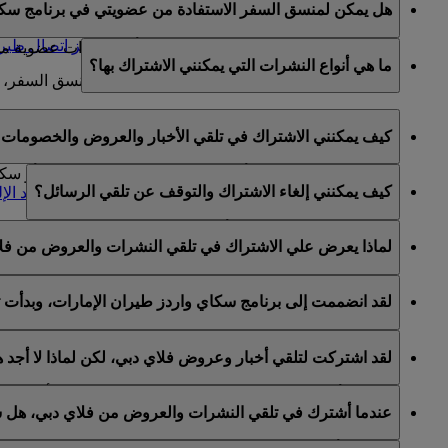
هل يمكن لمنسق السفر الاستفادة من عضويتي في برنامج سكا
تعديل أي معلومات في الحساب تتعلق بعضوية العضو في 
يمكنكم تعيين منسق سفر عن طريق الاتصال
بمركز اتصال طيرا
منسقو السفر غير مخولين للحصول على أية امتيازات عضوية من ح
ما هي أنواع النشرات التي يمكنني الاشتراك بها؟
لمزيد من المعلومات حول شروط وأحكام تعيين منسق السفر، 
يمكنكم الاشتراك في ما يلي:
كيف يمكنني الاشتراك في تلقي الأخبار والعروض والخصومات ع
أخبار وعروض طيران الإمارات
أخبار وعروض سكاي واردز طيران الإمارات
يمكنكم الاشتراك لتلقي أخبار وعروض طيران الإمارات و/أو س
كيف يمكنني إلغاء الاشتراك والتوقف عن تلقي الرسائل؟
أخبار وعروض فلاي دبي
واردز الخاص بكم والانتقال إلى قسم "
إدارة اشتراكات البريد الإ
يمكنكم إلغاء الاشتراك في أي وقت عبر رابط إلغاء الاشتراك ا
لماذا يعرض علي الاشتراك في تلقي النشرات والعروض من فل
طيران الإمارات أو عبر التواصل مع طيران الإمارات أو فلاي دب
يشمل برنامج الولاء سكاي واردز طيران الإمارات كلا من طيران 
لقد انضممت إلى برنامج سكاي واردز طيران الإمارات، وبدأت 
لقد اتيح لكم خيار الاشتراك لتلقي النشرات والعروض من طيران 
لقد اشتركت لتلقي أخبار وعروض فلاي دبي، لكن لماذا لا أجد
الخاصة بكم على هذا الأساس.
هذا يعني أن عنوان البريد الإلكتروني المستخدم مرتبط بأكثر م
عندما أشترك في تلقي النشرات والعروض من فلاي دبي، هل س
يرجى تسجيل الدخول إلى حساب سكاي واردز طيران الإمارات و