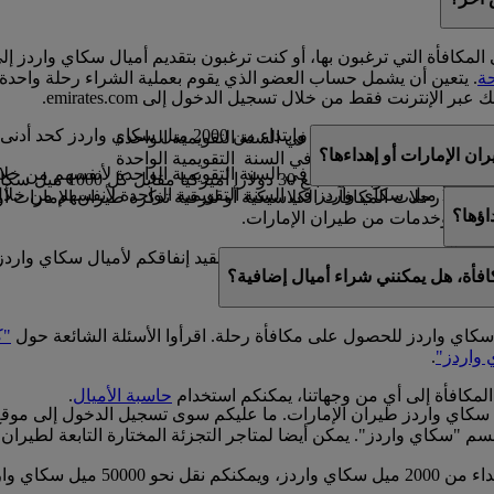
المكافأة التي ترغبون بها، أو كنت ترغبون بتقديم أميال سكاي واردز إ
ة
. يتعين أن يشمل حساب العضو الذي يقوم بعملية الشراء رحلة واحدة
عبر الإنترنت فقط من خلال تسجيل الدخول إلى emirates.com.
200 ميل سكاي واردز كحد أدنى.
ة
ن الإمارات أو إهداءها؟
ل
 مقابل رحلات المكافآت الكلاسيكية أو لترقية تذكرة طيران الإمارات أو 
اؤها؟
منتجات وخدمات من طيران الإمارات.
لمكافآت الكلاسيكية والترقيات. فيما لا نقيد إنفاقكم لأميال سكاي وا
افأة، هل يمكنني شراء أميال إضافية؟
ات على
حاسبة الأميال
.
ل سكاي واردز للحصول على مكافأة رحلة. اقرأوا الأسئلة الشائعة حول
"ك
 واردز"
.
المكافأة إلى أي من وجهاتنا، يمكنكم استخدام
حاسبة الأميال
.
 سكاي واردز طيران الإمارات. ما عليكم سوى تسجيل الدخول إلى موق
سم "سكاي واردز". يمكن أيضا لمتاجر التجزئة المختارة التابعة لطيران 
يمكن نقل أميال سكاي واردز ضمن مض