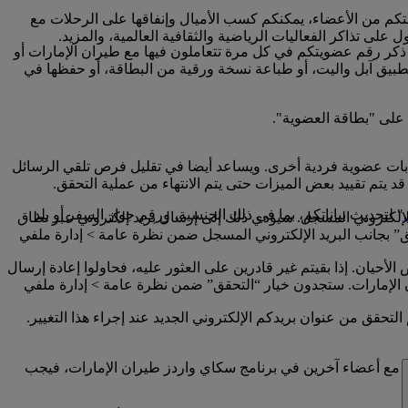
تكم من الأعضاء، يمكنكم كسب الأميال وإنفاقها على الرحلات مع
لى تذاكر الفعاليات الرياضية والثقافية العالمية، والمزيد.
 ذكر رقم عضويتكم في كل مرة تتعاملون فيها مع طيران الإمارات أو
تطبيق آبل واليت، أو طباعة نسخة ورقية من البطاقة، أو حفظها في
 على "بطاقة العضوية".
ابات عضوية فردية أخرى. ويساعد أيضا في تقليل فرص تلقي الرسائل
 يتم تقييد بعض الميزات حتى يتم الانتهاء من عملية التحقق.
" لتحديث بياناتكم، بما في ذلك الجنسية، ورقم جواز السفر أو بلد
إلكتروني المسجل. سيؤدي ذلك إلى إرسال بريد إلكتروني عبر نطاق
امة “تم التحقق” بجانب البريد الإلكتروني المسجل ضمن نظرة عامة > إدارة ملفي
أحيان. إذا بقيتم غير قادرين على العثور عليه، فحاولوا إعادة إرسال
إلى حساب سكاي واردز طيران الإمارات الخاص بكم على www.emirates.com أو تطبيق طيران الإمارات. ستجدون خيار “التحقق” ضمن نظرة عامة > إدارة ملفي
تحقق من عنوان بريدكم الإلكتروني الجديد عند إجراء هذا التغيير.
ني مع أعضاء آخرين في برنامج سكاي واردز طيران الإمارات، فيجب