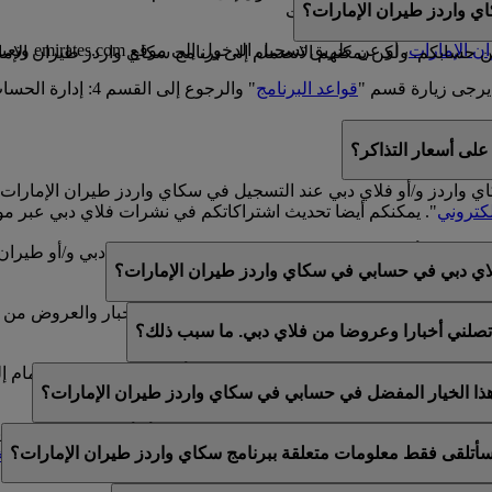
ي واردز طيران الإمارات؟
سكاي واردز طيران الإمارات
ن الإمارات
، أو عن طريق تسجيل الدخول إلى موقع emirates.com وتعبئة النموذج الموجود في هذه
سابكم. ولكن يمكنهم الانضمام إلى برنامج سكاي واردز طيران الإمارا
يرجى زيارة قسم "
قواعد البرنامج
" والرجوع إلى القسم 4: إدارة الحساب.
لى أسعار التذاكر؟
كاي واردز و/أو فلاي دبي عند التسجيل في سكاي واردز طيران الإما
لكتروني
". يمكنكم أيضا تحديث اشتراكاتكم في نشرات فلاي دبي عبر مو
لموجود في أسفل رسائل البريد الإلكتروني الخاصة بفلاي دبي و/أو طي
اي دبي في حسابي في سكاي واردز طيران الإمارات؟
ي عن طريق خدمة العملاء المباشرة أو مركز الاتصال.
الإمارات وفلاي دبي. لذلك، يتوفر لكم خيار تلقي الأخبار والعروض من 
تصلني أخبارا وعروضا من فلاي دبي. ما سبب ذلك؟
الإمارات وسكاي واردز طيران الإمارات و/أو فلاي دبي عند الانضمام إ
 هذا الخيار المفضل في حسابي في سكاي واردز طيران الإمارات؟
ن عضوية واحدة في سكاي واردز طيران الإمارات أو أن الاسم المقدم لا
أتلقى فقط معلومات متعلقة ببرنامج سكاي واردز طيران الإمارات؟
تحديث اشتراكات البريد الإلكتروني الخاصة بكم ضمن
التفضيلات الش