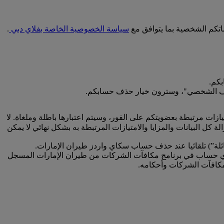
اتكم الشخصية بما يتوافق مع
سياسة الخصوصية الخاصة بفلاي دبي
.
كم.
 الملف الشخصي"، وسترون خيار حذف حسابكم.
زات مرتبطة بعضويتكم على الفور، وسيتم اعتبارها باطلة وملغاة. لا
ل البيانات والمزايا والامتيازات المرتبطة به بشكل نهائي لا يمكن
عائلة”) تلقائيا عند حذف حساب سكاي واردز طيران الإمارات.
لى أي حساب في برنامج مكافآت الشركات من طيران الإمارات المسجل
كافآت الشركات وأحكامه.