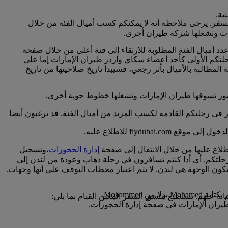
نية.
لسفر. يرجى ملاحظة أنه لا يمكنكم كسب أميال الفئة من خلال
ارات وتشغلها شركة طيران أخرى.
عدد أميال الفئة المطلوبة للارتقاء إلى فئة أعلى من خلال صفحة
خ عادة مع تاريخ رحلتكم الأولى كأحد أعضاء سكاي واردز طيران الإمارات إما على
لمطالبة بالأميال بأثر رجعي، فسيبدأ تاريخ صلاحيتها من تاريخ
لرموز تسوقها طيران الإمارات وتشغلها خطوط جوية أخرى.
ر في رحلتكم القادمة لكسب المزيد من أميال الفئة. قد ترغبون أيضا
flyd للاطلاع عليه.
لاع عليها من خلال الانتقال إلى صفحة
إدارة الحجوزات
،وتسجيل
حلتكم. أي أذا كنتم تسافرون في رحلة ذهاب وعودة من لندن إلى
كون الوجهة هي لندن. لا يتم اعتبار محطات التوقف على أنها وجهات.
Mohamme.
يران الإمارات في صفحة إدارة الحجوزات.