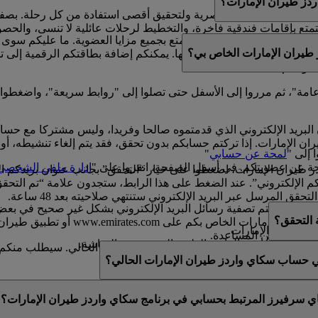
ز طيران الإمارات؟
لتتكامل مع حياتهم العصرية ولتحقيق أقصى استفادة من كل رحلة. بصف
ع بإقامات فندقية فاخرة، والتخطيط لرحلات عائلية لا تنسى، والحصول ع
امتلاك بطاقة بلاستيكية للتمتع بجميع مزايا العضوية. ما عليكم سوى
طيران الإمارات الخاص بي؟
مشوقة.
واصلة كسب الأميال واستبدالها. يمكنكم إضافة بطاقتكم الرقمية إلى 
ضويتكم.
ة عامة"، ثم مرروا إلى الأسفل حتى تصلوا إلى "روابط سريعة"، واضغطوا
البريد الإلكتروني الذي قدمتموه صالحا وفريدا، وليس مشتركا مع حس
الإمارات. إذا تركتم حسابكم بدون تحقق، فقد يتم إلغاء تنشيطه، أو قد
 إلى "
لمحة عن حسابي
"
ة عن عضويتكم. في أسفل الصفحة، انقروا على "
إدارة ملفي الشخصي
يران الإمارات، اضغطوا على خيار “التحقق” بجانب عنوان بريدكم ال
طلب منكم “تأكيد عنوان بريدكم الإلكتروني”. عند الضغط على هذا الرابط، ستجدون عل
 المرسل عبر البريد الإلكتروني ستنتهي صلاحيته بعد 48 ساعة.
فيها، إذ تتم تصفية رسائل البريد الإلكتروني بشكل غير صحيح في بعض ال
ة التحقق؟
رسالة التحقق من خلال تسجيل الدخول 
ز طيران الإمارات.
ى مزيد من المساعدة.
لاث الموجودة في الزاوية العلوية اليسرى من الشاشة.
يد​حتى بعد التحقق من عنوان بريدكم الإلكتروني الحالي. سيطلب منكم ال
صية أو عدلوها.
في حساب سكاي واردز طيران الإمارات الحالي؟
عنوان بريد إلكتروني فريد. إذا تمت مشاركة عنوان بريدكم الإلكترو
اي سرفيرز المرتبط بحسابي في برنامج سكاي واردز طيران الإمارات؟
قق منه. يرجى
التواصل معنا
للحصول على المزيد من المساعدة.