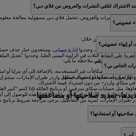
ك العروض الترويجية من فلاي دبي للعطلات.
ند الاشتراك لتلقي النشرات والعروض من فلاي دبي؟
ي تتلقوا النشرات والعروض، تتحمل فلاي دبي مسؤولية معالجة معلوم
اء عضويتي؟
ويتكم في أي وقت من خلال:
أو إنهاء عضويتي؟
ا إلى ملفكم الشخصي، وحددوا
إدارة حسابي
، وستجدون خيار حذف حساب
انقروا على النقاط الثلاث في الزاوية اليمنى العليا، وحددوا "تعديل
هاء عضويتكم، فيرجى ملاحظة ما يلي:
ون سعداء بمساعدتكم.
رات الخاص بي؟
ل الأميال والمكافآت غير المستخدمة، بالإضافة إلى أي مزايا أو امتيا
ولا يمكن استبدالها أو استرداد قيمتها.
لتراجع عنه. عند حذف حساب سكاي واردز طيران الإمارات، ستتم إزالة ك
في سكاي واردز+ من دون استرداد قيمة الاشتراك.
اؤها، مثل حسابات سكاي سرفيرز أو برنامج العائلة (إذا كنتم “كبير ال
ديدها، تمديد صلاحيتها أو مضاعفتها
ت: لن تتمكنوا بعد الآن من استخدام بيانات الاعتماد هذه للوصول إ
طيران الإمارات. لمزيد من التفاصيل، يرجى مراجعة شروط برنامج م
 صلاحيتها أو استعادتها؟
ن خلال:
 آخر؟