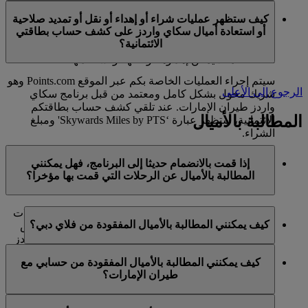
في الوقت الحالي، تنحصر هذه الخدمات بالأعضاء الذين
ميل كحد أقصى في السنة التقويمية الواحدة.
كيف ستظهر عمليات شراء أو إهداء أو نقل أو تمديد صلاحية
يستخدمون حسابا شخصيا في برنامج سكاي واردز لطيران
أو استعادة أميال سكاي واردز على كشف حساب بطاقتي
الإمارات ولا تنطبق على حسابات برنامج العائلة. وهذا يعني أنه
الائتمانية؟
لا يمكن شراء أميال سكاي واردز إضافية لحسابات برنامج
العائلة، كما لا يمكن إهداؤها أو نقلها أو استعادتها.
سيتم إجراء العمليات الخاصة بكم عبر الموقع Points.com وهو
الرجوع إلى الأعلى
شريك مخول بشكل كامل ومعتمد من قبل برنامج سكاي
واردز طيران الإمارات. عند تلقي كشف حساب بطاقتكم
المطالبة بالأميال
الائتمانية، ستظهر عبارة ‘Skywards Miles by PTS' ومبلغ
الشراء.
يرجى زيارة هذه
الصفحة
للحصول على المزيد من المعلومات.
إذا قمت بالانضمام حديثا إلى البرنامج، فهل يمكنني
المطالبة بالأميال عن الرحلات التي قمت بها مؤخرا؟
نعم، يمكن للأعضاء الجدد المطالبة بالأميال بالنسبة للرحلات
كيف يمكنني المطالبة بالأميال المفقودة من فلاي دبي؟
التي تم القيام بها مع طيران الإمارات وفلاي دبي وكوانتاس
قبل ما يصل إلى شهرين من تاريخ التسجيل في سكاي واردز
إذا كانت الأميال المفقودة لرحلة قمتم بها مع فلاي دبي، يرجى
طيران الإمارات.
كيف يمكنني المطالبة بالأميال المفقودة من حسابي مع
تسجيل الدخول وإرسال مطالبة عبر الإنترنت على الموقع
طيران الإمارات؟
ومع ذلك، فإن أي معاملات أخرى، مثل الرحلات مع الخطوط
الشبكي flydubai.com.
الجوية الشريكة الأخرى أو شراء الخدمات والمنتجات من
إذا كانت الأميال المفقودة لرحلة قمتم بها مع طيران الإمارات،
الشركاء، التي تمت قبل تسجيلكم لن تكون مؤهلة لكسب