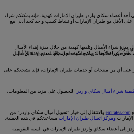
لى أحد أعضاء سكاي واردز طيران الإمارات كهدية، فإنه يمكنكم شراء
 على الأقل مع طيران الإمارات أو نشاط كسب واحد كحد أدنى مع
فلاي دبي الحالية. لا يمكن استخدام المبلغ المدفوع مقابل أميال
ردز على أي من منتجات أو خدمات طيران الإمارات، فإننا نشجعكم على
يفية شراء أميال سكاي واردز"
للحصول على مزيد من المعلومات،
ع
emirates.com
والانتقال إلى خيار "تحويل أميال سكاي واردز" من
الإمارات
ومركز اتصال طيران الإمارات
مساعدتكم في هذه العملية.
اعفات الرقم 1000، وابتداء من 2000 ميل سكاي واردز، ويمكنكم نقل نحو 50000 ميل سكاي واردز إلى أعضاء سكاي واردز طيران الإمارات في السنة التقويمية