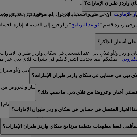
ي واردز طيران الإمارات؟
سكاي واردز طيران الإمارات
ن الإمارات
، أو عن طريق تسجيل الدخول إلى موقع emirates.com وتعبئة النموذج الموجود في هذه
سابكم. ولكن يمكنهم الانضمام إلى برنامج سكاي واردز طيران الإمارا
يرجى زيارة قسم "
قواعد البرنامج
" والرجوع إلى القسم 4: إدارة الحساب.
لى أسعار التذاكر؟
كاي واردز و/أو فلاي دبي عند التسجيل في سكاي واردز طيران الإما
لكتروني
". يمكنكم أيضا تحديث اشتراكاتكم في نشرات فلاي دبي عبر مو
لموجود في أسفل رسائل البريد الإلكتروني الخاصة بفلاي دبي و/أو طي
اي دبي في حسابي في سكاي واردز طيران الإمارات؟
ي عن طريق خدمة العملاء المباشرة أو مركز الاتصال.
الإمارات وفلاي دبي. لذلك، يتوفر لكم خيار تلقي الأخبار والعروض من 
تصلني أخبارا وعروضا من فلاي دبي. ما سبب ذلك؟
الإمارات وسكاي واردز طيران الإمارات و/أو فلاي دبي عند الانضمام إ
 هذا الخيار المفضل في حسابي في سكاي واردز طيران الإمارات؟
ن عضوية واحدة في سكاي واردز طيران الإمارات أو أن الاسم المقدم لا
أتلقى فقط معلومات متعلقة ببرنامج سكاي واردز طيران الإمارات؟
تحديث اشتراكات البريد الإلكتروني الخاصة بكم ضمن
التفضيلات الش