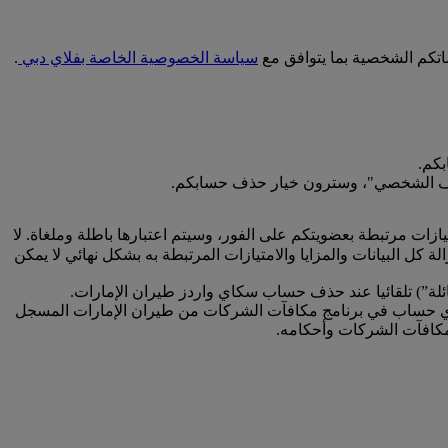
اتكم الشخصية بما يتوافق مع
سياسة الخصوصية الخاصة بفلاي دبي
.
كم.
 الملف الشخصي"، وسترون خيار حذف حسابكم.
زات مرتبطة بعضويتكم على الفور، وسيتم اعتبارها باطلة وملغاة. لا
ل البيانات والمزايا والامتيازات المرتبطة به بشكل نهائي لا يمكن
عائلة”) تلقائيا عند حذف حساب سكاي واردز طيران الإمارات.
لى أي حساب في برنامج مكافآت الشركات من طيران الإمارات المسجل
كافآت الشركات وأحكامه.