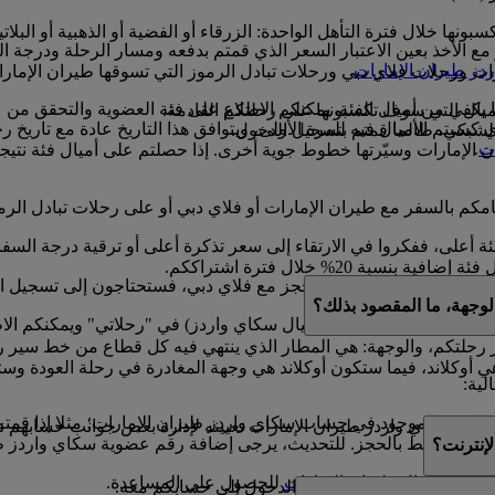
ونها خلال فترة التأهل الواحدة: الزرقاء أو الفضية أو الذهبية أو البلاتي
الأخذ بعين الاعتبار السعر الذي قمتم بدفعه ومسار الرحلة ودرجة ا
دز طيران الإمارات
.
ارات ورحلات فلاي دبي ورحلات تبادل الرموز التي تسوقها طيران الإم
ا يكفي من أميال الفئة. يمكنكم الاطلاع على فئة العضوية والتحقق من 
أميال التي سوف تكسبونها على رحلتكم القادمة.
 13 شهرا ابتداء من التاريخ الذي كسبتم الأميال فيه للمرة الأولى، ويتوافق هذا التاري
لشبكي، طالما قمتم بتسجيل الدخول.
ات
.
 الإمارات وسيّرتها خطوط جوية أخرى. إذا حصلتم على أميال فئة نتيجة ا
قيامكم بالسفر مع طيران الإمارات أو فلاي دبي أو على رحلات تبادل ا
ئة أعلى، ففكروا في الارتقاء إلى سعر تذكرة أعلى أو ترقية درجة السف
نسبة 20% خلال فترة اشتراككم.
 إذا كان لديكم حجز مع فلاي دبي، فستحتاجون إلى تسجيل الدخول إلى موقع ubai.com
لوجهة، ما المقصود بذلك؟
ي تم شراؤها باستخدام أميال سكاي واردز) في "رحلاتي" ويمكنكم الاط
 رحلتكم، والوجهة: هي المطار الذي ينتهي فيه كل قطاع من خط سير ر
ي أوكلاند، فيما ستكون أوكلاند هي وجهة المغادرة في رحلة العودة وست
لية:
موجود في حساب سكاي واردز طيران الإمارات؛ مثلا إذا قمتم بكتابة Mohamed بدلا من d
 غير مرتبط بالحجز. للتحديث، يرجى إضافة رقم عضوية سكاي واردز ط
إنترنت؟
ها
بمركز اتصال طيران الإمارات
للحصول على المساعدة.
ا إذا شاركتم بيانات تسجيل الدخول إلى حسابكم معه.