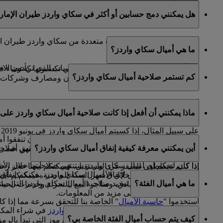
كلا، بما أن حسابات سكاي سرفيرز مرتبطة بحساب سكاي واردز ط
هل يمكنني دمج حسابين أو أكثر في سكاي واردز طيران الإمار
عنوان البريد الإلكتروني الأساسي المسجل في حساب سكاي وار
للأسف، لا يمكن دمج حسابات متعددة من سكاي واردز طيران ال
ما هي أميال سكاي واردز؟
إغلاق الحسابات الأخرى.
إذا كنتم بحاجة إلى مساعدة في تحديد الحساب الذي تريدون الاحت
تعد أميال سكاي واردز عملة المكافآت التي تكسبونها كأعضاء
كم تستمر صلاحية أميال سكاي واردز؟
شركائنا العالمية، التي تضم شركات طيران ومصارف وشركات تأج
أميال سكاي واردز الخا
ماذا يمكنني أن أفعل إذا كانت صلاحية أميال سكاي واردز على و
ميلادكم.
على سبيل المثال، إذا كسبتم أميال سكاي واردز في يونيو 2019 وكنتم من مواليد شهر أغسطس، تنتهي صلاحية هذه الأميال في 31 أغسطس 2022.
إذا لم تخططوا لرحلة سفر في وقت قريب، يمكنكم أن تنفقوا أمي
أين يمكنني معرفة كيفية إنفاق أميال سكاي واردز؟
إذا كان لديكم أي أميال سكاي واردز في حسابكم ستنتهي صلاحيتها خلال الأشهر الـ 12 التالية، يمكنكم إعداد رسائل تلقائية من صفحة "حسابي" لتذك
الصفحة
لرؤية قائمة شركائنا الكاملة حيث يمكنكم تحقيق أقصى
إذا كنتم تخططون للسفر في المستقبل، فيمكنكم أيضا حجز رحلاتكم مع طير
هناك العديد من الطرق لإنفاق أميال سكاي واردز. يمكنكم إنفا
واردز انتهت صلاحيتها خلال الأشهر الستة الماضية، فيمكنكم أيضا
ما هي أميال الفئة؟
يتوفر لديكم أيضا خيار تمديد صلاحية أميال سكاي واردز التي ستن
شركائنا في مجال الفنادق، ومتاجر البيع بالتجزئة وخدمات الحي
الضغط
هنا
للاطلاع على مزيد من المعلومات.
استخدموا "
حاسبة الأميال
" الخاصة بنا للتحقق بسرعة مما إذا 
في الوقت الذي يتم استخدام
أميال سكاي واردز
في شراء المكاف
اخترتموه لمعرفة عدد الأميال المطلوبة.
كيف يتم حساب أميال الفئة الخاصة بي؟
الإمارات وفلاي دبي أو على رحلات تبادل الرموز التي تبدأ بالرمز (EK