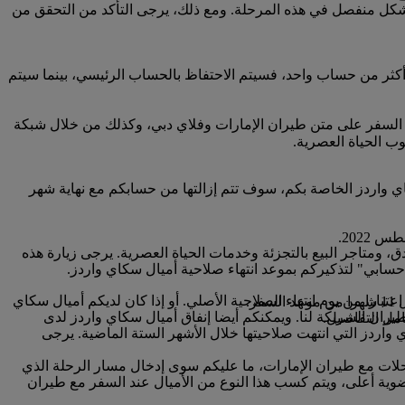
بشكل منفصل في هذه المرحلة. ومع ذلك، يرجى التأكد من التحقق من
كثر من حساب واحد، فسيتم الاحتفاظ بالحساب الرئيسي، بينما سيتم
 السفر على متن طيران الإمارات وفلاي دبي، وكذلك من خلال شبكة
ب الحياة العصرية.
ا صلاحية أميال سكاي واردز الخاصة بكم، سوف تتم إزالتها من حسابكم مع نهاية شهر
 ومتاجر البيع بالتجزئة وخدمات الحياة العصرية. يرجى زيارة هذه
ز ستنتهي صلاحيتها خلال الأشهر الثلاثة القادمة، يمكنكم الدفع لتمديد صلاحيتها لمدة 12 شهرا إضافيا اعتبارا من يوم انتهاء الصلاحية الأصلي. أو إذا كان لديكم أميال سكاي
.
ران الشريكة لنا. ويمكنكم أيضا إنفاق أميال سكاي واردز لدى
مل التفاصيل.
ي واردز التي انتهت صلاحيتها خلال الأشهر الستة الماضية. يرجى
رحلات مع طيران الإمارات، ما عليكم سوى إدخال مسار الرحلة الذي
ضوية أعلى، ويتم كسب هذا النوع من الأميال عند السفر مع طيران