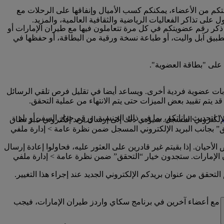
تكم من الأعضاء، يمكنكم كسب الأميال وإنفاقها على الرحلات مع
لى تذاكر الفعاليات الرياضية والثقافية العالمية، والمزيد.
 ذكر رقم عضويتكم في كل مرة تتعاملون فيها مع طيران الإمارات أو
تطبيق آبل واليت، أو طباعة نسخة ورقية من البطاقة، أو حفظها في
 على "بطاقة العضوية".
ابات عضوية فردية أخرى. ويساعد أيضا في تقليل فرص تلقي الرسائل
 يتم تقييد بعض الميزات حتى يتم الانتهاء من عملية التحقق.
" لتحديث بياناتكم، بما في ذلك الجنسية، ورقم جواز السفر أو بلد
إلكتروني المسجل. سيؤدي ذلك إلى إرسال بريد إلكتروني عبر نطاق
امة “تم التحقق” بجانب البريد الإلكتروني المسجل ضمن نظرة عامة > إدارة ملفي
أحيان. إذا بقيتم غير قادرين على العثور عليه، فحاولوا إعادة إرسال
إلى حساب سكاي واردز طيران الإمارات الخاص بكم على www.emirates.com أو تطبيق طيران الإمارات. ستجدون خيار “التحقق” ضمن نظرة عامة > إدارة ملفي
تحقق من عنوان بريدكم الإلكتروني الجديد عند إجراء هذا التغيير.
ني مع أعضاء آخرين في برنامج سكاي واردز طيران الإمارات، فيجب