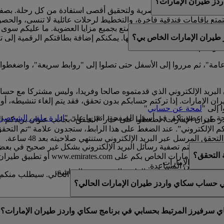
ز طيران الإمارات؟
لتتكامل مع حياتهم العصرية ولتحقيق أقصى استفادة من كل رحلة. بصف
ع بإقامات فندقية فاخرة، والتخطيط لرحلات عائلية لا تنسى، والحصول ع
امتلاك بطاقة بلاستيكية للتمتع بجميع مزايا العضوية. ما عليكم سوى
طيران الإمارات الخاص بي؟
مشوقة.
واصلة كسب الأميال واستبدالها. يمكنكم إضافة بطاقتكم الرقمية إلى 
ضويتكم.
ة عامة"، ثم مرروا إلى الأسفل حتى تصلوا إلى "روابط سريعة"، واضغطوا
البريد الإلكتروني الذي قدمتموه صالحا وفريدا، وليس مشتركا مع حس
الإمارات. إذا تركتم حسابكم بدون تحقق، فقد يتم إلغاء تنشيطه، أو قد
 إلى "
لمحة عن حسابي
"
ة عن عضويتكم. في أسفل الصفحة، انقروا على "
إدارة ملفي الشخصي
يران الإمارات، اضغطوا على خيار “التحقق” بجانب عنوان بريدكم ال
طلب منكم “تأكيد عنوان بريدكم الإلكتروني”. عند الضغط على هذا الرابط، ستجدون عل
 المرسل عبر البريد الإلكتروني ستنتهي صلاحيته بعد 48 ساعة.
فيها، إذ تتم تصفية رسائل البريد الإلكتروني بشكل غير صحيح في بعض ال
ة التحقق؟
رسالة التحقق من خلال تسجيل الدخول 
ز طيران الإمارات.
ى مزيد من المساعدة.
لاث الموجودة في الزاوية العلوية اليسرى من الشاشة.
يد​حتى بعد التحقق من عنوان بريدكم الإلكتروني الحالي. سيطلب منكم ال
صية أو عدلوها.
في حساب سكاي واردز طيران الإمارات الحالي؟
عنوان بريد إلكتروني فريد. إذا تمت مشاركة عنوان بريدكم الإلكترو
اي سرفيرز المرتبط بحسابي في برنامج سكاي واردز طيران الإمارات؟
قق منه. يرجى
التواصل معنا
للحصول على المزيد من المساعدة.