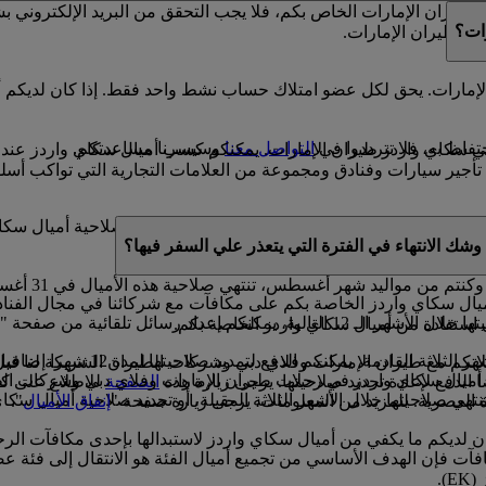
يران الإمارات الخاص بكم، فلا يجب التحقق من البريد الإلكتروني 
ات؟
دز طيران الإمارات.
إمارات. يحق لكل عضو امتلاك حساب نشط واحد فقط. إذا كان لديكم أ
فاظ به، فلا تترددوا في
التواصل معنا
وسيسرنا مساعدتكم.
 في سكاي واردز طيران الإمارات. يمكنكم كسب أميال سكاي واردز عند
ير سيارات وفنادق ومجموعة من العلامات التجارية التي تواكب أسلو
صة بكم صالحة لمدة 3 سنوات من تاريخ كسبها. وخلال السنة الميلادية التي سوف تنتهي فيه
شك الانتهاء في الفترة التي يتعذر علي السفر فيها؟
ال سكاي واردز الخاصة بكم على مكافآت مع شركائنا في مجال الفنادق،
يركم بموعد انتهاء صلاحية أميال سكاي واردز.
 استفادة من أميال سكاي واردز الخاصة بكم.
إذا كان لديكم أي أميال سكاي وارد
ان الإمارات وفلاي دبي وشركات الطيران الشريكة لنا قبل 11 شهرا من موعد السفر
ق أميال سكاي واردز في رحلات طيران الإمارات وفلاي دبي وشركات الطي
 الدفع لإعادة تجديد صلاحيتها. يرجى زيارة هذه
الصفحة
للاطلاع على كا
تهي صلاحيتها خلال الأشهر الثلاثة المقبلة، أو تجديد صلاحية أميال سكا
اة العصرية. للمزيد من المعلومات، يرجى زيارة صفحة "
إنفاق الأميال
".
كان لديكم ما يكفي من أميال سكاي واردز لاستبدالها بإحدى مكافآت ال
آت فإن الهدف الأساسي من تجميع أميال الفئة هو الانتقال إلى فئة ع
).