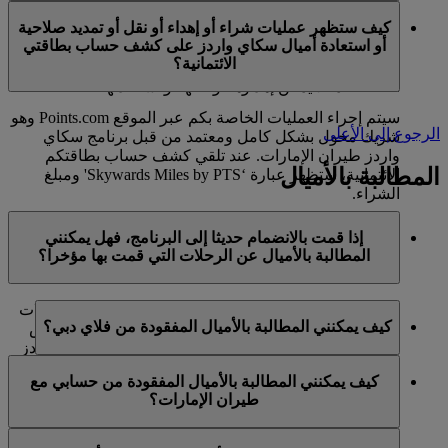
في الوقت الحالي، تنحصر هذه الخدمات بالأعضاء الذين
ميل كحد أقصى في السنة التقويمية الواحدة.
كيف ستظهر عمليات شراء أو إهداء أو نقل أو تمديد صلاحية
يستخدمون حسابا شخصيا في برنامج سكاي واردز لطيران
أو استعادة أميال سكاي واردز على كشف حساب بطاقتي
الإمارات ولا تنطبق على حسابات برنامج العائلة. وهذا يعني أنه
الائتمانية؟
لا يمكن شراء أميال سكاي واردز إضافية لحسابات برنامج
العائلة، كما لا يمكن إهداؤها أو نقلها أو استعادتها.
سيتم إجراء العمليات الخاصة بكم عبر الموقع Points.com وهو
الرجوع إلى الأعلى
شريك مخول بشكل كامل ومعتمد من قبل برنامج سكاي
واردز طيران الإمارات. عند تلقي كشف حساب بطاقتكم
المطالبة بالأميال
الائتمانية، ستظهر عبارة ‘Skywards Miles by PTS' ومبلغ
الشراء.
يرجى زيارة هذه
الصفحة
للحصول على المزيد من المعلومات.
إذا قمت بالانضمام حديثا إلى البرنامج، فهل يمكنني
المطالبة بالأميال عن الرحلات التي قمت بها مؤخرا؟
نعم، يمكن للأعضاء الجدد المطالبة بالأميال بالنسبة للرحلات
كيف يمكنني المطالبة بالأميال المفقودة من فلاي دبي؟
التي تم القيام بها مع طيران الإمارات وفلاي دبي وكوانتاس
قبل ما يصل إلى شهرين من تاريخ التسجيل في سكاي واردز
إذا كانت الأميال المفقودة لرحلة قمتم بها مع فلاي دبي، يرجى
طيران الإمارات.
كيف يمكنني المطالبة بالأميال المفقودة من حسابي مع
تسجيل الدخول وإرسال مطالبة عبر الإنترنت على الموقع
طيران الإمارات؟
ومع ذلك، فإن أي معاملات أخرى، مثل الرحلات مع الخطوط
الشبكي flydubai.com.
الجوية الشريكة الأخرى أو شراء الخدمات والمنتجات من
إذا كانت الأميال المفقودة لرحلة قمتم بها مع طيران الإمارات،
الشركاء، التي تمت قبل تسجيلكم لن تكون مؤهلة لكسب