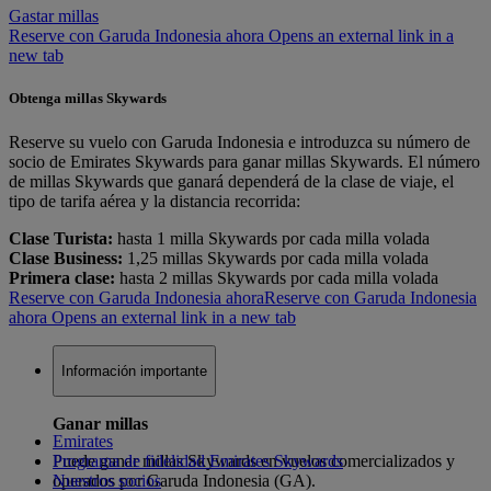
Gastar millas
Reserve con Garuda Indonesia ahora Opens an external link in a
new tab
Obtenga millas Skywards
Reserve su vuelo con Garuda Indonesia e introduzca su número de
socio de Emirates Skywards para ganar millas Skywards. El número
de millas Skywards que ganará dependerá de la clase de viaje, el
tipo de tarifa aérea y la distancia recorrida:
Clase Turista:
hasta 1 milla Skywards por cada milla volada
Clase Business:
1,25 millas Skywards por cada milla volada
Primera clase:
hasta 2 millas Skywards por cada milla volada
Reserve con Garuda Indonesia ahora
Reserve con Garuda Indonesia
ahora Opens an external link in a new tab
Información importante
Ganar millas
Emirates
Puede ganar millas Skywards en vuelos comercializados y
Programa de fidelidad Emirates Skywards
operados por Garuda Indonesia (GA).
Nuestros socios