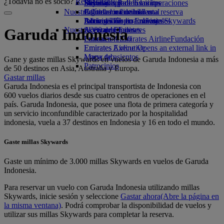
¿Todavía no es socio?
Registrarse
Bebidas
Diversión para los niños
Sostenibilidad en las operaciones
Skywards Rail
Móvil y app de Emirates
Nuestra flota
Juguetes infantiles
Política medioambiental
Calculadora de millas
Cancelar o cambiar una reserva
Boeing 777
Actividades para niños
Informes medioambientales
Inicie sesión en Emirates Skywards
Alteraciones en los viajes
Nuestras comunidades
A380 de Emirates
Skywards+
Acerca de Emirates
Garuda Indonesia
Emirates A350
Fundación Emirates Airline
Fundación
Emirates Executive
Emirates Airline Opens an external link in
Mapa de asientos
a new tab
Gane y gaste millas Skywards en vuelos de Garuda Indonesia a más
Patrocinios
de 50 destinos en Asia, Australia y Europa.
Gastar millas
Garuda Indonesia es el principal transportista de Indonesia con
600 vuelos diarios desde sus cuatro centros de operaciones en el
país. Garuda Indonesia, que posee una flota de primera categoría y
un servicio inconfundible caracterizado por la hospitalidad
indonesia, vuela a 37 destinos en Indonesia y 16 en todo el mundo.
Gaste millas Skywards
Gaste un mínimo de 3.000 millas Skywards en vuelos de Garuda
Indonesia.
Para reservar un vuelo con Garuda Indonesia utilizando millas
Skywards, inicie sesión y seleccione
Gastar ahora
(Abre la página en
la misma ventana)
. Podrá comprobar la disponibilidad de vuelos y
utilizar sus millas Skywards para completar la reserva.