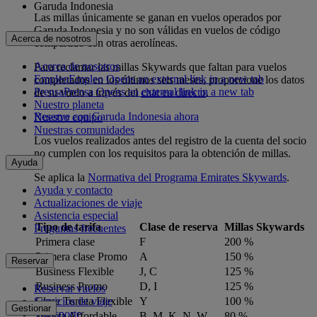
Garuda Indonesia
Las millas únicamente se ganan en vuelos operados por
Garuda Indonesia y no son válidas en vuelos de código
Acerca de nosotros
compartido con otras aerolíneas.
Acerca de nosotros
Para reclamar las millas Skywards que faltan para vuelos
Empleo
Empleo Opens an external link in a new tab
completados en los últimos seis meses, proporcione los datos
Prensa
Prensa Opens an external link in a new tab
de su vuelo a través del
chat en directo
.
Nuestro planeta
Reserve con Garuda Indonesia ahora
Nuestro equipo
Nuestras comunidades
Los vuelos realizados antes del registro de la cuenta del socio
no cumplen con los requisitos para la obtención de millas.
Ayuda
Se aplica la
Normativa del Programa Emirates Skywards
.
Ayuda y contacto
Actualizaciones de viaje
Asistencia especial
Tipo de tarifa
Clase de reserva
Millas Skywards
Preguntas frecuentes
Primera clase
F
200 %
Primera clase Promo
A
150 %
Reservar
Business Flexible
J, C
125 %
Business Promo
D, I
125 %
Reservar vuelos
Servicios de viaje
Clase Turista Flexible
Y
100 %
Gestionar
Transporte
Turista Affordable
B, M, K, N, W
80 %