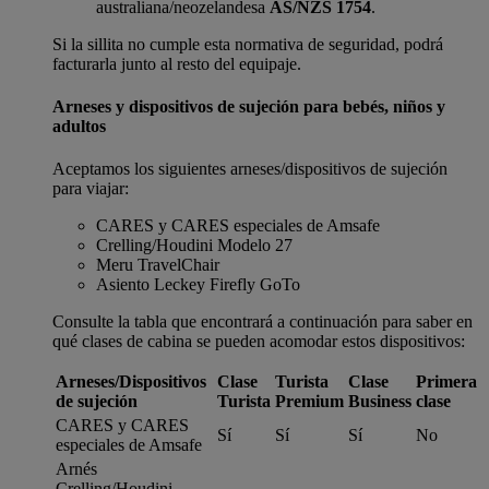
australiana/neozelandesa
AS/NZS 1754
.
Si la sillita no cumple esta normativa de seguridad, podrá
facturarla junto al resto del equipaje.
Arneses y dispositivos de sujeción para bebés, niños y
adultos
Aceptamos los siguientes arneses/dispositivos de sujeción
para viajar:
CARES y CARES especiales de Amsafe
Crelling/Houdini Modelo 27
Meru TravelChair
Asiento Leckey Firefly GoTo
Consulte la tabla que encontrará a continuación para saber en
qué clases de cabina se pueden acomodar estos dispositivos:
Arneses/Dispositivos
Clase
Turista
Clase
Primera
de sujeción
Turista
Premium
Business
clase
CARES y CARES
Sí
Sí
Sí
No
especiales de Amsafe
Arnés
Crelling/Houdini