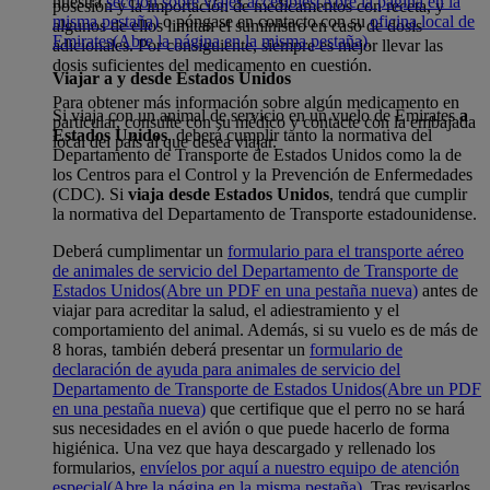
nuestra
sección sobre viajes accesibles
(Abre la página en la
posesión y la importación de medicamentos con receta, y
misma pestaña)
o póngase en contacto con su
oficina local de
algunos de ellos limitan el suministro en caso de dosis
Emirates
(Abre la página en la misma pestaña)
.
adicionales. Por consiguiente, siempre es mejor llevar las
dosis suficientes del medicamento en cuestión.
Viajar a y desde Estados Unidos
Para obtener más información sobre algún medicamento en
Si viaja con un animal de servicio en un vuelo de Emirates
a
particular, consulte con su médico y contacte con la embajada
Estados Unidos
, deberá cumplir tanto la normativa del
local del país al que desea viajar.
Departamento de Transporte de Estados Unidos como la de
los Centros para el Control y la Prevención de Enfermedades
(CDC). Si
viaja desde Estados Unidos
, tendrá que cumplir
la normativa del Departamento de Transporte estadounidense.
Deberá cumplimentar un
formulario para el transporte aéreo
de animales de servicio del Departamento de Transporte de
Estados Unidos
(Abre un PDF en una pestaña nueva)
antes de
viajar para acreditar la salud, el adiestramiento y el
comportamiento del animal. Además, si su vuelo es de más de
8 horas, también deberá presentar un
formulario de
declaración de ayuda para animales de servicio del
Departamento de Transporte de Estados Unidos
(Abre un PDF
en una pestaña nueva)
que certifique que el perro no se hará
sus necesidades en el avión o que puede hacerlo de forma
higiénica. Una vez que haya descargado y rellenado los
formularios,
envíelos por aquí a nuestro equipo de atención
especial
(Abre la página en la misma pestaña)
. Tras revisarlos,