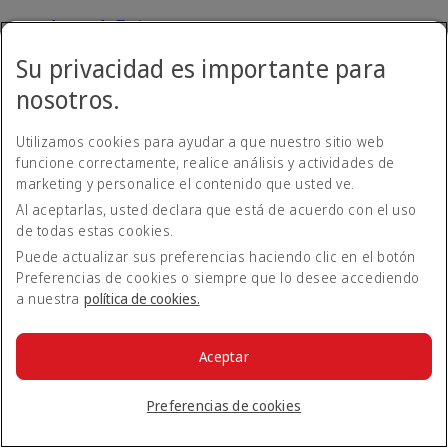
Acerca de Emirates
En el aeropuerto
Su privacidad es importante para
Alteraciones de viaje
Móvil y app de Emirates
nosotros.
Nuestros otros productos
Preparación del viaje
Herramientas y recursos
Utilizamos cookies para ayudar a que nuestro sitio web
Su experiencia a bordo
funcione correctamente, realice análisis y actividades de
Equipaje y objetos perdidos
marketing y personalice el contenido que usted ve.
Reservar con Emirates
Cancelar o cambiar una reserva
Al aceptarlas, usted declara que está de acuerdo con el uso
Business Rewards de Emirates
de todas estas cookies.
Emirates Skywards
Puede actualizar sus preferencias haciendo clic en el botón
Nuestra red y códigos compartidos
Preferencias de cookies o siempre que lo desee accediendo
Asistencia y solicitudes especiales
a nuestra
política de cookies.
Descargo de responsabilidad: Emirates opera una flota mixta
formada por modelos antiguos y nuevos de A380, A350 y B777.
Los productos, servicios y funcionalidades disponibles en los vuelos
Aceptar
pueden variar en función de las rutas y la configuración del avión.
También se pueden producir cambios de última hora en los aviones
utilizados en los vuelos programados debido a requisitos
Preferencias de cookies
operacionales. Si tiene alguna pregunta acerca de nuestros productos
o alguna necesidad específica, póngase en contacto con nosotros