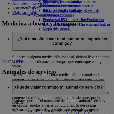
Bebidas
Diversión para los niños
Sostenibilidad en las operaciones
Skywards Rail
Móvil y app de Emirates
Animales de servicio
Nuestra flota
Juguetes infantiles
Política medioambiental
Calculadora de millas
Cancelar o cambiar una reserva
Asistencia especial
Boeing 777
Actividades para niños
Informes medioambientales
Inicie sesión en Emirates Skywards
Alteraciones en los viajes
Viajes accesibles
Nuestras comunidades
A380 de Emirates
Skywards+
Acerca de Emirates
Emirates A350
Fundación Emirates Airline
Fundación
Medicina a bordo y transporte
Emirates Executive
Emirates Airline Opens an external link in
Mapa de asientos
a new tab
Patrocinios
¿Y si necesito llevar medicamentos especiales
conmigo?
Si necesita alguna medicación especial, deberá llevar encima
Volver arriba
la receta del medicamento siempre que embarque en algún
vuelo.
Animales de servicio
No está permitido almacenar medicación personal en las
neveras de la cocina. Guarde cualquier medicamento que
requiera control de temperatura en un contenedor o bolsa
¿Puede viajar conmigo mi animal de servicio?
aislante que cuente con aprobación médica. Nuestra
tripulación de cabina le proporcionará hielo para mantener el
contenedor refrigerado durante el vuelo siempre que lo
Emirates permite el transporte de algunos animales de servicio
solicite.
en cabina, sujetos a varias condiciones. Si desea más
información acerca de los viajes con animales, consulte
Diferentes países tienen diferentes leyes que regulan la