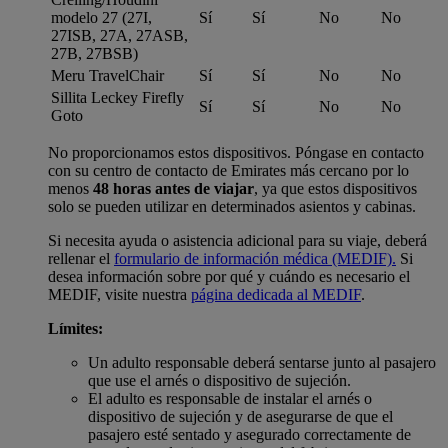
modelo 27 (27I,
Sí
Sí
No
No
27ISB, 27A, 27ASB,
27B, 27BSB)
Meru TravelChair
Sí
Sí
No
No
Sillita Leckey Firefly
Sí
Sí
No
No
Goto
No proporcionamos estos dispositivos. Póngase en contacto
con su centro de contacto de Emirates más cercano por lo
menos
48 horas antes de viajar
, ya que estos dispositivos
solo se pueden utilizar en determinados asientos y cabinas.
Si necesita ayuda o asistencia adicional para su viaje, deberá
rellenar el
formulario de información médica (MEDIF).
Si
desea información sobre por qué y cuándo es necesario el
MEDIF, visite nuestra
página dedicada al MEDIF
.
Límites:
Un adulto responsable deberá sentarse junto al pasajero
que use el arnés o dispositivo de sujeción.
El adulto es responsable de instalar el arnés o
dispositivo de sujeción y de asegurarse de que el
pasajero esté sentado y asegurado correctamente de