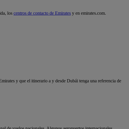
ida, los
centros de contacto de Emirates
y en emirates.com.
Emirates y que el itinerario a y desde Dubái tenga una referencia de
minal de vuelos nacionales. Algunos aeropuertos internacionales