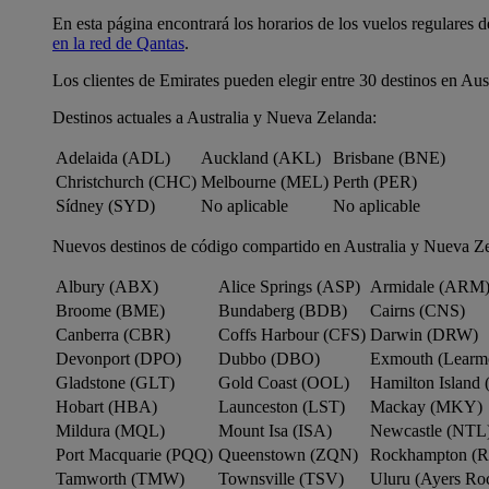
En esta página encontrará los horarios de los vuelos regulares 
en la red de Qantas
.
Los clientes de Emirates pueden elegir entre 30 destinos en Aus
Destinos actuales a Australia y Nueva Zelanda:
Adelaida (ADL)
Auckland (AKL)
Brisbane (BNE)
Christchurch (CHC)
Melbourne (MEL)
Perth (PER)
Sídney (SYD)
No aplicable
No aplicable
Nuevos destinos de código compartido en Australia y Nueva Z
Albury (ABX)
Alice Springs (ASP)
Armidale (ARM
Broome (BME)
Bundaberg (BDB)
Cairns (CNS)
Canberra (CBR)
Coffs Harbour (CFS)
Darwin (DRW)
Devonport (DPO)
Dubbo (DBO)
Exmouth (Learm
Gladstone (GLT)
Gold Coast (OOL)
Hamilton Island 
Hobart (HBA)
Launceston (LST)
Mackay (MKY)
Mildura (MQL)
Mount Isa (ISA)
Newcastle (NTL
Port Macquarie (PQQ)
Queenstown (ZQN)
Rockhampton (
Tamworth (TMW)
Townsville (TSV)
Uluru (Ayers R