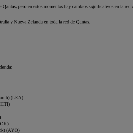
de Qantas, pero en estos momentos hay cambios significativos en la red
tralia y Nueva Zelanda en toda la red de Qantas.
elanda:
)
onth) (LEA)
(HTI)
)
ROK)
ock) (AYQ)