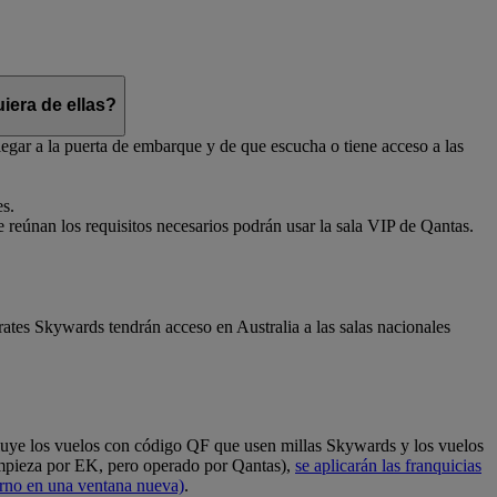
iera de ellas?
egar a la puerta de embarque y de que escucha o tiene acceso a las
es.
e reúnan los requisitos necesarios podrán usar la sala VIP de Qantas.
ates Skywards tendrán acceso en Australia a las salas nacionales
cluye los vuelos con código QF que usen millas Skywards y los vuelos
empieza por EK, pero operado por Qantas),
se aplicarán las franquicias
erno en una ventana nueva)
.