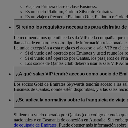
Viaja en Primera clase o clase Business.
Es un socio Platinum, Gold o Silver de Emirates.
Es un viajero frecuente Platinum One, Platinum o Gold 
Si reúno los requisitos necesarios para disfrutar de
Le recomendamos que utilice la sala VIP de la compañía que ope
llamadas de embarque y otro tipo de información relacionada c
La única excepción a esta regla es el acceso a sala VIP en el
Si el vuelo está operado por Emirates y usted reúne los req
Si el vuelo está operado por Qantas, los pasajeros de Pri
Los socios de Qantas Club deberán usar la sala VIP Admi
¿A qué salas VIP tendré acceso como socio de Emir
Los socios Gold de Emirates Skywards tendrán acceso a las sala
Business de Qantas, donde estén disponibles, y a las salas naci
¿Se aplica la normativa sobre la franquicia de viaj
Si tiene un vuelo operado por Qantas (con código de vuelo que 
nacionales y en Tasmania de conexión en Australia. Sin embar
de equipaje de Emirates
. Puede obtener más información sobre 