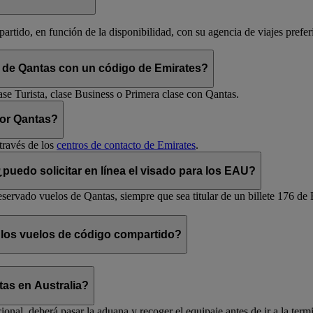
rtido, en función de la disponibilidad, con su agencia de viajes prefer
m de Qantas con un código de Emirates?
ase Turista, clase Business o Primera clase con Qantas.
por Qantas?
través de los
centros de contacto de Emirates
.
uedo solicitar en línea el visado para los EAU?
servado vuelos de Qantas, siempre que sea titular de un billete 176 de 
 los vuelos de código compartido?
as en Australia?
ional, deberá pasar la aduana y recoger el equipaje antes de ir a la ter