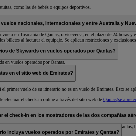
atuitas, como las de bebés o equipos deportivos.
 vuelos nacionales, internacionales y entre Australia y Nu
vuelo en Tasmania de Qantas, o viceversa, en el plazo de 24 horas y en 
os billetes al facturar el equipaje. Se aplican restricciones y exclusiones
ocios de Skywards en vuelos operados por Qantas?
rds en vuelos operados por Qantas.
tas en el sitio web de Emirates?
i el primer vuelo de su itinerario no es un vuelo de Emirates. Esto se 
de efectuar el check-in online a través del sitio web de
Qantas
(se abre 
ar el check-in en los mostradores de las dos compañías aé
 el mostrador de Emirates; en caso de tratarse de un vuelo con Qantas, 
ario incluya vuelos operados por Emirates y Qantas?