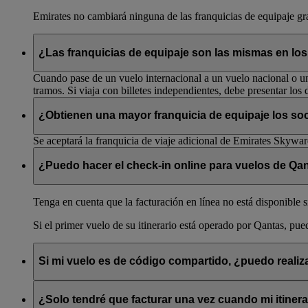
Emirates no cambiará ninguna de las franquicias de equipaje gr
¿Las franquicias de equipaje son las mismas en los
Cuando pase de un vuelo internacional a un vuelo nacional o un 
tramos. Si viaja con billetes independientes, debe presentar los d
¿Obtienen una mayor franquicia de equipaje los s
Se aceptará la franquicia de viaje adicional de Emirates Skywa
¿Puedo hacer el check-in online para vuelos de Qan
Tenga en cuenta que la facturación en línea no está disponible s
Si el primer vuelo de su itinerario está operado por Qantas, pue
Si mi vuelo es de código compartido, ¿puedo realiz
No, si viaja en un vuelo operado por Emirates, debe facturar en
¿Solo tendré que facturar una vez cuando mi itiner