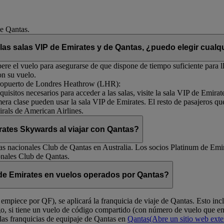
de Qantas.
 las salas VIP de Emirates y de Qantas, ¿puedo elegir cualqu
re el vuelo para asegurarse de que dispone de tiempo suficiente para ll
on su vuelo.
 aeropuerto de Londres Heathrow (LHR):
uisitos necesarios para acceder a las salas, visite la sala VIP de Emirat
mera clase pueden usar la sala VIP de Emirates. El resto de pasajeros qu
rals de American Airlines.
ates Skywards al viajar con Qantas?
s nacionales Club de Qantas en Australia. Los socios Platinum de Emir
onales Club de Qantas.
e de Emirates en vuelos operados por Qantas?
empiece por QF), se aplicará la franquicia de viaje de Qantas. Esto in
go, si tiene un vuelo de código compartido (con número de vuelo que 
las franquicias de equipaje de Qantas en
Qantas
(Abre un sitio web ext