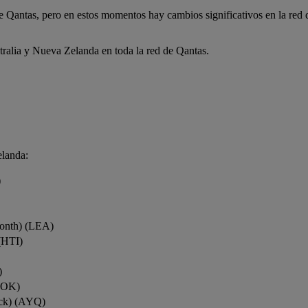
de Qantas, pero en estos momentos hay cambios significativos en la red
tralia y Nueva Zelanda en toda la red de Qantas.
elanda:
)
onth) (LEA)
(HTI)
)
ROK)
ock) (AYQ)