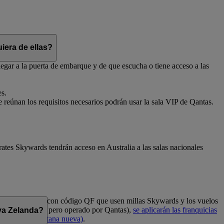
iera de ellas?
egar a la puerta de embarque y de que escucha o tiene acceso a las
es.
e reúnan los requisitos necesarios podrán usar la sala VIP de Qantas.
ates Skywards tendrán acceso en Australia a las salas nacionales
cluye los vuelos con código QF que usen millas Skywards y los vuelos
empieza por EK, pero operado por Qantas),
se aplicarán las franquicias
eva Zelanda?
erno en una ventana nueva)
.