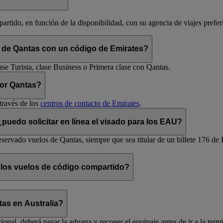
rtido, en función de la disponibilidad, con su agencia de viajes prefer
m de Qantas con un código de Emirates?
ase Turista, clase Business o Primera clase con Qantas.
por Qantas?
través de los
centros de contacto de Emirates
.
uedo solicitar en línea el visado para los EAU?
servado vuelos de Qantas, siempre que sea titular de un billete 176 de 
 los vuelos de código compartido?
as en Australia?
ional, deberá pasar la aduana y recoger el equipaje antes de ir a la ter