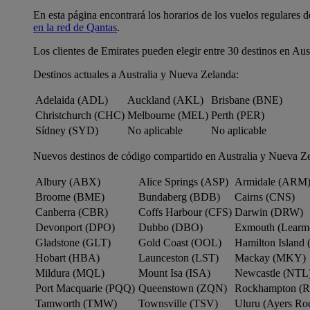
En esta página encontrará los horarios de los vuelos regulares 
en la red de Qantas
.
Los clientes de Emirates pueden elegir entre 30 destinos en Aus
Destinos actuales a Australia y Nueva Zelanda:
Adelaida (ADL)
Auckland (AKL)
Brisbane (BNE)
Christchurch (CHC)
Melbourne (MEL)
Perth (PER)
Sídney (SYD)
No aplicable
No aplicable
Nuevos destinos de código compartido en Australia y Nueva Z
Albury (ABX)
Alice Springs (ASP)
Armidale (ARM
Broome (BME)
Bundaberg (BDB)
Cairns (CNS)
Canberra (CBR)
Coffs Harbour (CFS)
Darwin (DRW)
Devonport (DPO)
Dubbo (DBO)
Exmouth (Learm
Gladstone (GLT)
Gold Coast (OOL)
Hamilton Island 
Hobart (HBA)
Launceston (LST)
Mackay (MKY)
Mildura (MQL)
Mount Isa (ISA)
Newcastle (NTL
Port Macquarie (PQQ)
Queenstown (ZQN)
Rockhampton (
Tamworth (TMW)
Townsville (TSV)
Uluru (Ayers R