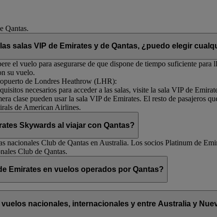
de Qantas.
 las salas VIP de Emirates y de Qantas, ¿puedo elegir cualqu
re el vuelo para asegurarse de que dispone de tiempo suficiente para ll
on su vuelo.
 aeropuerto de Londres Heathrow (LHR):
uisitos necesarios para acceder a las salas, visite la sala VIP de Emirat
mera clase pueden usar la sala VIP de Emirates. El resto de pasajeros qu
rals de American Airlines.
ates Skywards al viajar con Qantas?
s nacionales Club de Qantas en Australia. Los socios Platinum de Emir
onales Club de Qantas.
e de Emirates en vuelos operados por Qantas?
empiece por QF), se aplicará la franquicia de viaje de Qantas. Esto in
go, si tiene un vuelo de código compartido (con número de vuelo que 
 vuelos nacionales, internacionales y entre Australia y Nu
las franquicias de equipaje de Qantas en
Qantas
(Abre un sitio web ext