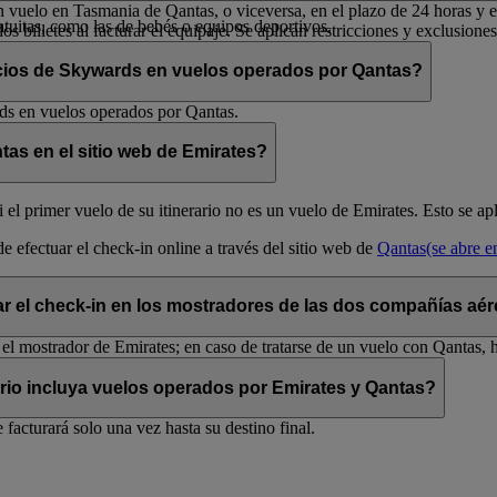
vuelo en Tasmania de Qantas, o viceversa, en el plazo de 24 horas y en 
atuitas, como las de bebés o equipos deportivos.
os billetes al facturar el equipaje. Se aplican restricciones y exclusiones
ocios de Skywards en vuelos operados por Qantas?
rds en vuelos operados por Qantas.
tas en el sitio web de Emirates?
i el primer vuelo de su itinerario no es un vuelo de Emirates. Esto se 
de efectuar el check-in online a través del sitio web de
Qantas
(se abre 
ar el check-in en los mostradores de las dos compañías aé
 el mostrador de Emirates; en caso de tratarse de un vuelo con Qantas, 
ario incluya vuelos operados por Emirates y Qantas?
e facturará solo una vez hasta su destino final.