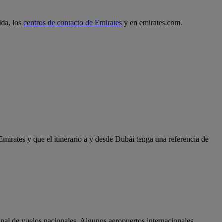
ida, los
centros de contacto de Emirates
y en emirates.com.
Emirates y que el itinerario a y desde Dubái tenga una referencia de
minal de vuelos nacionales. Algunos aeropuertos internacionales