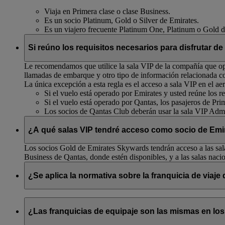
Viaja en Primera clase o clase Business.
Es un socio Platinum, Gold o Silver de Emirates.
Es un viajero frecuente Platinum One, Platinum o Gold 
Si reúno los requisitos necesarios para disfrutar de
Le recomendamos que utilice la sala VIP de la compañía que ope
llamadas de embarque y otro tipo de información relacionada c
La única excepción a esta regla es el acceso a sala VIP en el
Si el vuelo está operado por Emirates y usted reúne los req
Si el vuelo está operado por Qantas, los pasajeros de Pri
Los socios de Qantas Club deberán usar la sala VIP Admi
¿A qué salas VIP tendré acceso como socio de Emir
Los socios Gold de Emirates Skywards tendrán acceso a las sala
Business de Qantas, donde estén disponibles, y a las salas naci
¿Se aplica la normativa sobre la franquicia de viaj
Si tiene un vuelo operado por Qantas (con código de vuelo que 
nacionales y en Tasmania de conexión en Australia. Sin embar
¿Las franquicias de equipaje son las mismas en los
de equipaje de Emirates
. Puede obtener más información sobre 