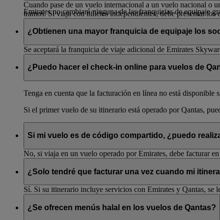
Cuando pase de un vuelo internacional a un vuelo nacional o un 
Emirates no cambiará ninguna de las franquicias de equipaje gr
tramos. Si viaja con billetes independientes, debe presentar los d
¿Obtienen una mayor franquicia de equipaje los s
Se aceptará la franquicia de viaje adicional de Emirates Skywa
¿Puedo hacer el check-in online para vuelos de Qan
Tenga en cuenta que la facturación en línea no está disponible s
Si el primer vuelo de su itinerario está operado por Qantas, pue
Si mi vuelo es de código compartido, ¿puedo realiz
No, si viaja en un vuelo operado por Emirates, debe facturar en
¿Solo tendré que facturar una vez cuando mi itiner
Sí. Si su itinerario incluye servicios con Emirates y Qantas, se l
¿Se ofrecen menús halal en los vuelos de Qantas?