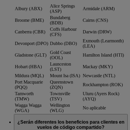
Alice Springs
Albury (ABX)
Armidale (ARM)
(ASP)
Bundaberg
Broome (BME)
Cairns (CNS)
(BDB)
Coffs Harbour
Canberra (CBR)
Darwin (DRW)
(CFS)
Exmouth (Learmonth)
Devonport (DPO)
Dubbo (DBO)
(LEA)
Gold Coast
Gladstone (GLT)
Hamilton Island (HTI)
(OOL)
Launceston
Hobart (HBA)
Mackay (MKY)
(LST)
Mildura (MQL)
Mount Isa (ISA)
Newcastle (NTL)
Port Macquarie
Queenstown
Rockhampton (ROK)
(PQQ)
(ZQN)
Tamworth
Townsville
Uluru (Ayers Rock)
(TMW)
(TSV)
(AYQ)
Wagga Wagga
Wellington
No aplicable
(WGA)
(WLG)
¿Serán diferentes los beneficios para clientes en
vuelos de código compartido?