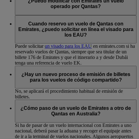
¿Puedo modificar con Emirates un vuelo
operado por Qantas?
Sí. Los cambios pueden realizarse a través de emirates.com y
a través de los
centros de contacto de Emirates
.
Cuando reservo un vuelo de Qantas con
Emirates, ¿puedo solicitar en línea el visado para
los EAU?
Puede solicitar
un visado para los EAU
en emirates.com si ha
reservado vuelos de Qantas, siempre que sea titular de un
billete 176 de Emirates y que el itinerario a y desde Dubái
tenga una referencia de vuelo EK.
¿Hay un nuevo proceso de emisión de billetes
para los vuelos de código compartido?
No, se aplicará el procedimiento habitual de emisión de
billetes.
¿Cómo paso de un vuelo de Emirates a otro de
Qantas en Australia?
Si ha de pasar de un vuelo internacional con Emirates a uno
nacional, deberá pasar la aduana y recoger el equipaje antes
de ir a la terminal de vuelos nacionales. Algunos aeropuertos