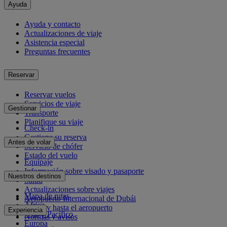
Ayuda
Ayuda y contacto
Actualizaciones de viaje
Asistencia especial
Preguntas frecuentes
Reservar
Reservar vuelos
Servicios de viaje
Gestionar
Transporte
Planifique su viaje
Check-in
Gestione su reserva
Antes de volar
Servicio de chófer
Estado del vuelo
Equipaje
Información sobre visado y pasaporte
Nuestros destinos
Salud
Actualizaciones sobre viajes
Mapa de rutas
Aeropuerto Internacional de Dubái
África
Desde y hasta el aeropuerto
Experiencia
Asia y Pacífico
Normas y avisos
Europa