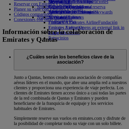
Bebidas
Diversión para los niños
Sostenibilidad en las operaciones
Skywards Rail
Móvil y app de Emirates
Reservar con Emirates y Qantas
Nuestra flota
Juguetes infantiles
Política medioambiental
Calculadora de millas
Cancelar o cambiar una reserva
Planee su viaje con Emirates y Qantas
Boeing 777
Actividades para niños
Informes medioambientales
Inicie sesión en Emirates Skywards
Alteraciones en los viajes
Códigos compartidos
Nuestras comunidades
A380 de Emirates
Skywards+
Acerca de Emirates
Conexiones con otras aerolíneas
Emirates A350
Fundación Emirates Airline
Fundación
Emirates Executive
Emirates Airline Opens an external link in
Información sobre la colaboración de
Mapa de asientos
a new tab
Patrocinios
Emirates y Qantas
¿Cuáles serán los beneficios clave de la
asociación?
Junto a Qantas, hemos creado una asociación de compañías
aéreas líderes en el mundo, que abre una amplia red a nuestros
clientes y proporciona una experiencia de viaje perfecta. Los
clientes de Emirates tienen acceso único a casi todas las partes
de la red combinada de Qantas y Emirates y pueden
beneficiarse de la franquicia de equipaje y los servicios
habituales de Emirates.
Simplemente reserve sus vuelos en emirates.com y disfrute de
la posibilidad de completar todo su viaje con un solo billete.