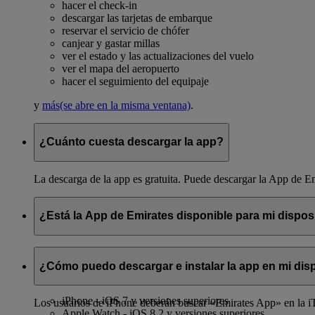
hacer el check-in
descargar las tarjetas de embarque
reservar el servicio de chófer
canjear y gastar millas
ver el estado y las actualizaciones del vuelo
ver el mapa del aeropuerto
hacer el seguimiento del equipaje
y
más
(se abre en la misma ventana)
.
¿Cuánto cuesta descargar la app?
La descarga de la app es gratuita. Puede descargar la App de E
¿Está la App de Emirates disponible para mi dispos
Puede descargar la app tanto en teléfonos iPhone como Android
¿Cómo puedo descargar e instalar la app en mi dis
La app es compatible con los siguientes dispositivos y sistemas 
iPhone - iOS 7 y versiones superiores
Los usuarios de iPhone deberán buscar «Emirates App» en la iTu
Apple Watch - iOS 8.2 y versiones superiores