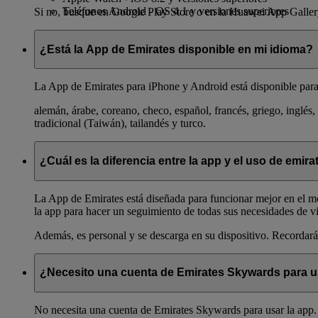
Teléfonos Android - OS 4.1 y versiones superiores
Si no, busque en Google Play Store o en la Huawei App Galler
¿Está la App de Emirates disponible en mi idioma?
La App de Emirates para iPhone y Android está disponible para 
alemán, árabe, coreano, checo, español, francés, griego, inglés,
tradicional (Taiwán), tailandés y turco.
¿Cuál es la diferencia entre la app y el uso de emir
La App de Emirates está diseñada para funcionar mejor en el mó
la app para hacer un seguimiento de todas sus necesidades de vi
Además, es personal y se descarga en su dispositivo. Recordará 
¿Necesito una cuenta de Emirates Skywards para u
No necesita una cuenta de Emirates Skywards para usar la app. T