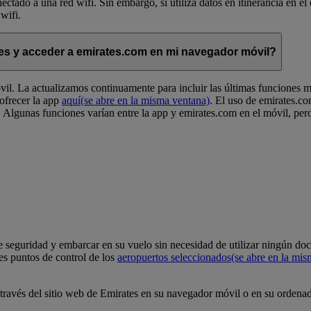
onectado a una red wifi. Sin embargo, si utiliza datos en itinerancia en e
wifi.
rates y acceder a emirates.com en mi navegador móvil?
il. La actualizamos continuamente para incluir las últimas funciones má
ofrecer la app
aquí
(se abre en la misma ventana)
. El uso de emirates.co
Algunas funciones varían entre la app y emirates.com en el móvil, pero 
de seguridad y embarcar en su vuelo sin necesidad de utilizar ningún do
tes puntos de control de los
aeropuertos seleccionados
(se abre en la mi
través del sitio web de Emirates en su navegador móvil o en su ordenado