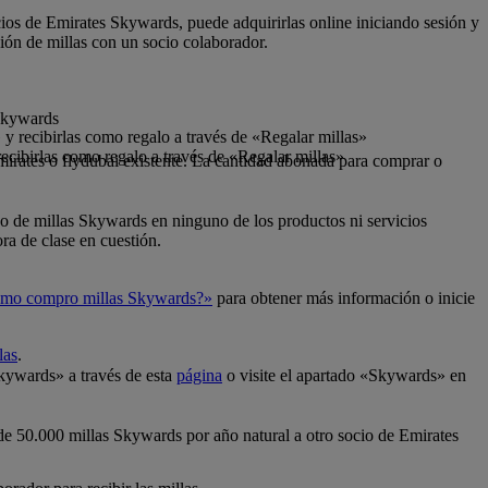
cios de Emirates Skywards, puede adquirirlas online iniciando sesión y
ión de millas con un socio colaborador.
 Skywards
y recibirlas como regalo a través de «Regalar millas»
ecibirlas como regalo a través de «Regalar millas»
mirates o flydubai existente. La cantidad abonada para comprar o
so de millas Skywards en ninguno de los productos ni servicios
ra de clase en cuestión.
mo compro millas Skywards?»
para obtener más información o inicie
las
.
Skywards» a través de esta
página
o visite el apartado «Skywards» en
 de 50.000 millas Skywards por año natural a otro socio de Emirates