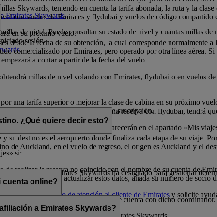
illas Skywards, teniendo en cuenta la tarifa abonada, la ruta y la clase
 de Emirates Skywards
.
 nivel con vuelos de Emirates y flydubai y vuelos de código compartido 
millas de nivel. Puede consultar su estado de nivel y cuántas millas de 
nará en su próximo vuelo.
niciado sesión.
eses desde la fecha de su obtención, la cual corresponde normalmente a
kywards
.
do comercializado por Emirates, pero operado por otra línea aérea. Si ob
 empezará a contar a partir de la fecha del vuelo.
o obtendrá millas de nivel volando con Emirates, flydubai o en vuelos 
 por una tarifa superior o mejorar la clase de cabina en su próximo vue
millas de nivel durante el período de suscripción.
elos con Emirates. Si dispone de una reserva con flydubai, tendrá que 
stino. ¿Qué quiere decir esto?
dos con millas Skywards) también aparecerán en el apartado «Mis viaje
 y su destino es el aeropuerto donde finaliza cada etapa de su viaje. Por
no de Auckland, en el vuelo de regreso, el origen es Auckland y el des
jes» si:
 de realizar la reserva no coincide con el nombre de su cuenta de Emi
 que un socio de Emirates Skywards ha designado para gestionar determ
o a la reserva. Para actualizar estos datos, añada su número de socio 
 cuenta online?
uras, llame a un
centro de atención al cliente de Emirates
y solicite ayud
 menos que comparta sus credenciales de cuenta con dicho coordinador.
 afiliación a Emirates Skywards?
cionada con la afiliación del socio a Emirates Skywards