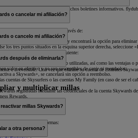
electrónico con el fin de enviarle dichos boletines informativos. flydu
ds o cancelar mi afiliación?
iliación en cualquier momento a través de:
rds o cancelo mi afiliación?
, seleccione «
Gestionar mi cuenta
» y encontrará la opción para eliminar
 los tres puntos situados en la esquina superior derecha, seleccione «E
ado de ayudarle.
afiliación, tenga en cuenta lo siguiente:
rds después de eliminarla?
illas Skywards y recompensas no utilizadas, así como las ventajas o pr
enen valor en efectivo y no son susceptibles de canje ni reembolso.
te e irreversible. Una vez que elimine su cuenta de Emirates Skywards,
activa a Skywards+, se cancelará sin opción a reembolso.
as cuentas de Skysurfers o las cuentas My Family (en caso de ser el ca
pliar y multiplicar millas
wards registradas mediante las credenciales de la cuenta Skywards deja
iness Rewards.
 reactivar millas Skywards?
cerlo de las siguientes formas:
lar a otra persona?