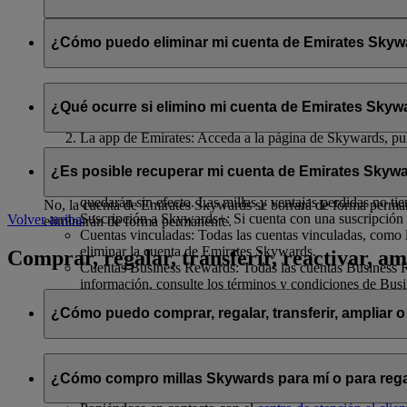
Se compartirán con flydubai su nombre y su dirección de correo 
política de privacidad de flydubai
.
¿Cómo puedo eliminar mi cuenta de Emirates Skywar
Puede eliminar su cuenta de Emirates Skywards o cancelar su af
¿Qué ocurre si elimino mi cuenta de Emirates Skywa
El sitio web de Emirates: Inicie sesión, acceda a su perfil
La app de Emirates: Acceda a la página de Skywards, pulse
Chat en directo
: Hable con nuestro equipo; estará encant
Si decide eliminar su cuenta de Emirates Skywards o cancelar su 
¿Es posible recuperar mi cuenta de Emirates Skywa
Millas Skywards y recompensas no utilizadas: Todas sus m
quedarán sin efecto. Las millas y ventajas perdidas no ti
No, la cuenta de Emirates Skywards se borrará de forma permanen
Suscripción a Skywards+: Si cuenta con una suscripción 
Volver arriba
eliminarán de forma permanente.
Cuentas vinculadas: Todas las cuentas vinculadas, como l
eliminar la cuenta de Emirates Skywards.
Comprar, regalar, transferir, reactivar, am
Cuentas Business Rewards: Todas las cuentas Business Re
información, consulte los términos y condiciones de Bus
¿Cómo puedo comprar, regalar, transferir, ampliar o
Si desea comprar, regalar y transferir millas Skywards, puede ha
¿Cómo compro millas Skywards para mí o para rega
Iniciando sesión en emirates.com; o