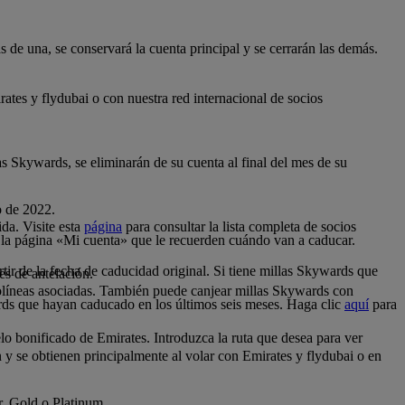
 de una, se conservará la cuenta principal y se cerrarán las demás.
tes y flydubai o con nuestra red internacional de socios
as Skywards, se eliminarán de su cuenta al final del mes de su
o de 2022.
da. Visite esta
página
para consultar la lista completa de socios
 la página «Mi cuenta» que le recuerden cuándo van a caducar.
tir de la fecha de caducidad original. Si tiene millas Skywards que
es de antelación.
.
olíneas asociadas. También puede canjear millas Skywards con
rds que hayan caducado en los últimos seis meses. Haga clic
aquí
para
o bonificado de Emirates. Introduzca la ruta que desea para ver
n y se obtienen principalmente al volar con Emirates y flydubai o en
er, Gold o Platinum.