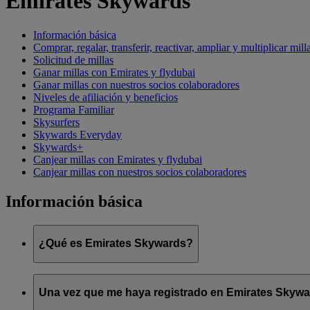
Emirates Skywards
Información básica
Comprar, regalar, transferir, reactivar, ampliar y multiplicar mill
Solicitud de millas
Ganar millas con Emirates y flydubai
Ganar millas con nuestros socios colaboradores
Niveles de afiliación y beneficios
Programa Familiar
Skysurfers
Skywards Everyday
Skywards+
Canjear millas con Emirates y flydubai
Canjear millas con nuestros socios colaboradores
Información básica
¿Qué es Emirates Skywards?
Emirates Skywards es el galardonado programa de fidelización 
Una vez que me haya registrado en Emirates Skyward
Ofrece a los socios una serie de ventajas y experiencias diseña