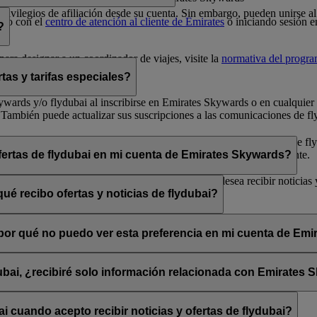
 privilegios de afiliación desde su cuenta. Sin embargo, pueden unirse
cto con el
centro de atención al cliente de Emirates
o iniciando sesión e
?
ara designar a un coordinador de viajes, visite la
normativa del progr
tas y tarifas especiales?
 Skywards y/o flydubai al inscribirse en Emirates Skywards o en cualqui
 También puede actualizar sus suscripciones a las comunicaciones de fly
arse de baja» que encontrará al final de los correos electrónicos de fly
bai a través de su chat en directo o su centro de atención al cliente.
ofertas de flydubai en mi cuenta de Emirates Skywards?
lydubai. Por tanto, tiene la opción de decidir si desea recibir noticias
ué recibo ofertas y noticias de flydubai?
 suscribirse a las noticias y ofertas de Emirates, Emirates Skywards o 
, ¿por qué no puedo ver esta preferencia en mi cuenta de Em
sado está asociada con varios números de socio de Emirates Skywards o 
rates Skywards y actualice sus suscripciones por correo electrónico en
dubai, ¿recibiré solo información relacionada con Emirates
promociones de flydubai y flydubai Holidays.
 cuando acepto recibir noticias y ofertas de flydubai?