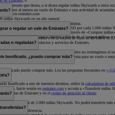
nte de Emirates
; o
rates.
por el premio que desea, o si desea regalar millas Skywards a otros so
a debe tener al menos un vuelo de Emirates o una actividad de acumulac
wards?
o sesión en emirates.com
00 millas Skywards en un año natural
millas Skywards en un año natural
ltiplos de 1.000, siendo 2.000 la cantidad mínima.
s por cada transacción, a un precio de 30 USD por cada 1.000 millas
rar o regalar un vale de Emirates?
 millas en un año natural para sí mismos a través de «Comprar millas» 
illas en un año natural para sí mismos a través de «Comprar millas» y r
e en vuelos Classic Rewards o en la mejora de clase de un billete de E
ivo para la compra de productos y servicios de Emirates.
radas o regaladas?
elos Classic Rewards y mejoras de clase. Si bien no restringimos el u
a de millas
para comprobar cuántas millas necesita para un vuelo o mejo
uelo bonificado, ¿puedo comprar más?
uelo bonificado puedo comprar más. Lea las preguntas frecuentes en
«¿Có
otra?
uelo bonificado a uno de nuestros destinos, utilice la
calculadora de mil
Skywards. Inicie sesión en
emirates.com
y acceda a «Transferir millas 
unas tiendas de Emirates y en el
centro de atención al cliente
.
wards?
0 y siempre a partir de 2.000 millas Skywards. No podrá transferir más
 transferidas?
a realizar la transferencia.