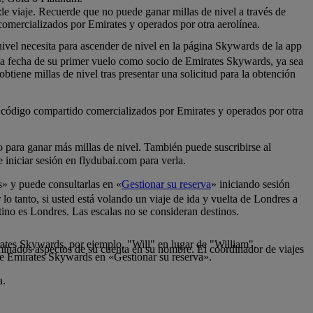
 de viaje. Recuerde que no puede ganar millas de nivel a través de
comercializados por Emirates y operados por otra aerolínea.
nivel necesita para ascender de nivel en la página Skywards de la app
 la fecha de su primer vuelo como socio de Emirates Skywards, ya sea
tiene millas de nivel tras presentar una solicitud para la obtención
de código compartido comercializados por Emirates y operados por otra
lo para ganar más millas de nivel. También puede suscribirse al
iniciar sesión en flydubai.com para verla.
s» y puede consultarlas en «
Gestionar su reserva
» iniciando sesión
 lo tanto, si usted está volando un viaje de ida y vuelta de Londres a
tino es Londres. Las escalas no se consideran destinos.
rates Skywards, por ejemplo, "Will" en lugar de "William".
inados aspectos de su cuenta en su nombre. El coordinador de viajes
de Emirates Skywards en «Gestionar su reserva».
a.