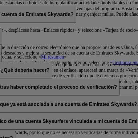
de estancias en hoteles de lujo; planificar actividades inolvidables en fa
física para poder disfrutar de todas las ventajas del programa. Basta 
radores de Emirates Skywards para ganar y canjear millas. Puede añadir 
i cuenta de Emirates Skywards?
ma y sus exclusivas ventajas.
er rápidamente a los datos de socio.
», desplácese hasta «Enlaces rápidos» y seleccione «Tarjeta de socio»
que la dirección de correo electrónico que ha proporcionado es válida, ú
o deseados y mejora la seguridad de su cuenta de Emirates Skywards. Si 
erecha, y seleccione «
Mi resumen
»
resumen de su afiliación. En la parte inferior, seleccione «
Gestionar mi 
a opción «Verificar» que aparece junto a la dirección de correo electrón
lectrónico». Al hacer clic en el enlace, aparecerá una marca de «Verifi
n. ¿Qué debería hacer?
enga en cuenta que el enlace de verificación que le enviemos por corre
s los mensajes se filtran de forma incorrecta. Si no lo encuentra, inte
ará la opción «Verificar» en la sección Mi resumen > Gestionar mi per
tras haber completado el proceso de verificación?
ates Skywards.
ntos situados en la esquina superior derecha de la pantalla.
a y única aunque haya verificado su dirección de correo electrónico actu
os personales.
o que ya está asociada a una cuenta de Emirates Skywards?
adas a direcciones de correo electrónico que no estén en uso. Si compa
carla.
Póngase en contacto con nosotros
para obtener ayuda.
ónico de una cuenta Skysurfers vinculada a mi cuenta de E
tes Skywards, por lo que no es necesario verificarlas de forma individua
.