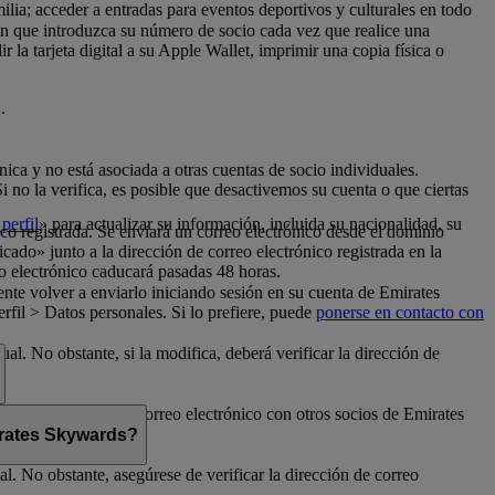
milia; acceder a entradas para eventos deportivos y culturales en todo
con que introduzca su número de socio cada vez que realice una
la tarjeta digital a su Apple Wallet, imprimir una copia física o
.
nica y no está asociada a otras cuentas de socio individuales.
no la verifica, es posible que desactivemos su cuenta o que ciertas
perfil
» para actualizar su información, incluida su nacionalidad, su
ico registrada. Se enviará un correo electrónico desde el dominio
cado» junto a la dirección de correo electrónico registrada en la
o electrónico caducará pasadas 48 horas.
nte volver a enviarlo iniciando sesión en su cuenta de Emirates
fil > Datos personales. Si lo prefiere, puede
ponerse en contacto con
al. No obstante, si la modifica, deberá verificar la dirección de
rte su dirección de correo electrónico con otros socios de Emirates
mirates Skywards?
l. No obstante, asegúrese de verificar la dirección de correo