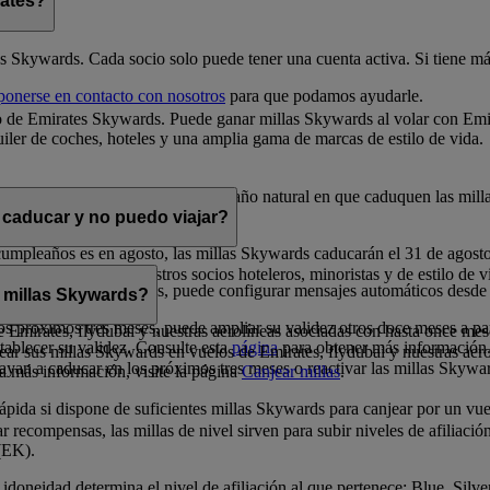
rates?
es Skywards. Cada socio solo puede tener una cuenta activa. Si tiene más
ponerse en contacto con nosotros
para que podamos ayudarle.
 de Emirates Skywards. Puede ganar millas Skywards al volar con Emira
iler de coches, hoteles y una amplia gama de marcas de estilo de vida.
 la fecha en que se obtienen. En el año natural en que caduquen las mill
 caducar y no puedo viajar?
cumpleaños es en agosto, las millas Skywards caducarán el 31 de agost
s en premios con nuestros socios hoteleros, minoristas y de estilo de vi
los próximos doce meses, puede configurar mensajes automáticos desde
 millas Skywards?
s próximos tres meses, puede ampliar su validez otros doce meses a par
 de Emirates, flydubai y nuestras aerolíneas asociadas con hasta once mes
tablecer su validez. Consulte esta
página
para obtener más información
ar sus millas Skywards en vuelos de Emirates, flydubai y nuestras aer
ayan a caducar en los próximos tres meses o reactivar las millas Skywa
ea más información, visite la página
Canjear millas
.
ida si dispone de suficientes millas Skywards para canjear por un vuel
 recompensas, las millas de nivel sirven para subir niveles de afiliació
(EK).
idoneidad determina el nivel de afiliación al que pertenece: Blue, Silv