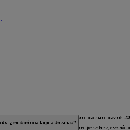
as
de las aerolíneas Emirates y flydubai, puesto en marcha en mayo de 20
s, ¿recibiré una tarjeta de socio?
das para complementar su estilo de vida y hacer que cada viaje sea aún 