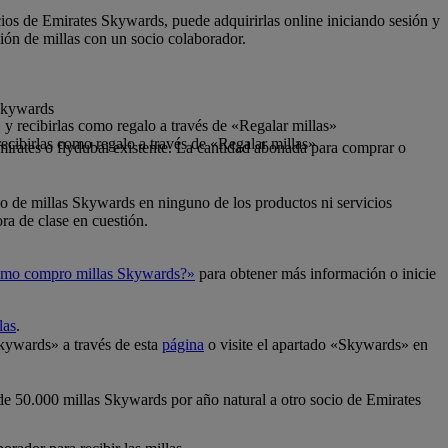
cios de Emirates Skywards, puede adquirirlas online iniciando sesión y
ión de millas con un socio colaborador.
 Skywards
y recibirlas como regalo a través de «Regalar millas»
ecibirlas como regalo a través de «Regalar millas»
mirates o flydubai existente. La cantidad abonada para comprar o
so de millas Skywards en ninguno de los productos ni servicios
ra de clase en cuestión.
mo compro millas Skywards?»
para obtener más información o inicie
las
.
Skywards» a través de esta
página
o visite el apartado «Skywards» en
 de 50.000 millas Skywards por año natural a otro socio de Emirates