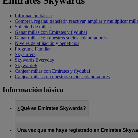
Emirates Skywards
Información básica
Comprar, regalar, transferir, reactivar, ampliar y multiplicar mill
Solicitud de millas
Ganar millas con Emirates y flydubai
Ganar millas con nuestros socios colaboradores
Niveles de afiliación y beneficios
Programa Familiar
Skysurfers
Skywards Everyday
Skywards+
Canjear millas con Emirates y flydubai
Canjear millas con nuestros socios colaboradores
Información básica
¿Qué es Emirates Skywards?
Emirates Skywards es el galardonado programa de fidelización 
Una vez que me haya registrado en Emirates Skyward
Ofrece a los socios una serie de ventajas y experiencias diseña