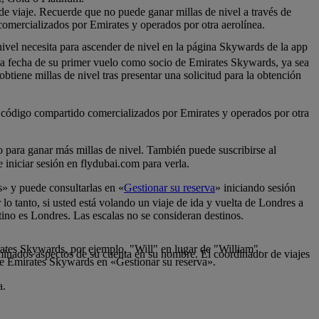
 de viaje. Recuerde que no puede ganar millas de nivel a través de
comercializados por Emirates y operados por otra aerolínea.
nivel necesita para ascender de nivel en la página Skywards de la app
 la fecha de su primer vuelo como socio de Emirates Skywards, ya sea
tiene millas de nivel tras presentar una solicitud para la obtención
de código compartido comercializados por Emirates y operados por otra
lo para ganar más millas de nivel. También puede suscribirse al
iniciar sesión en flydubai.com para verla.
s» y puede consultarlas en «
Gestionar su reserva
» iniciando sesión
 lo tanto, si usted está volando un viaje de ida y vuelta de Londres a
tino es Londres. Las escalas no se consideran destinos.
rates Skywards, por ejemplo, "Will" en lugar de "William".
inados aspectos de su cuenta en su nombre. El coordinador de viajes
de Emirates Skywards en «Gestionar su reserva».
a.