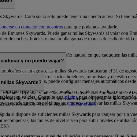
rates?
es Skywards. Cada socio solo puede tener una cuenta activa. Si tiene más
ponerse en contacto con nosotros
para que podamos ayudarle.
 de Emirates Skywards. Puede ganar millas Skywards al volar con Emira
iler de coches, hoteles y una amplia gama de marcas de estilo de vida.
 la fecha en que se obtienen. En el año natural en que caduquen las mill
 caducar y no puedo viajar?
cumpleaños es en agosto, las millas Skywards caducarán el 31 de agost
s en premios con nuestros socios hoteleros, minoristas y de estilo de vi
los próximos doce meses, puede configurar mensajes automáticos desde
 millas Skywards?
s próximos tres meses, puede ampliar su validez otros doce meses a par
 de Emirates, flydubai y nuestras aerolíneas asociadas con hasta once mes
tablecer su validez. Consulte esta
página
para obtener más información
ar sus millas Skywards en vuelos de Emirates, flydubai y nuestras aer
ayan a caducar en los próximos tres meses o reactivar las millas Skywa
ea más información, visite la página
Canjear millas
.
ida si dispone de suficientes millas Skywards para canjear por un vuel
 recompensas, las millas de nivel sirven para subir niveles de afiliació
(EK).
idoneidad determina el nivel de afiliación al que pertenece: Blue, Silv