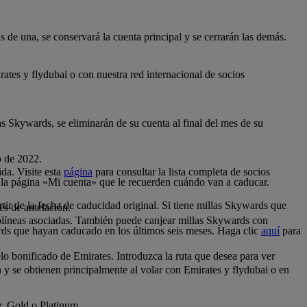
 de una, se conservará la cuenta principal y se cerrarán las demás.
tes y flydubai o con nuestra red internacional de socios
as Skywards, se eliminarán de su cuenta al final del mes de su
o de 2022.
da. Visite esta
página
para consultar la lista completa de socios
 la página «Mi cuenta» que le recuerden cuándo van a caducar.
tir de la fecha de caducidad original. Si tiene millas Skywards que
es de antelación.
.
olíneas asociadas. También puede canjear millas Skywards con
rds que hayan caducado en los últimos seis meses. Haga clic
aquí
para
o bonificado de Emirates. Introduzca la ruta que desea para ver
n y se obtienen principalmente al volar con Emirates y flydubai o en
er, Gold o Platinum.