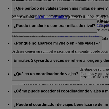
Las millas de nivel se calculan en la misma proporción que las m
Más información sobre las ventajas de cada
nivel de afiliación
nuestros socios colaboradores. Solo es posible ganar millas de
¿Qué período de validez tienen mis millas de nivel?
Su nivel se actualiza automáticamente cuando reúne suficientes 
Utilice nuestra
calculadora de millas
para ver cuántas millas ga
y en el apartado «Mi resumen» del sitio web una vez que haya i
Las millas de nivel tienen un período de validez de hasta 13 m
Más información sobre los
niveles de afiliación de Emirates S
un vuelo de Emirates, de flydubai o un vuelo de código comparti
¿Puedo transferir o comprar millas de nivel?
Más información sobre
cómo subir de nivel
.
de millas con carácter retroactivo, el periodo de validez de estas
Más información sobre cómo
conservar su estado de nivel
.
Más información sobre
cómo conservar su estado de nivel
.
No, las millas de nivel no se pueden transferir ni comprar. Sol
aerolínea.
¿Por qué no aparece mi vuelo en «Mis viajes»?
Si desea conservar su nivel o ascender al siguiente, puede optar
paquete Premium de
Skywards+
para conseguir un 20 % más de 
La herramienta «Mis viajes» muestra únicamente sus próximos vu
Emirates Skywards a veces se refiere al origen y de
Las reservas de vuelos bonificados de Emirates (vuelos adquiri
con su apellido y la referencia de la reserva.
Su origen es el aeropuerto donde se inicia cada etapa de su viaje
Auckland, su vuelo de ida tiene un origen de Londres y un desti
¿Qué es un coordinador de viajes?
Es posible que los vuelos de Emirates no aparezcan en «Mis via
El nombre o apellido que se ha introducido en el momento
Un coordinador de viajes es una persona mayor de 18 años a la
Su número de socio de Emirates Skywards no está asociad
puede:
¿Cómo puede acceder el coordinador de viajes a mi
Si considera que nada de lo anterior se aplica a sus reservas fut
acceder y obtener información de la cuenta del socio
Su coordinador de viajes no tendrá acceso a su cuenta online a
reclamar recompensas para el socio
¿Puede el coordinador de viajes beneficiarse de mi
modificar cualquier tipo de información en la cuenta rela