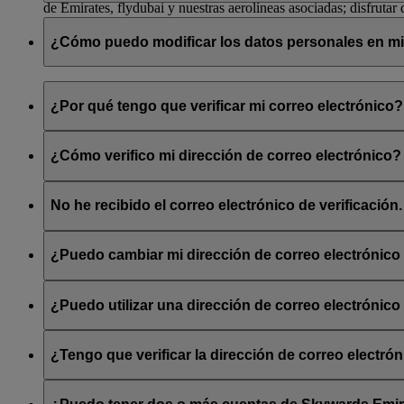
de Emirates, flydubai y nuestras aerolíneas asociadas; disfrutar 
el mundo, y mucho más.
Como socio de Emirates Skywards, no necesita tener una tarjeta 
transacción con Emirates, flydubai o alguno de los socios colabo
¿Cómo puedo modificar los datos personales en m
Visite esta
página
para obtener más información sobre el progra
guardarla en la galería de imágenes de su dispositivo para acced
Imprima o guarde su tarjeta digital
ahora o acceda a «Mi resumen
Puede actualizar su información en cualquier momento:
¿Por qué tengo que verificar mi correo electrónico?
A través del
sitio web
de Emirates:
Al verificar su correo electrónico, nos ayuda a cerciorarnos de 
Entre en su cuenta de Emirates Skywards
Asimismo, contribuye a minimizar el riesgo de recibir correos n
¿Cómo verifico mi dirección de correo electrónico?
Haga clic en su nombre, situado en la esquina superior d
funciones queden limitadas hasta que lo haga.
En la parte derecha de la pantalla verá una sección con el 
Inicie sesión en su perfil de Emirates Skywards y haga clic en l
número de pasaporte o el país de emisión.
emirates.email pidiéndole que «Confirme su dirección de correo e
No he recibido el correo electrónico de verificació
sección Mi resumen > Gestionar mi perfil > Datos personales. T
A través de la app de Emirates:
Compruebe su bandeja de spam o correo no deseado, ya que a vece
Skywards en www.emirates.com o en la app de Emirates. Encontr
¿Puedo cambiar mi dirección de correo electrónico 
Descárguese la app e inicie sesión en su cuenta de Emir
nosotros
para solicitar ayuda.
Acceda a la página de Skywards y haga clic en los tres pu
Sí, puede cambiar su dirección de correo electrónico a otra nuev
Seleccione «Editar perfil» para actualizar o editar sus dat
correo electrónico nueva.
¿Puedo utilizar una dirección de correo electrónic
No, las cuentas de socio de Emirates Skywards deben estar asoci
Skywards, deberá cambiarla por otra que no esté en uso y verifi
¿Tengo que verificar la dirección de correo electr
No, las cuentas Skysurfer están vinculadas a su cuenta de Emira
electrónico primaria asociada a su cuenta de Emirates Skywards