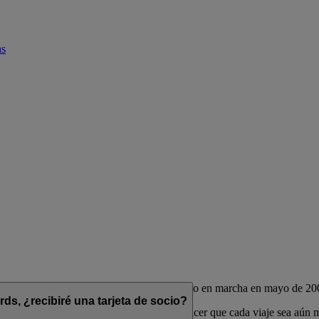
as
de las aerolíneas Emirates y flydubai, puesto en marcha en mayo de 20
s, ¿recibiré una tarjeta de socio?
das para complementar su estilo de vida y hacer que cada viaje sea aún 