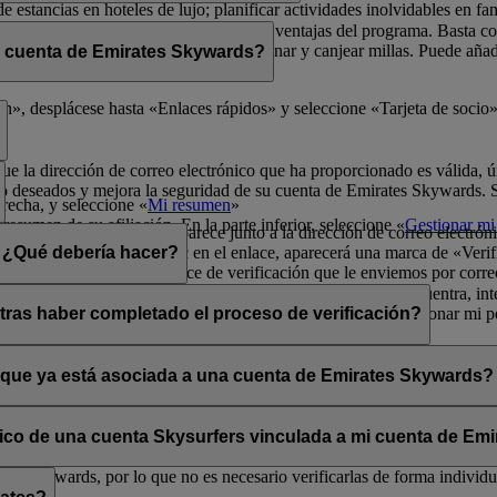
de estancias en hoteles de lujo; planificar actividades inolvidables en fa
física para poder disfrutar de todas las ventajas del programa. Basta 
radores de Emirates Skywards para ganar y canjear millas. Puede añadir 
i cuenta de Emirates Skywards?
ma y sus exclusivas ventajas.
er rápidamente a los datos de socio.
», desplácese hasta «Enlaces rápidos» y seleccione «Tarjeta de socio»
que la dirección de correo electrónico que ha proporcionado es válida, ú
o deseados y mejora la seguridad de su cuenta de Emirates Skywards. Si 
erecha, y seleccione «
Mi resumen
»
resumen de su afiliación. En la parte inferior, seleccione «
Gestionar mi 
a opción «Verificar» que aparece junto a la dirección de correo electrón
lectrónico». Al hacer clic en el enlace, aparecerá una marca de «Verifi
n. ¿Qué debería hacer?
enga en cuenta que el enlace de verificación que le enviemos por corre
s los mensajes se filtran de forma incorrecta. Si no lo encuentra, inte
ará la opción «Verificar» en la sección Mi resumen > Gestionar mi per
tras haber completado el proceso de verificación?
ates Skywards.
ntos situados en la esquina superior derecha de la pantalla.
a y única aunque haya verificado su dirección de correo electrónico actu
os personales.
o que ya está asociada a una cuenta de Emirates Skywards?
adas a direcciones de correo electrónico que no estén en uso. Si compa
carla.
Póngase en contacto con nosotros
para obtener ayuda.
ónico de una cuenta Skysurfers vinculada a mi cuenta de E
tes Skywards, por lo que no es necesario verificarlas de forma individua
.