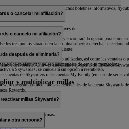
electrónico con el fin de enviarle dichos boletines informativos. flydu
ds o cancelar mi afiliación?
iliación en cualquier momento a través de:
rds o cancelo mi afiliación?
, seleccione «
Gestionar mi cuenta
» y encontrará la opción para eliminar
 los tres puntos situados en la esquina superior derecha, seleccione «E
ado de ayudarle.
afiliación, tenga en cuenta lo siguiente:
rds después de eliminarla?
illas Skywards y recompensas no utilizadas, así como las ventajas o pr
enen valor en efectivo y no son susceptibles de canje ni reembolso.
te e irreversible. Una vez que elimine su cuenta de Emirates Skywards,
activa a Skywards+, se cancelará sin opción a reembolso.
as cuentas de Skysurfers o las cuentas My Family (en caso de ser el ca
pliar y multiplicar millas
wards registradas mediante las credenciales de la cuenta Skywards deja
iness Rewards.
 reactivar millas Skywards?
cerlo de las siguientes formas:
lar a otra persona?