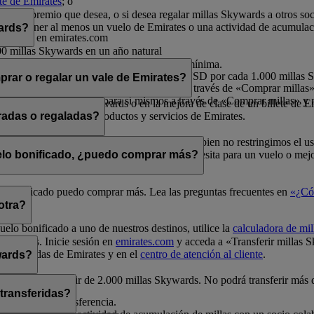
nte de Emirates
; o
rates.
por el premio que desea, o si desea regalar millas Skywards a otros so
a debe tener al menos un vuelo de Emirates o una actividad de acumulac
wards?
o sesión en emirates.com
00 millas Skywards en un año natural
millas Skywards en un año natural
ltiplos de 1.000, siendo 2.000 la cantidad mínima.
s por cada transacción, a un precio de 30 USD por cada 1.000 millas
rar o regalar un vale de Emirates?
 millas en un año natural para sí mismos a través de «Comprar millas» 
illas en un año natural para sí mismos a través de «Comprar millas» y r
e en vuelos Classic Rewards o en la mejora de clase de un billete de E
ivo para la compra de productos y servicios de Emirates.
radas o regaladas?
elos Classic Rewards y mejoras de clase. Si bien no restringimos el u
a de millas
para comprobar cuántas millas necesita para un vuelo o mejo
uelo bonificado, ¿puedo comprar más?
uelo bonificado puedo comprar más. Lea las preguntas frecuentes en
«¿Có
otra?
uelo bonificado a uno de nuestros destinos, utilice la
calculadora de mil
Skywards. Inicie sesión en
emirates.com
y acceda a «Transferir millas 
unas tiendas de Emirates y en el
centro de atención al cliente
.
wards?
0 y siempre a partir de 2.000 millas Skywards. No podrá transferir más
 transferidas?
a realizar la transferencia.