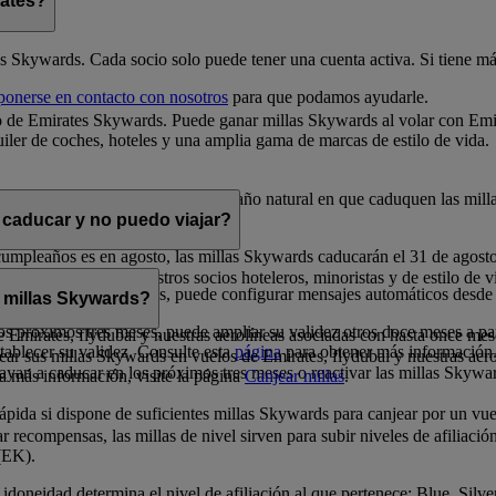
rates?
es Skywards. Cada socio solo puede tener una cuenta activa. Si tiene más
ponerse en contacto con nosotros
para que podamos ayudarle.
 de Emirates Skywards. Puede ganar millas Skywards al volar con Emira
iler de coches, hoteles y una amplia gama de marcas de estilo de vida.
 la fecha en que se obtienen. En el año natural en que caduquen las mill
 caducar y no puedo viajar?
cumpleaños es en agosto, las millas Skywards caducarán el 31 de agost
s en premios con nuestros socios hoteleros, minoristas y de estilo de vi
los próximos doce meses, puede configurar mensajes automáticos desde
 millas Skywards?
s próximos tres meses, puede ampliar su validez otros doce meses a par
 de Emirates, flydubai y nuestras aerolíneas asociadas con hasta once mes
tablecer su validez. Consulte esta
página
para obtener más información
ar sus millas Skywards en vuelos de Emirates, flydubai y nuestras aer
ayan a caducar en los próximos tres meses o reactivar las millas Skywa
ea más información, visite la página
Canjear millas
.
ida si dispone de suficientes millas Skywards para canjear por un vuel
 recompensas, las millas de nivel sirven para subir niveles de afiliació
(EK).
idoneidad determina el nivel de afiliación al que pertenece: Blue, Silv