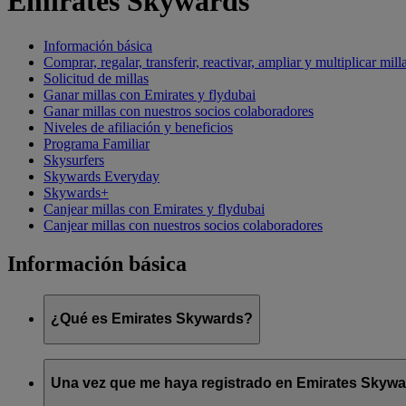
Emirates Skywards
Información básica
Comprar, regalar, transferir, reactivar, ampliar y multiplicar mill
Solicitud de millas
Ganar millas con Emirates y flydubai
Ganar millas con nuestros socios colaboradores
Niveles de afiliación y beneficios
Programa Familiar
Skysurfers
Skywards Everyday
Skywards+
Canjear millas con Emirates y flydubai
Canjear millas con nuestros socios colaboradores
Información básica
¿Qué es Emirates Skywards?
Emirates Skywards es el galardonado programa de fidelización 
Una vez que me haya registrado en Emirates Skyward
Ofrece a los socios una serie de ventajas y experiencias diseña