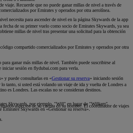
 de viaje. Recuerde que no puede ganar millas de nivel a través de
comercializados por Emirates y operados por otra aerolínea.
nivel necesita para ascender de nivel en la página Skywards de la app
 la fecha de su primer vuelo como socio de Emirates Skywards, ya sea
tiene millas de nivel tras presentar una solicitud para la obtención
de código compartido comercializados por Emirates y operados por otra
lo para ganar más millas de nivel. También puede suscribirse al
iniciar sesión en flydubai.com para verla.
s» y puede consultarlas en «
Gestionar su reserva
» iniciando sesión
 lo tanto, si usted está volando un viaje de ida y vuelta de Londres a
tino es Londres. Las escalas no se consideran destinos.
rates Skywards, por ejemplo, "Will" en lugar de "William".
inados aspectos de su cuenta en su nombre. El coordinador de viajes
de Emirates Skywards en «Gestionar su reserva».
a.