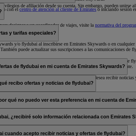
 privilegios de afiliación desde su cuenta. Sin embargo, pueden unirse
cto con el
centro de atención al cliente de Emirates
o iniciando sesión e
?
ara designar a un coordinador de viajes, visite la
normativa del progr
tas y tarifas especiales?
 Skywards y/o flydubai al inscribirse en Emirates Skywards o en cualqui
 También puede actualizar sus suscripciones a las comunicaciones de fly
arse de baja» que encontrará al final de los correos electrónicos de fly
bai a través de su chat en directo o su centro de atención al cliente.
ofertas de flydubai en mi cuenta de Emirates Skywards?
lydubai. Por tanto, tiene la opción de decidir si desea recibir noticias
ué recibo ofertas y noticias de flydubai?
 suscribirse a las noticias y ofertas de Emirates, Emirates Skywards o 
, ¿por qué no puedo ver esta preferencia en mi cuenta de Em
sado está asociada con varios números de socio de Emirates Skywards o 
rates Skywards y actualice sus suscripciones por correo electrónico en
dubai, ¿recibiré solo información relacionada con Emirates
promociones de flydubai y flydubai Holidays.
 cuando acepto recibir noticias y ofertas de flydubai?