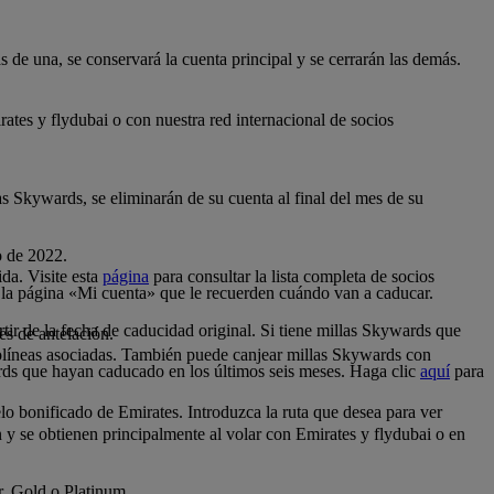
 de una, se conservará la cuenta principal y se cerrarán las demás.
tes y flydubai o con nuestra red internacional de socios
as Skywards, se eliminarán de su cuenta al final del mes de su
o de 2022.
da. Visite esta
página
para consultar la lista completa de socios
 la página «Mi cuenta» que le recuerden cuándo van a caducar.
tir de la fecha de caducidad original. Si tiene millas Skywards que
es de antelación.
.
olíneas asociadas. También puede canjear millas Skywards con
rds que hayan caducado en los últimos seis meses. Haga clic
aquí
para
o bonificado de Emirates. Introduzca la ruta que desea para ver
n y se obtienen principalmente al volar con Emirates y flydubai o en
er, Gold o Platinum.