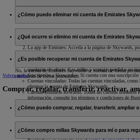
Se compartirán con flydubai su nombre y su dirección de correo 
política de privacidad de flydubai
.
¿Cómo puedo eliminar mi cuenta de Emirates Skywar
Puede eliminar su cuenta de Emirates Skywards o cancelar su af
¿Qué ocurre si elimino mi cuenta de Emirates Skywa
El sitio web de Emirates: Inicie sesión, acceda a su perfil
La app de Emirates: Acceda a la página de Skywards, pulse
Chat en directo
: Hable con nuestro equipo; estará encant
Si decide eliminar su cuenta de Emirates Skywards o cancelar su 
¿Es posible recuperar mi cuenta de Emirates Skywa
Millas Skywards y recompensas no utilizadas: Todas sus m
quedarán sin efecto. Las millas y ventajas perdidas no ti
No, la cuenta de Emirates Skywards se borrará de forma permanen
Suscripción a Skywards+: Si cuenta con una suscripción 
Volver arriba
eliminarán de forma permanente.
Cuentas vinculadas: Todas las cuentas vinculadas, como l
eliminar la cuenta de Emirates Skywards.
Comprar, regalar, transferir, reactivar, am
Cuentas Business Rewards: Todas las cuentas Business Re
información, consulte los términos y condiciones de Bus
¿Cómo puedo comprar, regalar, transferir, ampliar o
Si desea comprar, regalar y transferir millas Skywards, puede ha
¿Cómo compro millas Skywards para mí o para rega
Iniciando sesión en emirates.com; o