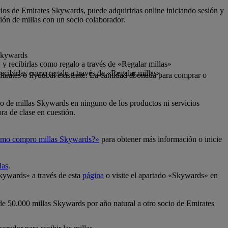
cios de Emirates Skywards, puede adquirirlas online iniciando sesión y
ión de millas con un socio colaborador.
 Skywards
y recibirlas como regalo a través de «Regalar millas»
ecibirlas como regalo a través de «Regalar millas»
mirates o flydubai existente. La cantidad abonada para comprar o
so de millas Skywards en ninguno de los productos ni servicios
ra de clase en cuestión.
mo compro millas Skywards?»
para obtener más información o inicie
las
.
Skywards» a través de esta
página
o visite el apartado «Skywards» en
 de 50.000 millas Skywards por año natural a otro socio de Emirates