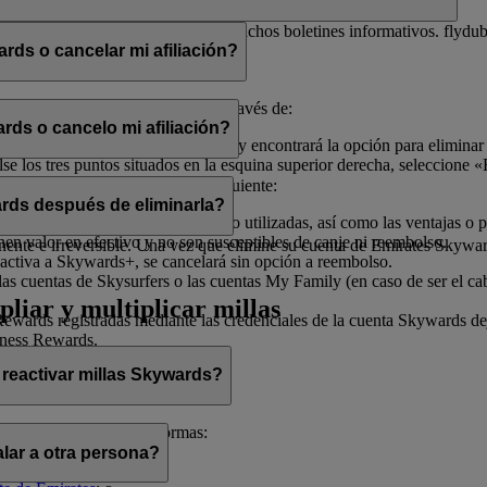
electrónico con el fin de enviarle dichos boletines informativos. flydu
ds o cancelar mi afiliación?
iliación en cualquier momento a través de:
rds o cancelo mi afiliación?
, seleccione «
Gestionar mi cuenta
» y encontrará la opción para eliminar
 los tres puntos situados en la esquina superior derecha, seleccione «E
ado de ayudarle.
afiliación, tenga en cuenta lo siguiente:
rds después de eliminarla?
illas Skywards y recompensas no utilizadas, así como las ventajas o pr
enen valor en efectivo y no son susceptibles de canje ni reembolso.
te e irreversible. Una vez que elimine su cuenta de Emirates Skywards,
activa a Skywards+, se cancelará sin opción a reembolso.
as cuentas de Skysurfers o las cuentas My Family (en caso de ser el ca
pliar y multiplicar millas
wards registradas mediante las credenciales de la cuenta Skywards deja
iness Rewards.
 reactivar millas Skywards?
cerlo de las siguientes formas:
lar a otra persona?