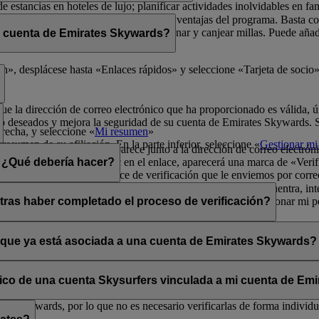
de estancias en hoteles de lujo; planificar actividades inolvidables en fa
física para poder disfrutar de todas las ventajas del programa. Basta 
radores de Emirates Skywards para ganar y canjear millas. Puede añadir 
i cuenta de Emirates Skywards?
ma y sus exclusivas ventajas.
er rápidamente a los datos de socio.
», desplácese hasta «Enlaces rápidos» y seleccione «Tarjeta de socio»
que la dirección de correo electrónico que ha proporcionado es válida, ú
o deseados y mejora la seguridad de su cuenta de Emirates Skywards. Si 
erecha, y seleccione «
Mi resumen
»
resumen de su afiliación. En la parte inferior, seleccione «
Gestionar mi 
a opción «Verificar» que aparece junto a la dirección de correo electrón
lectrónico». Al hacer clic en el enlace, aparecerá una marca de «Verifi
n. ¿Qué debería hacer?
enga en cuenta que el enlace de verificación que le enviemos por corre
s los mensajes se filtran de forma incorrecta. Si no lo encuentra, inte
ará la opción «Verificar» en la sección Mi resumen > Gestionar mi per
tras haber completado el proceso de verificación?
ates Skywards.
ntos situados en la esquina superior derecha de la pantalla.
a y única aunque haya verificado su dirección de correo electrónico actu
os personales.
o que ya está asociada a una cuenta de Emirates Skywards?
adas a direcciones de correo electrónico que no estén en uso. Si compa
carla.
Póngase en contacto con nosotros
para obtener ayuda.
ónico de una cuenta Skysurfers vinculada a mi cuenta de E
tes Skywards, por lo que no es necesario verificarlas de forma individua
.