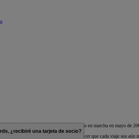
as
de las aerolíneas Emirates y flydubai, puesto en marcha en mayo de 20
s, ¿recibiré una tarjeta de socio?
das para complementar su estilo de vida y hacer que cada viaje sea aún 