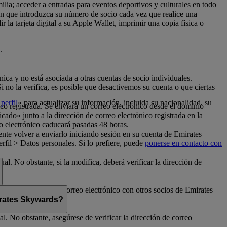
milia; acceder a entradas para eventos deportivos y culturales en todo
con que introduzca su número de socio cada vez que realice una
la tarjeta digital a su Apple Wallet, imprimir una copia física o
.
nica y no está asociada a otras cuentas de socio individuales.
no la verifica, es posible que desactivemos su cuenta o que ciertas
perfil
» para actualizar su información, incluida su nacionalidad, su
ico registrada. Se enviará un correo electrónico desde el dominio
cado» junto a la dirección de correo electrónico registrada en la
o electrónico caducará pasadas 48 horas.
nte volver a enviarlo iniciando sesión en su cuenta de Emirates
fil > Datos personales. Si lo prefiere, puede
ponerse en contacto con
al. No obstante, si la modifica, deberá verificar la dirección de
rte su dirección de correo electrónico con otros socios de Emirates
mirates Skywards?
l. No obstante, asegúrese de verificar la dirección de correo