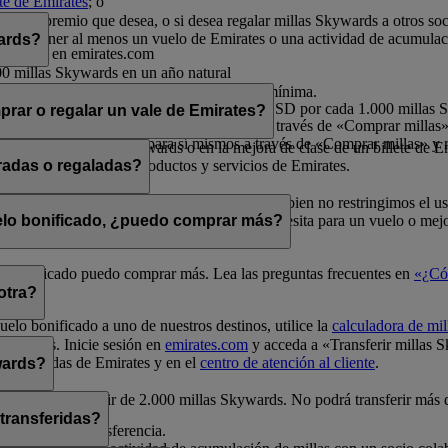
nte de Emirates
; o
rates.
por el premio que desea, o si desea regalar millas Skywards a otros so
a debe tener al menos un vuelo de Emirates o una actividad de acumulac
wards?
o sesión en emirates.com
00 millas Skywards en un año natural
millas Skywards en un año natural
ltiplos de 1.000, siendo 2.000 la cantidad mínima.
s por cada transacción, a un precio de 30 USD por cada 1.000 millas
rar o regalar un vale de Emirates?
 millas en un año natural para sí mismos a través de «Comprar millas» 
illas en un año natural para sí mismos a través de «Comprar millas» y r
e en vuelos Classic Rewards o en la mejora de clase de un billete de E
ivo para la compra de productos y servicios de Emirates.
radas o regaladas?
elos Classic Rewards y mejoras de clase. Si bien no restringimos el u
a de millas
para comprobar cuántas millas necesita para un vuelo o mejo
uelo bonificado, ¿puedo comprar más?
uelo bonificado puedo comprar más. Lea las preguntas frecuentes en
«¿Có
otra?
uelo bonificado a uno de nuestros destinos, utilice la
calculadora de mil
Skywards. Inicie sesión en
emirates.com
y acceda a «Transferir millas 
unas tiendas de Emirates y en el
centro de atención al cliente
.
wards?
0 y siempre a partir de 2.000 millas Skywards. No podrá transferir más
 transferidas?
a realizar la transferencia.