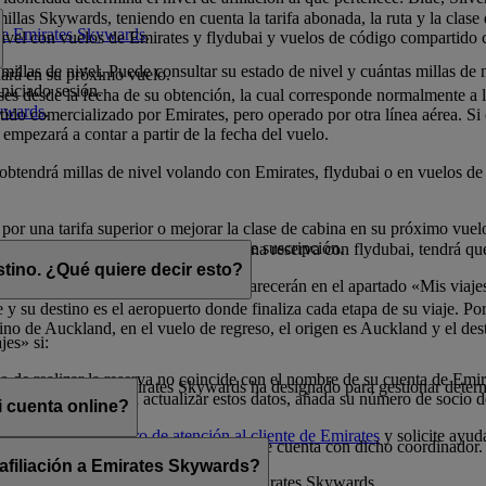
illas Skywards, teniendo en cuenta la tarifa abonada, la ruta y la clase
 de Emirates Skywards
.
 nivel con vuelos de Emirates y flydubai y vuelos de código compartido 
millas de nivel. Puede consultar su estado de nivel y cuántas millas de 
nará en su próximo vuelo.
niciado sesión.
eses desde la fecha de su obtención, la cual corresponde normalmente a
kywards
.
do comercializado por Emirates, pero operado por otra línea aérea. Si ob
 empezará a contar a partir de la fecha del vuelo.
o obtendrá millas de nivel volando con Emirates, flydubai o en vuelos 
 por una tarifa superior o mejorar la clase de cabina en su próximo vue
millas de nivel durante el período de suscripción.
elos con Emirates. Si dispone de una reserva con flydubai, tendrá que 
stino. ¿Qué quiere decir esto?
dos con millas Skywards) también aparecerán en el apartado «Mis viaje
 y su destino es el aeropuerto donde finaliza cada etapa de su viaje. Por
no de Auckland, en el vuelo de regreso, el origen es Auckland y el des
jes» si:
 de realizar la reserva no coincide con el nombre de su cuenta de Emi
 que un socio de Emirates Skywards ha designado para gestionar determ
o a la reserva. Para actualizar estos datos, añada su número de socio 
 cuenta online?
uras, llame a un
centro de atención al cliente de Emirates
y solicite ayud
 menos que comparta sus credenciales de cuenta con dicho coordinador.
 afiliación a Emirates Skywards?
cionada con la afiliación del socio a Emirates Skywards