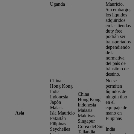
Uganda
Mauricio.
Sin embargo,
los líquidos
adquiridos
en las tiendas
duty free
podrán ser
transportados
dependiendo
de la
normativa
del país de
tránsito o de
destino.
China
No se
Hong Kong
permiten
India
líquidos de
China
Indonesia
ningún tipo
Hong Kong
Japón
en el
Indonesia
Malasia
equipaje de
Malasia
Asia
Isla Mauricio
mano en
Maldivas
Pakistán
Filipinas
Singapur
Filipinas
Corea del Sur
Seychelles
India
Tailandia