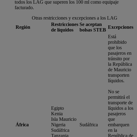
todos los LAG que superen los 100 ml como equipaje
facturado.
Otras restricciones y excepciones a los LAG
Restricciones
Se aceptan
Región
Excepciones
de líquidos
bolsas STEB
Está
prohibido
que los
pasajeros en
tránsito por
la República
de Mauricio
transporten
líquidos.
No se
permitirá el
transporte de
Egipto
líquidos a los
Kenia
pasajeros
Isla Mauricio
que
África
Nigeria
Sudáfrica
embarquen
Sudáfrica
en la
Tanzania
República de