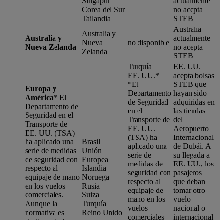
Singapur
actualmente
Corea del Sur
no acepta
Tailandia
STEB
Australia
Australia y
Australia y
actualmente
Nueva
no disponible
Nueva Zelanda
no acepta
Zelanda
STEB
Turquía
EE. UU.
EE. UU.*
acepta bolsas
*
El
STEB que
Europa y
Departamento
hayan sido
América
*
El
de Seguridad
adquiridas en
Departamento de
en el
las tiendas
Seguridad en el
Transporte de
del
Transporte de
EE. UU.
Aeropuerto
EE. UU. (TSA)
(TSA) ha
Internacional
ha aplicado una
Brasil
aplicado una
de Dubái. A
serie de medidas
Unión
serie de
su llegada a
de seguridad con
Europea
medidas de
EE. UU., los
respecto al
Islandia
seguridad con
pasajeros
equipaje de mano
Noruega
respecto al
que deban
en los vuelos
Rusia
equipaje de
tomar otro
comerciales.
Suiza
mano en los
vuelo
Aunque la
Turquía
vuelos
nacional o
normativa es
Reino Unido
comerciales.
internacional