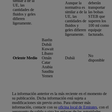
similar a de la
Aunque la
deberán
UE, las
normativa es
transportar
cantidades de
similar a de la
las bolsas
fluidos y geles
UE, las
STEB que
difieren
cantidades de
superen los
ligeramente.
fluidos y
100 ml como
geles difieren
equipaje
ligeramente.
facturado.
Baréin
Dubái
Kuwait
Líbano
No
Oriente Medio
Omán
Dubái
disponible
Catar
Arabia
Saudita
Yemen
La información anterior es la más reciente en el momento de
su publicación. Dicha información está sujeta a
modificaciones sin previo aviso. Para obtener más
información, contacte con su
oficina local de Emirates
, con el
aeropuerto de salida o siga los enlaces de las autoridades