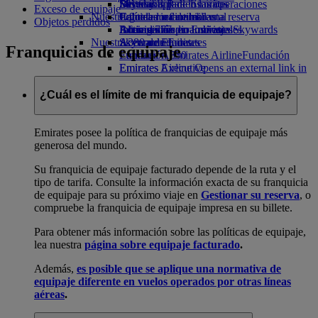
Bebidas
Diversión para los niños
Sostenibilidad en las operaciones
Skywards Rail
Móvil y app de Emirates
Exceso de equipaje
Nuestra flota
Juguetes infantiles
Política medioambiental
Calculadora de millas
Cancelar o cambiar una reserva
Objetos perdidos
Boeing 777
Actividades para niños
Informes medioambientales
Inicie sesión en Emirates Skywards
Alteraciones en los viajes
Nuestras comunidades
A380 de Emirates
Skywards+
Acerca de Emirates
Franquicias de equipaje
Emirates A350
Fundación Emirates Airline
Fundación
Emirates Executive
Emirates Airline Opens an external link in
Mapa de asientos
a new tab
Patrocinios
¿Cuál es el límite de mi franquicia de equipaje?
Emirates posee la política de franquicias de equipaje más
generosa del mundo.
Su franquicia de equipaje facturado depende de la ruta y el
tipo de tarifa. Consulte la información exacta de su franquicia
de equipaje para su próximo viaje en
Gestionar su reserva
, o
compruebe la franquicia de equipaje impresa en su billete.
Para obtener más información sobre las políticas de equipaje,
lea nuestra
página sobre equipaje facturado
.
Además,
es posible que se aplique una normativa de
equipaje diferente en vuelos operados por otras líneas
aéreas
.