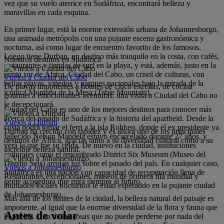
vez que su vuelo aterrice en Sudáfrica, encontrará belleza y
maravillas en cada esquina.
En primer lugar, está la enorme extensión urbana de Johannesburgo,
una animada metrópolis con una pujante escena gastronómica y
nocturna, así como lugar de encuentro favorito de los famosos.
Luego tiene Durban, un destino más tranquilo en la costa, con cafés,
Nuestros destinos en Sudáfrica
restaurantes y tiendas de surf en la playa, y está, además, justo en la
punta sur de África, Ciudad del Cabo, un crisol de culturas, con
Vuelos a Ciudad del Cabo
bellas playas, viñedos y parques nacionales bajo la mirada de la
De playas imponentes a hoteles de cinco estrellas, de cocina
icónica Montaña de la Mesa (Table Mountain).
gourmet a emocionantes aventuras: una visita a Ciudad del Cabo no
le decepcionará.
Ciudad del Cabo es uno de los mejores destinos para conocer más
acerca del pasado de Sudáfrica y la historia del apartheid. Desde la
Vuelos a Durban
costa podrá tomar el ferri a la isla Robben, donde el ex presidente ya
Durban ha crecido con rapidez y es ahora uno de los principales
fallecido Nelson Mandela estuvo encarcelado durante 27 años, y
destinos de África, gracias tanto a su diversidad cultural como a su
verá la que fue su celda. De nuevo en la ciudad, instituciones
increíble belleza natural.
culturales como el renombrado District Six Museum (Museo del
Distrito Seis) arrojan luz sobre el pasado del país. En cualquier caso,
Vuelos a Johannesburgo
Sudáfrica es una nación con capacidad de recuperación llena de
Restaurantes excepcionales, museos de primera fila mundial y
gente acogedora que mira siempre al futuro.
animados locales nocturnos le están esperando en la pujante ciudad
de Johannesburgo.
Más allá de los límites de la ciudad, la belleza natural del paisaje es
imponente, al igual que la enorme diversidad de la flora y fauna que
Antes de volar
lo puebla. Una de las cosas que no puede perderse por nada del