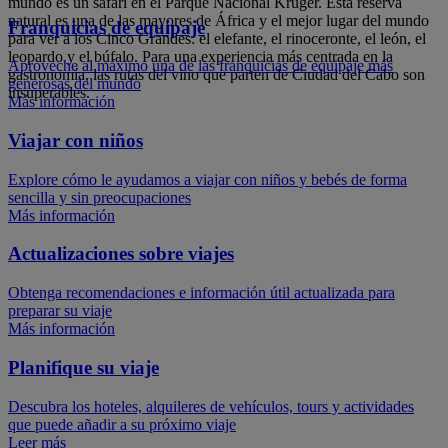
mundo es un safari en el Parque Nacional Kruger. Esta reserva
natural es una de las mayores de África y el mejor lugar del mundo
Franquicias de equipaje
para ver a los Cinco Grandes: el elefante, el rinoceronte, el león, el
leopardo y el búfalo. Para una experiencia más centrada en la
Aproveche al máximo una de las franquicias de equipaje más
gastronomía, las rutas del vino que parten de Ciudad del Cabo son
generosas del mundo
insuperables.
Más información
Viajar con niños
Explore cómo le ayudamos a viajar con niños y bebés de forma
sencilla y sin preocupaciones
Más información
Actualizaciones sobre viajes
Obtenga recomendaciones e información útil actualizada para
preparar su viaje
Más información
Planifique su viaje
Descubra los hoteles, alquileres de vehículos, tours y actividades
que puede añadir a su próximo viaje
Leer más