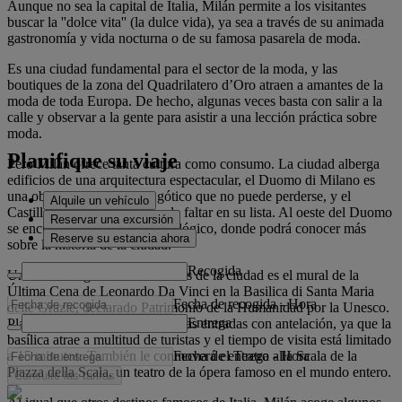
Aunque no sea la capital de Italia, Milán permite a los visitantes
buscar la ''dolce vita'' (la dulce vida), ya sea a través de su animada
gastronomía y vida nocturna o de su famosa pasarela de moda.
Es una ciudad fundamental para el sector de la moda, y las
boutiques de la zona del Quadrilatero d’Oro atraen a amantes de la
moda de toda Europa. De hecho, algunas veces basta con salir a la
calle y observar a la gente para asistir a una lección práctica sobre
moda.
Planifique su viaje
Pero Milán ofrece tanta cultura como consumo. La ciudad alberga
edificios de una arquitectura espectacular, el Duomo di Milano es
una obra maestra de estilo gótico que no puede perderse, y el
Alquile un vehículo
Castillo Sforza tampoco puede faltar en su lista. Al oeste del Duomo
Reservar una excursión
se encuentra el Museo Arqueológico, donde podrá conocer más
Reserve su estancia ahora
sobre la historia de la ciudad.
Recogida
Uno de los lugares más visitados de la ciudad es el mural de la
Última Cena de Leonardo Da Vinci en la Basilica di Santa Maria
Fecha de recogida
-
Hora
delle Grazie, declarado Patrimonio de la Humanidad por la Unesco.
Entrega
Planifique la visita comprando las entradas con antelación, ya que la
basílica atrae a multitud de turistas y el tiempo de visita está limitado
Fecha de entrega
-
Hora
a 15 minutos. También le conmoverá el Teatro alla Scala de la
Piazza della Scala, un teatro de la ópera famoso en el mundo entero.
Consulte las tarifas