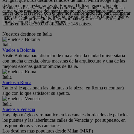
Al igual que otros destinos famosos de Italia, Milán acoge algunos
de los mejores restaurantes de Europa. Utilizan especialmente la
Realice su reserva en emirates.com para ganar millas Skywards a
carne y los productos del mar (aunque los vegetarianos cada vez
través de CarTrawler, con el que nos hemos asociado para comparar
tienen más opciones). No debería irse sin probar los famosos platos
más de 1.700 proveedores internacionales y ofrecerle las mejores
locales, como el risotto y la ternera.
tarifas en más de 50.000 oficinas de 145 países.
Nuestros destinos en Italia
Italia
Vuelos a Bolonia
Visite Bolonia para disfrutar de una ajetreada ciudad universitaria
con mucha energía, obras maestras de la arquitectura y una de las
mejores escenas gastronómicas de Italia.
Italia
Vuelos a Roma
Tanto si le apasionan las pinturas o la pizza, en Roma encontrará
algo con lo que satisfacer su apetito.
Italia
Vuelos a Venecia
Hay algo mágico y romántico en los canales bordeados de palacios,
los puentes y las laberínticas calles de Venecia y, por supuesto, en
los gondoleros y sus canciones.
Los destinos más populares desde Milán (MXP)