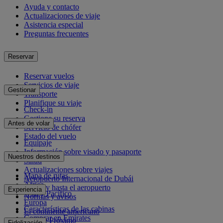
Ayuda y contacto
Actualizaciones de viaje
Asistencia especial
Preguntas frecuentes
Reservar
Reservar vuelos
Servicios de viaje
Gestionar
Transporte
Planifique su viaje
Check-in
Gestione su reserva
Antes de volar
Servicio de chófer
Estado del vuelo
Equipaje
Información sobre visado y pasaporte
Nuestros destinos
Salud
Actualizaciones sobre viajes
Mapa de rutas
Aeropuerto Internacional de Dubái
África
Desde y hasta el aeropuerto
Experiencia
Asia y Pacífico
Normas y avisos
Europa
Características de las cabinas
El continente americano
Comprar en Emirates
Oriente Próximo
Fidelización