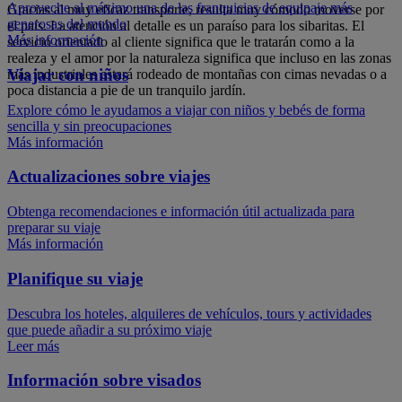
Aproveche al máximo una de las franquicias de equipaje más
Gracias al muy eficaz transporte, resulta muy cómodo moverse por
generosas del mundo
el país. La atención al detalle es un paraíso para los sibaritas. El
Más información
servicio orientado al cliente significa que le tratarán como a la
realeza y el amor por la naturaleza significa que incluso en las zonas
Viajar con niños
más industriales estará rodeado de montañas con cimas nevadas o a
poca distancia a pie de un tranquilo jardín.
Explore cómo le ayudamos a viajar con niños y bebés de forma
sencilla y sin preocupaciones
Más información
Actualizaciones sobre viajes
Obtenga recomendaciones e información útil actualizada para
preparar su viaje
Más información
Planifique su viaje
Descubra los hoteles, alquileres de vehículos, tours y actividades
que puede añadir a su próximo viaje
Leer más
Información sobre visados