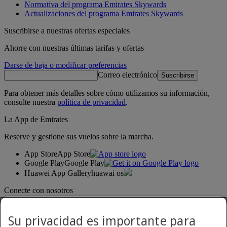
Normativa del programa Emirates Skywards
Actualizaciones del programa Emirates Skywards
Suscribirse a nuestras ofertas especiales
Ahorre con nuestras últimas tarifas y ofertas
Darse de baja o modificar preferencias
Correo electrónico
Suscribirse
Para obtener más detalles sobre cómo utilizamos su información,
consulte nuestra
política de privacidad
.
La App de Emirates
Reserve y gestione sus vuelos sobre la marcha.
App Store
App Store
Google Play
Google Play
Huawei App Gallery
huawai os
Conecte con nosotros
Comparta su experiencia Emirates.
Su privacidad es importante para