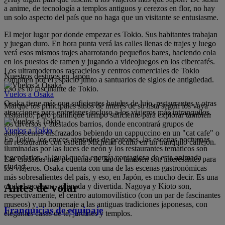
a anime, de tecnología a templos antiguos y cerezos en flor, no hay
un solo aspecto del país que no haga que un visitante se entusiasme.
El mejor lugar por donde empezar es Tokio. Sus habitantes trabajan
y juegan duro. En hora punta verá las calles llenas de trajes y luego
verá esos mismos trajes abarrotando pequeños bares, haciendo cola
en los puestos de ramen y jugando a videojuegos en los cibercafés.
Los ultramodernos rascacielos y centros comerciales de Tokio
Nuestros destinos en Japón
compiten por el espacio junto a santuarios de siglos de antigüedad.
Eso es lo fascinante de Tokio.
Vuelos a Osaka
Osaka tiene más que suficientes hoteles de lujo, restaurantes y otras
Marque los principales sitios de interés de su lista según los vaya
atracciones para entretener incluso a los viajeros más intranquilos.
visitando, pero planifique tiempo suficiente para explorar también
los diversos y atestados barrios, donde encontrará grupos de
Vuelos a Tokio
adolescentes disfrazados bebiendo un cappuccino en un "cat cafe" o
En Tokio, los cruces atestados de peatones, las escenas nocturnas
un restaurante con estrella Michelin oculto en un tranquilo callejón.
iluminadas por las luces de neón y los restaurantes temáticos son
legendarios, al igual que la energía contagiosa de esta animada
Las ciudades más pequeñas de Japón también son interesantes para
ciudad.
los viajeros. Osaka cuenta con una de las escenas gastronómicas
más sobresalientes del país, y eso, en Japón, es mucho decir. Es una
Antes de volar
ciudad moderna, animada y divertida. Nagoya y Kioto son,
respectivamente, el centro automovilístico (con un par de fascinantes
museos) y un homenaje a las antiguas tradiciones japonesas, con
Franquicias de equipaje
elegantes casas de té, jardines y templos.