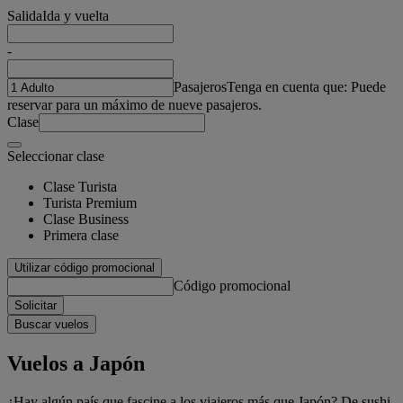
Salida
Ida y vuelta
-
Pasajeros
Tenga en cuenta que: Puede
reservar para un máximo de nueve pasajeros.
Clase
Seleccionar clase
Clase Turista
Turista Premium
Clase Business
Primera clase
Utilizar código promocional
Código promocional
Solicitar
Buscar vuelos
Vuelos a Japón
¿Hay algún país que fascine a los viajeros más que Japón? De sushi