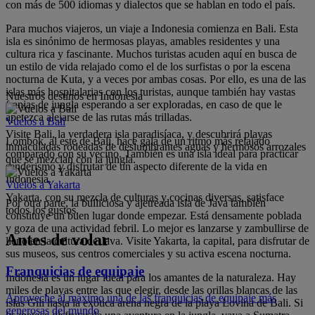
con más de 500 idiomas y dialectos que se hablan en todo el país.
Para muchos viajeros, un viaje a Indonesia comienza en Bali. Esta
isla es sinónimo de hermosas playas, amables residentes y una
cultura rica y fascinante. Muchos turistas acuden aquí en busca de
un estilo de vida relajado como el de los surfistas o por la escena
nocturna de Kuta, y a veces por ambas cosas. Por ello, es una de las
islas más hospitalarias con los turistas, aunque también hay vastas
Nuestros destinos en Indonesia
franjas de jungla esperando a ser exploradas, en caso de que le
apetezca alejarse de las rutas más trilladas.
Vuelos a Bali
Visite Bali, la verdadera isla paradisíaca, y descubrirá playas
Lombok, al este de Bali, hace gala de un ritmo más relajado
inmaculadas rodeadas de deslumbrantes aguas y hermosos arrozales
comparado con su vecino. También es una isla ideal para practicar
que se mezclan con la jungla.
senderismo y disfrutar de un aspecto diferente de la vida en
Indonesia.
Vuelos a Yakarta
Yakarta, con su mezcla de culturas y cocinas diversas, satisface
Por otra parte, la bulliciosa y ajetreada isla de Java también
todos los gustos.
constituye un buen lugar donde empezar. Está densamente poblada
y goza de una actividad febril. Lo mejor es lanzarse y zambullirse de
Antes de volar
lleno en la cultura de Java. Visite Yakarta, la capital, para disfrutar de
sus museos, sus centros comerciales y su activa escena nocturna.
Franquicias de equipaje
Indonesia es un lugar ideal para los amantes de la naturaleza. Hay
miles de playas entre las que elegir, desde las orillas blancas de las
Aproveche al máximo una de las franquicias de equipaje más
islas Gili hasta la exótica arena negra de la playa Lovina de Bali. Si
generosas del mundo