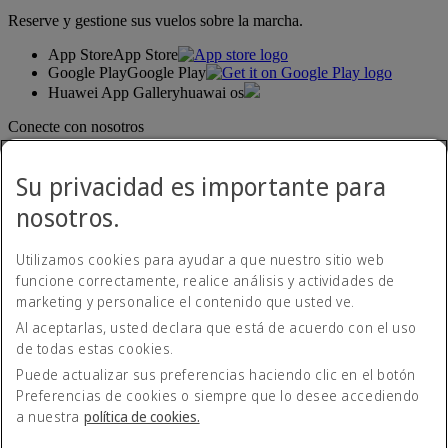
Reserve y gestione sus vuelos sobre la marcha.
App Store
App Store
Google Play
Google Play
Huawei App Gallery
huawai os
Conecte con nosotros
Comparta su experiencia Emirates.
Su privacidad es importante para
nosotros.
Utilizamos cookies para ayudar a que nuestro sitio web
funcione correctamente, realice análisis y actividades de
marketing y personalice el contenido que usted ve.
Al aceptarlas, usted declara que está de acuerdo con el uso
Declaración de accesibilidad
de todas estas cookies.
Contacte con nosotros
Política de privacidad
Puede actualizar sus preferencias haciendo clic en el botón
Condiciones generales
Preferencias de cookies o siempre que lo desee accediendo
Política de cookies
a nuestra
política de cookies.
Ciberseguridad
Declaración de transparencia de la Ley sobre la Esclavitud