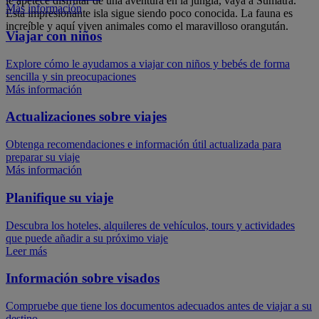
le apetece disfrutar de una aventura en la jungla, vaya a Sumatra.
Más información
Esta impresionante isla sigue siendo poco conocida. La fauna es
increíble y aquí viven animales como el maravilloso orangután.
Viajar con niños
Explore cómo le ayudamos a viajar con niños y bebés de forma
sencilla y sin preocupaciones
Más información
Actualizaciones sobre viajes
Obtenga recomendaciones e información útil actualizada para
preparar su viaje
Más información
Planifique su viaje
Descubra los hoteles, alquileres de vehículos, tours y actividades
que puede añadir a su próximo viaje
Leer más
Información sobre visados
Compruebe que tiene los documentos adecuados antes de viajar a su
destino