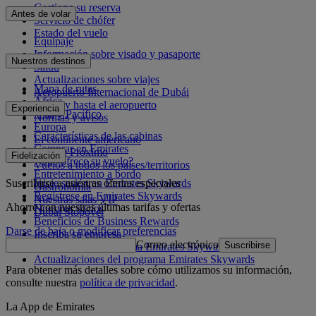
Gestione su reserva
Antes de volar
Servicio de chófer
Estado del vuelo
Equipaje
Información sobre visado y pasaporte
Nuestros destinos
Salud
Actualizaciones sobre viajes
Mapa de rutas
Aeropuerto Internacional de Dubái
África
Desde y hasta el aeropuerto
Experiencia
Asia y Pacífico
Normas y avisos
Europa
Características de las cabinas
El continente americano
Comprar en Emirates
Oriente Próximo
Fidelización
¿Qué ofrece su vuelo?
Vuelos a todos los países/territorios
Entretenimiento a bordo
Suscribirse a nuestras ofertas especiales
Inicie sesión en Emirates Skywards
Gastronomía
Regístrese en Emirates Skywards
Nuestras salas VIP
Ahorre con nuestras últimas tarifas y ofertas
Nuestros socios
Dubai Stopover
Beneficios de Business Rewards
Darse de baja o modificar preferencias
Inscriba su empresa
Correo electrónico
Suscribirse
Normativa del programa Emirates Skywards
Actualizaciones del programa Emirates Skywards
Para obtener más detalles sobre cómo utilizamos su información,
consulte nuestra
política de privacidad
.
La App de Emirates