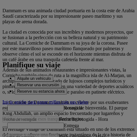
Dammam es una animada ciudad portuaria en la costa este de Arabia
Saudí caracterizada por su impresionante paseo marítimo y sus
playas de arena dorada.
La ciudad es conocida por sus increíbles y modernos proyectos, que
se fusionan a la perfección con su belleza natural y su patrimonio
cultural. La Corniche de Dammam es su joya de la corona. Pasee
por este maravilloso paseo marítimo flanqueado por palmeras y
observe cómo el sol se esconde en el horizonte mientras disfruta de
un café árabe en una tranquila cafetería frente al mar.
Planifique su viaje
Además de sus animados restaurantes e impresionantes vistas, la
Corniche también sirve de ruta a la magnífica isla de Al-Marjan, un
Alquile un vehículo
archipiélago artificial salpicado de lujosos complejos turísticos y
Reservar una excursión
pintorescas playas. Sumérjase en una variedad de deportes acuáticos
Reserve su estancia ahora
o, si lo prefiere, visite este apacible paraíso en patinete eléctrico.
Inicie sesión para ganar millas con sus viajes
La Corniche de Dammam también es célebre por sus exuberantes
Recogida
espacios verdes, que actúan como oasis de bienvenida. El parque
King Abdullah, un amplio espacio frecuentado por lugareños y
turistas, es uno de esos tranquilos refugios.
Fecha de recogida
-
Hora
Entrega
El Heritage Village de Dammam está situado en uno de los extremos
del parque y ofrece una fascinante instantánea de la rica historia de
Fecha de entrega
-
Hora