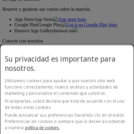
Reserve y gestione sus vuelos sobre la marcha.
App Store
App Store
Google Play
Google Play
Huawei App Gallery
huawai os
Conecte con nosotros
Comparta su experiencia Emirates.
Su privacidad es importante para
nosotros.
Utilizamos cookies para ayudar a que nuestro sitio web
funcione correctamente, realice análisis y actividades de
marketing y personalice el contenido que usted ve.
Al aceptarlas, usted declara que está de acuerdo con el uso
Declaración de accesibilidad
de todas estas cookies.
Contacte con nosotros
Política de privacidad
Puede actualizar sus preferencias haciendo clic en el botón
Condiciones generales
Preferencias de cookies o siempre que lo desee accediendo
Política de cookies
a nuestra
política de cookies.
Ciberseguridad