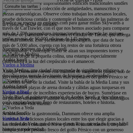
la región. Pasee entre impresionantes edificios tradicionales saudíes
Consulte las tarifas
y descubra una vasta colección de antigüedades, manuscritos y
piezas arqueológicas. Observe cómo trabajan los artesanos locales,
pruebe deliciosa comida y contemple el balanceo de las palmeras de
Realice su reserva en emirates.com para ganar millas Skywards a
la Corniche desde su mirador.
través de CarTrawler, con el que nos hemos asociado para comparar
más de 1.700 proveedores internacionales y ofrecerle las mejores
Al norte de Dammam se encuentra el Castillo de Tarout, que alberga
tarifas en más de 50.000 oficinas de 145 países.
aún más historia. Este yacimiento arqueológico, que data de hace
más de 5.000 años, cuenta con los restos de una fortaleza otrora
Nuestros destinos en Arabia Saudí
inexpugnable. Contemple cómo se alzan sus imponentes torres y
murallas desde la pequeña colina, una estampa especialmente
Arabia Saudí
cautivadora a la luz del crepúsculo o el amanecer.
Vuelos a Medina
Visite Medina, una ciudad impregnada de significado religioso, y
Aunque Dammam cuenta con multitud de magníficas playas, uno de
descubra una mezcla fascinante de historia y modernidad.
los complejos turísticos costeros más populares del golfo Pérsico se
encuentra al sur de la ciudad. Visite la bahía de la Media Luna y sus
Arabia Saudí
interminables playas de arena dorada y cálidas aguas turquesas en
Vuelos a Riad
las que disfrutar de increíbles experiencias de buceo. Sumérjase en
Visite Riad, el palpitante corazón de Arabia Saudí, y descubra un
un paraíso submarino y admire sus arrecifes de coral, sus naufragios
oasis resplandeciente lleno de restaurantes, hoteles e historia.
y su colorida vida marina.
Arabia Saudí
Si hablamos de la gastronomía, Dammam ofrece una amplia
Vuelos a Yeda
variedad de deliciosos platos locales entre los que elegir gracias a
La ciudad de Yeda, que domina el mar Rojo, mezcla de forma hábil
sus ricas raíces culturales. No se pierda el samak mashwi, un plato
historia y modernidad.
compuesto por pescado fresco del golfo Pérsico con un generoso