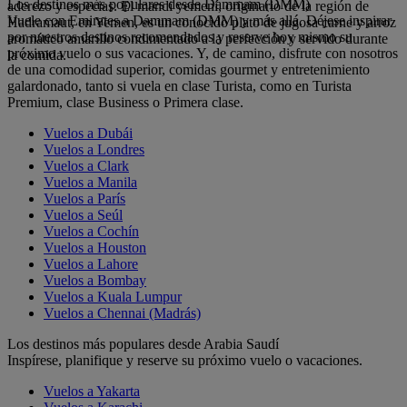
Los destinos más populares desde Dammam (DMM)
aderezo y especias. El mandi yemení, originario de la región de
Vuele con Emirates a Dammam (DMM) y más allá. Déjese inspirar
Hadramaut, en Yemen, es un conocido plato de jugosa carne y arroz
por nuestros destinos recomendados y reserve hoy mismo su
aromático amarillo condimentado a la perfección y servido durante
próximo vuelo o sus vacaciones. Y, de camino, disfrute con nosotros
la comida.
de una comodidad superior, comidas gourmet y entretenimiento
galardonado, tanto si vuela en clase Turista, como en Turista
Premium, clase Business o Primera clase.
Vuelos a Dubái
Vuelos a Londres
Vuelos a Clark
Vuelos a Manila
Vuelos a París
Vuelos a Seúl
Vuelos a Cochín
Vuelos a Houston
Vuelos a Lahore
Vuelos a Bombay
Vuelos a Kuala Lumpur
Vuelos a Chennai (Madrás)
Los destinos más populares desde Arabia Saudí
Inspírese, planifique y reserve su próximo vuelo o vacaciones.
Vuelos a Yakarta