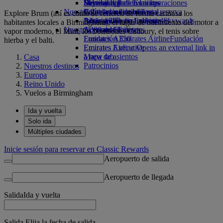
Bebidas
Diversión para los niños
Sostenibilidad en las operaciones
Skywards Rail
Móvil y app de Emirates
Nuestra flota
Juguetes infantiles
Política medioambiental
Calculadora de millas
Cancelar o cambiar una reserva
Explore Brum (así es como se refieren de forma cariñosa los
Boeing 777
Actividades para niños
Informes medioambientales
Inicie sesión en Emirates Skywards
Alteraciones en los viajes
habitantes locales a Birmingham), el lugar de nacimiento del motor a
Nuestras comunidades
A380 de Emirates
Skywards+
Acerca de Emirates
vapor moderno, el Mini, los bombones Cadbury, el tenis sobre
Emirates A350
Fundación Emirates Airline
Fundación
hierba y el balti.
Emirates Executive
Emirates Airline Opens an external link in
Mapa de asientos
a new tab
Casa
Patrocinios
Nuestros destinos
Europa
Reino Unido
Vuelos a Birmingham
Ida y vuelta
Solo ida
Múltiples ciudades
Inicie sesión para reservar en Classic Rewards
Aeropuerto de salida
Aeropuerto de llegada
Salida
Ida y vuelta
Salida Elija la fecha de salida