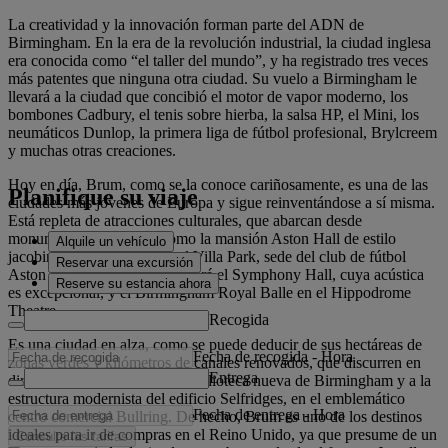
La creatividad y la innovación forman parte del ADN de
Birmingham. En la era de la revolución industrial, la ciudad inglesa
era conocida como “el taller del mundo”, y ha registrado tres veces
más patentes que ninguna otra ciudad. Su vuelo a Birmingham le
llevará a la ciudad que concibió el motor de vapor moderno, los
bombones Cadbury, el tenis sobre hierba, la salsa HP, el Mini, los
neumáticos Dunlop, la primera liga de fútbol profesional, Brylcreem
y muchas otras creaciones.
Hoy en día, Brum, como se la conoce cariñosamente, es una de las
Planifique su viaje
ciudades más jóvenes de Europa y sigue reinventándose a sí misma.
Está repleta de atracciones culturales, que abarcan desde
monumentos históricos, como la mansión Aston Hall de estilo
Alquile un vehículo
jacobino de Grado I, hasta el Villa Park, sede del club de fútbol
Reservar una excursión
Aston Villa. También encontrará el Symphony Hall, cuya acústica
Reserve su estancia ahora
es excepcional, y el Birmingham Royal Balle en el Hippodrome
Theatre.
Recogida
Es una ciudad en alza, como se puede deducir de sus hectáreas de
Fecha de recogida
-
Hora
zonas verdes y kilómetros de canales renovados, que discurren en
Entrega
dirección a la impresionante biblioteca nueva de Birmingham y a la
estructura modernista del edificio Selfridges, en el emblemático
Fecha de entrega
-
Hora
centro comercial Bullring. De hecho, Brum es uno de los destinos
ideales para ir de compras en el Reino Unido, ya que presume de un
Consulte las tarifas