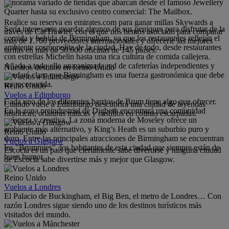
panorama variado de tiendas que abarcan desde el famoso Jewellery
Quarter hasta su exclusivo centro comercial: The Mailbox.
Realice su reserva en emirates.com para ganar millas Skywards a
Sería interesante guardar algunos de sus peniques para disfrutar de la
través de CarTrawler, con el que nos hemos asociado para comparar
comida y bebida de Birmingham, ya que los restaurantes reflejan el
más de 1.700 proveedores internacionales y ofrecerle las mejores
ambiente cosmopolita de la ciudad. Hay de todo, desde restaurantes
tarifas en más de 50.000 oficinas de 145 países.
con estrellas Michelin hasta una rica cultura de comida callejera.
Añada a todo ello una animada red de cafeterías independientes y
Nuestros destinos en Reino Unido
quedará claro que Birmingham es una fuerza gastronómica que debe
ser reconocida.
Reino Unido
Vuelos a Edimburgo
Cada uno de los diferentes barrios de Brum tiene algo que ofrecer.
Cuando vuele a Edimburgo descubrirá una ciudad de leyendas
En la zona preindustrial de Digbeth encontrará una comunidad
históricas, criaturas míticas y castillos en colinas escarpadas.
próspera y creativa. La zona moderna de Moseley ofrece un
ambiente más alternativo, y King’s Heath es un suburbio puro y
Reino Unido
duro. Entre las principales atracciones de Birmingham se encuentran
Vuelos a Glasgow
los "Brummies", los habitantes de esta ciudad que siempre están de
Escocia es un país que ciertamente sabe divertirse y ninguna ciudad
buen humor.
de Escocia sabe divertirse más y mejor que Glasgow.
Reino Unido
Vuelos a Londres
El Palacio de Buckingham, el Big Ben, el metro de Londres… Con
razón Londres sigue siendo uno de los destinos turísticos más
visitados del mundo.