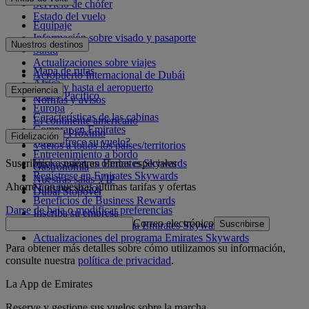
Servicio de chófer
Estado del vuelo
Equipaje
Información sobre visado y pasaporte
Nuestros destinos
Salud
Actualizaciones sobre viajes
Mapa de rutas
Aeropuerto Internacional de Dubái
África
Desde y hasta el aeropuerto
Experiencia
Asia y Pacífico
Normas y avisos
Europa
Características de las cabinas
El continente americano
Comprar en Emirates
Oriente Próximo
Fidelización
¿Qué ofrece su vuelo?
Vuelos a todos los países/territorios
Entretenimiento a bordo
Suscribirse a nuestras ofertas especiales
Inicie sesión en Emirates Skywards
Gastronomía
Regístrese en Emirates Skywards
Nuestras salas VIP
Ahorre con nuestras últimas tarifas y ofertas
Nuestros socios
Dubai Stopover
Beneficios de Business Rewards
Darse de baja o modificar preferencias
Inscriba su empresa
Correo electrónico
Suscribirse
Normativa del programa Emirates Skywards
Actualizaciones del programa Emirates Skywards
Para obtener más detalles sobre cómo utilizamos su información,
consulte nuestra
política de privacidad
.
La App de Emirates
Reserve y gestione sus vuelos sobre la marcha.