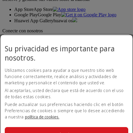
App Store
App Store
Google Play
Google Play
Huawei App Gallery
huawai os
Conecte con nosotros
Comparta su experiencia Emirates.
Su privacidad es importante para
nosotros.
Utilizamos cookies para ayudar a que nuestro sitio web
funcione correctamente, realice análisis y actividades de
marketing y personalice el contenido que usted ve.
Al aceptarlas, usted declara que está de acuerdo con el uso
Declaración de accesibilidad
de todas estas cookies.
Contacte con nosotros
Política de privacidad
Puede actualizar sus preferencias haciendo clic en el botón
Condiciones generales
Preferencias de cookies o siempre que lo desee accediendo
Política de cookies
a nuestra
política de cookies.
Ciberseguridad
Declaración de transparencia de la Ley sobre la Esclavitud
Moderna