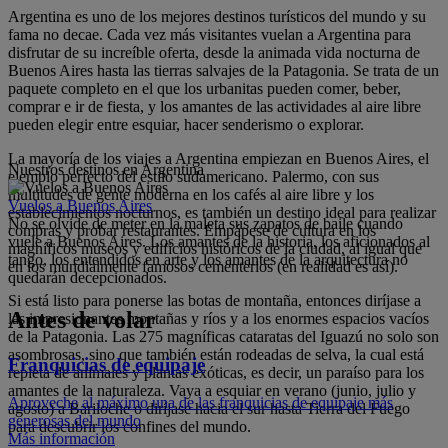
Argentina es uno de los mejores destinos turísticos del mundo y su
fama no decae. Cada vez más visitantes vuelan a Argentina para
disfrutar de su increíble oferta, desde la animada vida nocturna de
Buenos Aires hasta las tierras salvajes de la Patagonia. Se trata de un
paquete completo en el que los urbanitas pueden comer, beber,
comprar e ir de fiesta, y los amantes de las actividades al aire libre
pueden elegir entre esquiar, hacer senderismo o explorar.
La mayoría de los viajes a Argentina empiezan en Buenos Aires, el
Nuestros destinos en Argentina
ejemplo perfecto del estilo sudamericano. Palermo, con sus
multitudes de gente moderna en los cafés al aire libre y los
Vuelos a Buenos Aires
establecimientos nocturnos, es también un destino ideal para realizar
No se olvide de meter en la maleta sus zapatos de baile cuando
compras y probar restaurantes. Empápese de cultura en los
vuele a Buenos Aires. Los amantes de la historia, los aficionados al
magníficos museos y edificios históricos de la ciudad, al igual que
tango, los entendidos en arte y los amantes de la arquitectura no
en los mundialmente famosos cementerios (en realidad es así).
quedarán decepcionados.
Si está listo para ponerse las botas de montaña, entonces diríjase a
Antes de volar
las impresionantes montañas y ríos y a los enormes espacios vacíos
de la Patagonia. Las 275 magníficas cataratas del Iguazú no solo son
asombrosas, sino que también están rodeadas de selva, la cual está
Franquicias de equipaje
repleta de animales y plantas exóticas, es decir, un paraíso para los
amantes de la naturaleza. Vaya a esquiar en verano (junio, julio y
Aproveche al máximo una de las franquicias de equipaje más
agosto) a Bariloche o diríjase hacia el sur hasta Tierra del Fuego
generosas del mundo
para descubrir los confines del mundo.
Más información