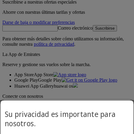
Suscribirse a nuestras ofertas especiales
Ahorre con nuestras últimas tarifas y ofertas
Darse de baja o modificar preferencias
Correo electrónico
Suscribirse
Para obtener más detalles sobre cómo utilizamos su información,
consulte nuestra
política de privacidad
.
La App de Emirates
Reserve y gestione sus vuelos sobre la marcha.
App Store
App Store
Google Play
Google Play
Huawei App Gallery
huawai os
Conecte con nosotros
Comparta su experiencia Emirates.
Su privacidad es importante para
nosotros.