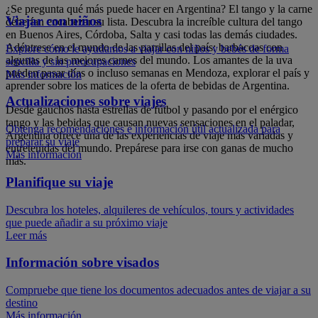
¿Se pregunta qué más puede hacer en Argentina? El tango y la carne
Viajar con niños
deberían encabezar su lista. Descubra la increíble cultura del tango
en Buenos Aires, Córdoba, Salta y casi todas las demás ciudades.
Adéntrese en el mundo de las parrillas del país: barbacoas con
Explore cómo le ayudamos a viajar con niños y bebés de forma
algunas de las mejores carnes del mundo. Los amantes de la uva
sencilla y sin preocupaciones
pueden pasar días o incluso semanas en Mendoza, explorar el país y
Más información
aprender sobre los matices de la oferta de bebidas de Argentina.
Actualizaciones sobre viajes
Desde gauchos hasta estrellas de fútbol y pasando por el enérgico
tango y las bebidas que causan nuevas sensaciones en el paladar,
Obtenga recomendaciones e información útil actualizada para
Argentina ofrece una de las experiencias de viaje más variadas y
preparar su viaje
entretenidas del mundo. Prepárese para irse con ganas de mucho
Más información
más.
Planifique su viaje
Descubra los hoteles, alquileres de vehículos, tours y actividades
que puede añadir a su próximo viaje
Leer más
Información sobre visados
Compruebe que tiene los documentos adecuados antes de viajar a su
destino
Más información