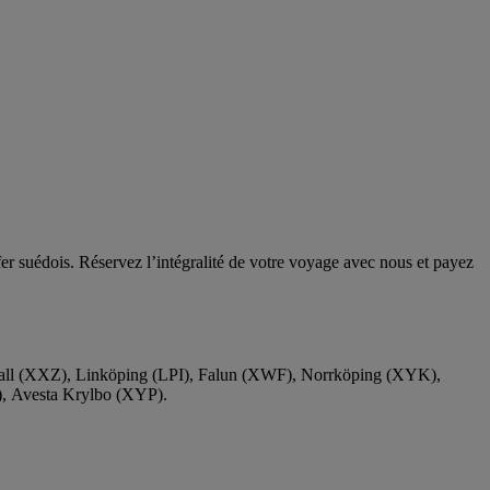
r suédois. Réservez l’intégralité de votre voyage avec nous et payez
svall (XXZ), Linköping (LPI), Falun (XWF), Norrköping (XYK),
, Avesta Krylbo (XYP).