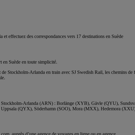
a et effectuez des correspondances vers 17 destinations en Suède
t en Suède en toute simplicité.
t de Stockholm-Arlanda en train avec SJ Swedish Rail, les chemins de fe
le.
ort de Stockholm-Arlanda (ARN) : Borlänge (XYB), Gävle (QYU), Sund
), Uppsala (QYX), Söderhamn (SOO), Mora (MXX), Hedemora (XXU)
es.com, auprès d’une agence de voyages en ligne ou en agence.