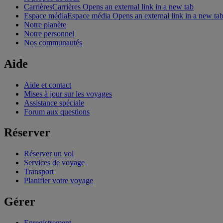
Carrières
Carrières Opens an external link in a new tab
Espace média
Espace média Opens an external link in a new ta
Notre planète
Notre personnel
Nos communautés
Aide
Aide et contact
Mises à jour sur les voyages
Assistance spéciale
Forum aux questions
Réserver
Réserver un vol
Services de voyage
Transport
Planifier votre voyage
Gérer
Enregistrement