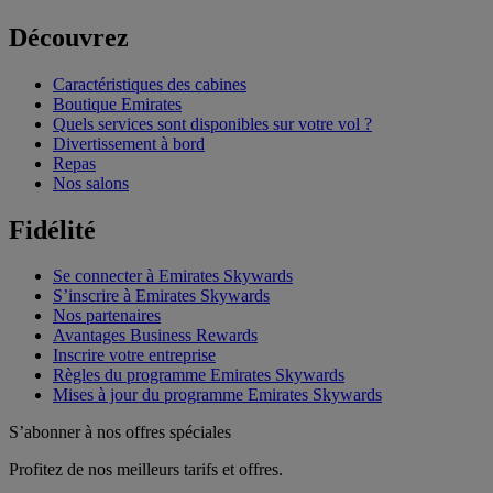
Découvrez
Caractéristiques des cabines
Boutique Emirates
Quels services sont disponibles sur votre vol ?
Divertissement à bord
Repas
Nos salons
Fidélité
Se connecter à Emirates Skywards
S’inscrire à Emirates Skywards
Nos partenaires
Avantages Business Rewards
Inscrire votre entreprise
Règles du programme Emirates Skywards
Mises à jour du programme Emirates Skywards
S’abonner à nos offres spéciales
Profitez de nos meilleurs tarifs et offres.