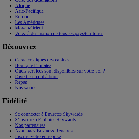
Afrique
Asie-Pacifique
Europe
Les Amériques
Moyen-Orient
Volez à destination de tous les pays/territoires
Découvrez
Caractéristiques des cabines
Boutique Emirates
Quels services sont disponibles sur votre vol ?
Divertissement à bord
Repas
Nos salons
Fidélité
Se connecter à Emirates Skywards
S’inscrire à Emirates Skywards
Nos partenaires
Avantages Business Rewards
Inscrire votre entreprise