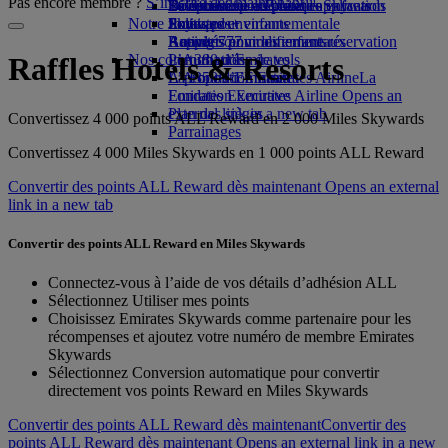
Pas encore membre ?
S’inscrire dès maintenant
Boissons
Divertissements pour les enfants
La durabilité en pratique
Se connecter à Emirates Skywards
Téléphone portable et l'application
Notre flotte
Jouets pour enfants
Politique environnementale
Skywards+
Emirates
Boeing 777
Activités pour les enfants
Rapports environnementaux
Annuler ou modifier une réservation
Nos communautés
L’A380 d’Emirates
Perturbations de vols
Raffles Hotels & Resorts
L’A350 d’Emirates
La Fondation Emirates Airline
À propos d’Emirates
La
Emirates Executive
Fondation Emirates Airline Opens an
Plan des sièges
external link in a new tab
Convertissez 4 000 points ALL Reward en 2 000 Miles Skywards
Parrainages
Convertissez 4 000 Miles Skywards en 1 000 points ALL Reward
Convertir des points ALL Reward dès maintenant Opens an external
link in a new tab
Convertir des points ALL Reward en Miles Skywards
Connectez-vous à l’aide de vos détails d’adhésion ALL
Sélectionnez Utiliser mes points
Choisissez Emirates Skywards comme partenaire pour les
récompenses et ajoutez votre numéro de membre Emirates
Skywards
Sélectionnez Conversion automatique pour convertir
directement vos points Reward en Miles Skywards
Convertir des points ALL Reward dès maintenant
Convertir des
points ALL Reward dès maintenant Opens an external link in a new