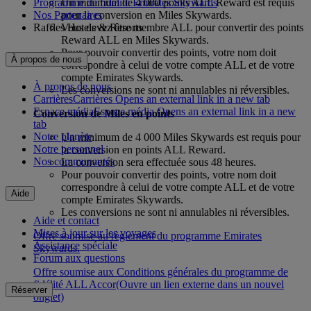
Programme de fidélité Emirates Skywards
Un minimum de 4 000 points ALL Reward est requis
Nos Partenaires
pour la conversion en Miles Skywards.
Raffles Hotels & Resorts
Vous devez être membre ALL pour convertir des points
Reward ALL en Miles Skywards.
Pour pouvoir convertir des points, votre nom doit
À propos de nous
correspondre à celui de votre compte ALL et de votre
compte Emirates Skywards.
À propos de nous
Les conversions ne sont ni annulables ni réversibles.
Carrières
Carrières Opens an external link in a new tab
Espace média
Espace média Opens an external link in a new
Conversion de Miles en points
tab
Notre planète
Un minimum de 4 000 Miles Skywards est requis pour
Notre personnel
la conversion en points ALL Reward.
Nos communautés
La conversion sera effectuée sous 48 heures.
Pour pouvoir convertir des points, votre nom doit
correspondre à celui de votre compte ALL et de votre
Aide
compte Emirates Skywards.
Les conversions ne sont ni annulables ni réversibles.
Aide et contact
Mises à jour sur les voyages
Offre soumise au règlement du programme Emirates
Assistance spéciale
Skywards.
Forum aux questions
Offre soumise aux Conditions générales du programme de
fidélité ALL Accor
(Ouvre un lien externe dans un nouvel
Réserver
onglet)