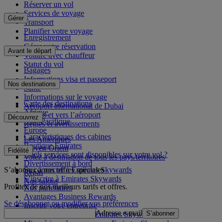
Réserver un vol
Services de voyage
Gérer
Transport
Planifier votre voyage
Enregistrement
Gérer votre réservation
Avant le départ
Voiture avec chauffeur
Statut du vol
Bagages
Informations visa et passeport
Nos destinations
Santé
Informations sur le voyage
Carte des destinations
Aéroport international de Dubai
Afrique
Depuis et vers l’aéroport
Découvrez
Asie-Pacifique
Règles et avertissements
Europe
Caractéristiques des cabines
Les Amériques
Boutique Emirates
Moyen-Orient
Fidélité
Quels services sont disponibles sur votre vol ?
Volez à destination de tous les pays/territoires
Divertissement à bord
S’abonner à nos offres spéciales
Se connecter à Emirates Skywards
Repas
S’inscrire à Emirates Skywards
Nos salons
Profitez de nos meilleurs tarifs et offres.
Nos partenaires
Avantages Business Rewards
Se désabonner ou modifier vos préférences
Inscrire votre entreprise
Adresse e-mail
S’abonner
Règles du programme Emirates Skywards