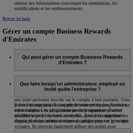
obtenir des informations concernant les annulations, les
modifications et les remboursements.
Retour en haut
Gérer un compte Business Rewards
d'Emirates
Qui peut gérer un compte Business Rewards
d'Emirates ?
L'administrateur du programme est la personne pouvant
inscrire votre entreprise au programme Business Rewards
Que faire lorsqu'un administrateur, employé ou
d'Emirates. Il s'agit d'un employé de l'entreprise ou d'un
invité quitte l'entreprise ?
responsable des voyages désigné. Le rôle peut être réaffecté à
une autre personne inscrite sur le compte à tout moment. Vous
Il doit être supprimé du compte de votre entreprise. Seuls les
pouvez ajouter jusqu'à cinq administrateurs du programme sur
administrateurs du programme peuvent supprimer d'autres
votre compte. Les administrateurs du programme peuvent
administrateurs, employés ou invités, il est donc important
modifier le profil de votre entreprise, ajouter et supprimer des
d'avoir plusieurs administrateurs du programme sur le compte.
employés et des invités et réserver, valider, payer et gérer des
voyages. Ils peuvent également utiliser des points pour
réserver des vols et des surclassements Dynamic Rewards.