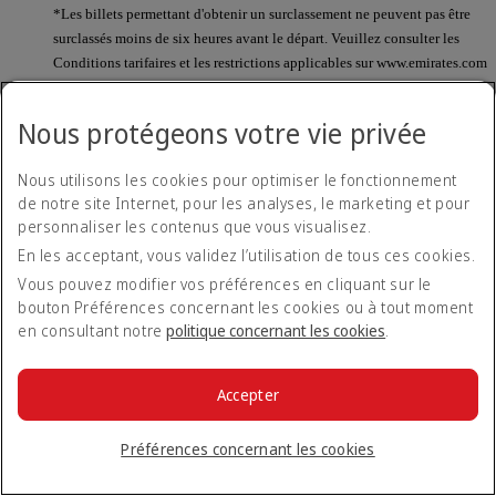
*Les billets permettant d'obtenir un surclassement ne peuvent pas être
surclassés moins de six heures avant le départ. Veuillez consulter les
Conditions tarifaires et les restrictions applicables sur www.emirates.com
lors de la réservation.
Nous protégeons votre vie privée
Dois-je obligatoirement demander un
surclassement pour tous les passagers figurant
Nous utilisons les cookies pour optimiser le fonctionnement
sur la réservation ou puis-je le faire pour un
de notre site Internet, pour les analyses, le marketing et pour
passager seulement ?
personnaliser les contenus que vous visualisez.
En les acceptant, vous validez l’utilisation de tous ces cookies.
Vous devrez surclasser tous les passagers de la réservation.
Vous pouvez modifier vos préférences en cliquant sur le
bouton Préférences concernant les cookies ou à tout moment
Comment puis-je savoir combien de points sont
en consultant notre
politique concernant les cookies
.
nécessaires pour surclasser un vol ?
Accepter
Le nombre de points nécessaire pour un surclassement
Dynamic Reward dépend de la disponibilité des sièges et de
la différence de tarifs entre les deux classes. Le nombre de
Préférences concernant les cookies
points dont vous aurez besoin pour surclasser un voyage en
particulier sera indiqué sur la page de réservation lorsque vous