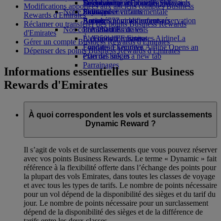
Boissons
Divertissements pour les enfants
La durabilité en pratique
Se connecter à Emirates Skywards
Téléphone portable et l'application
Modifications apportées aux anciens comptes Business
Notre flotte
Jouets pour enfants
Politique environnementale
Skywards+
Emirates
Rewards d'Emirates
Boeing 777
Activités pour les enfants
Rapports environnementaux
Annuler ou modifier une réservation
Réclamer ou transférer des points Business Rewards
Nos communautés
L’A380 d’Emirates
Perturbations de vols
d'Emirates
L’A350 d’Emirates
La Fondation Emirates Airline
À propos d’Emirates
La
Gérer un compte Business Rewards d'Emirates
Emirates Executive
Fondation Emirates Airline Opens an
Dépenser des points Business Rewards d'Emirates
Plan des sièges
external link in a new tab
Parrainages
Informations essentielles sur Business
Rewards d'Emirates
À quoi correspondent les vols et surclassements
Dynamic Reward ?
Il s’agit de vols et de surclassements que vous pouvez réserver
avec vos points Business Rewards. Le terme « Dynamic » fait
référence à la flexibilité offerte dans l’échange des points pour
la plupart des vols Emirates, dans toutes les classes de voyage
et avec tous les types de tarifs. Le nombre de points nécessaire
pour un vol dépend de la disponibilité des sièges et du tarif du
jour. Le nombre de points nécessaire pour un surclassement
dépend de la disponibilité des sièges et de la différence de
tarifs entre les deux classes.