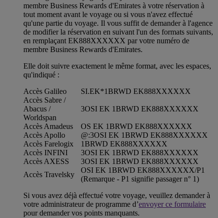
membre Business Rewards d'Emirates à votre réservation à
tout moment avant le voyage ou si vous n'avez effectué
qu'une partie du voyage. Il vous suffit de demander à l'agence
de modifier la réservation en suivant l'un des formats suivants,
en remplaçant EK888XXXXXX par votre numéro de
membre Business Rewards d'Emirates.
Elle doit suivre exactement le même format, avec les espaces,
qu'indiqué :
Accès Galileo
SI.EK*1BRWD EK888XXXXXX
Accès Sabre /
Abacus /
3OSI EK 1BRWD EK888XXXXXX
Worldspan
Accès Amadeus
OS EK 1BRWD EK888XXXXXX
Accès Apollo
@:3OSI EK 1BRWD EK888XXXXXX
Accès Farelogix
1BRWD EK888XXXXXX
Accès INFINI
3OSI EK 1BRWD EK888XXXXXX
Accès AXESS
3OSI EK 1BRWD EK888XXXXXX
OSI EK 1BRWD EK888XXXXXX/P1
Accès Travelsky
(Remarque - P1 signifie passager n° 1)
Si vous avez déjà effectué votre voyage, veuillez demander à
votre administrateur de programme d’
envoyer ce formulaire
pour demander vos points manquants.