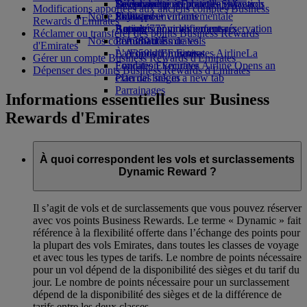
Boissons
Divertissements pour les enfants
La durabilité en pratique
Se connecter à Emirates Skywards
Téléphone portable et l'application
Modifications apportées aux anciens comptes Business
Notre flotte
Jouets pour enfants
Politique environnementale
Skywards+
Emirates
Rewards d'Emirates
Boeing 777
Activités pour les enfants
Rapports environnementaux
Annuler ou modifier une réservation
Réclamer ou transférer des points Business Rewards
Nos communautés
L’A380 d’Emirates
Perturbations de vols
d'Emirates
L’A350 d’Emirates
La Fondation Emirates Airline
À propos d’Emirates
La
Gérer un compte Business Rewards d'Emirates
Emirates Executive
Fondation Emirates Airline Opens an
Dépenser des points Business Rewards d'Emirates
Plan des sièges
external link in a new tab
Parrainages
Informations essentielles sur Business
Rewards d'Emirates
À quoi correspondent les vols et surclassements
Dynamic Reward ?
Il s’agit de vols et de surclassements que vous pouvez réserver
avec vos points Business Rewards. Le terme « Dynamic » fait
référence à la flexibilité offerte dans l’échange des points pour
la plupart des vols Emirates, dans toutes les classes de voyage
et avec tous les types de tarifs. Le nombre de points nécessaire
pour un vol dépend de la disponibilité des sièges et du tarif du
jour. Le nombre de points nécessaire pour un surclassement
dépend de la disponibilité des sièges et de la différence de
tarifs entre les deux classes.