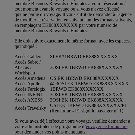
membre Business Rewards d'Emirates à votre réservation à
tout moment avant le voyage ou si vous n'avez effectué
qu'une partie du voyage. Il vous suffit de demander à l'agence
de modifier la réservation en suivant l'un des formats suivants,
en remplaçant EK888XXXXXX par votre numéro de
membre Business Rewards d'Emirates.
Elle doit suivre exactement le même format, avec les espaces,
qu'indiqué :
Accès Galileo
SI.EK*1BRWD EK888XXXXXX
Accès Sabre /
Abacus /
3OSI EK 1BRWD EK888XXXXXX
Worldspan
Accès Amadeus
OS EK 1BRWD EK888XXXXXX
Accès Apollo
@:3OSI EK 1BRWD EK888XXXXXX
Accès Farelogix
1BRWD EK888XXXXXX
Accès INFINI
3OSI EK 1BRWD EK888XXXXXX
Accès AXESS
3OSI EK 1BRWD EK888XXXXXX
OSI EK 1BRWD EK888XXXXXX/P1
Accès Travelsky
(Remarque - P1 signifie passager n° 1)
Si vous avez déjà effectué votre voyage, veuillez demander à
votre administrateur de programme d’
envoyer ce formulaire
pour demander vos points manquants.