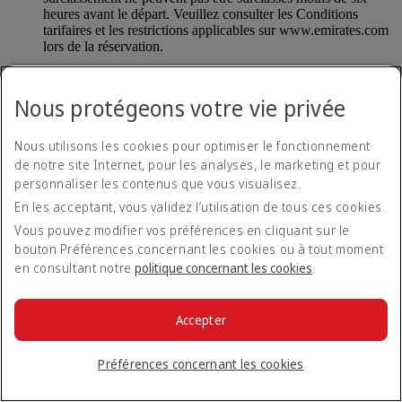
heures avant le départ. Veuillez consulter les Conditions
tarifaires et les restrictions applicables sur www.emirates.com
lors de la réservation.
Les tarifs Special, les moins chers, ne permettent pas d'obtenir
un surclassement. Les tarifs Saver en Classe Économique et
Nous protégeons votre vie privée
en Classe Affaires ne peuvent être surclassés que dans les 48
heures précédant le départ (avant l'enregistrement en ligne).
Les tarifs Flex et Flex Plus en Classe Économique et en
Nous utilisons les cookies pour optimiser le fonctionnement
Classe Affaires peuvent être surclassés à tout moment avant le
de notre site Internet, pour les analyses, le marketing et pour
départ selon les disponibilités.
personnaliser les contenus que vous visualisez.
*Les billets permettant d'obtenir un surclassement ne peuvent pas être
En les acceptant, vous validez l’utilisation de tous ces cookies.
surclassés moins de six heures avant le départ. Veuillez consulter les
Vous pouvez modifier vos préférences en cliquant sur le
Conditions tarifaires et les restrictions applicables sur www.emirates.com
bouton Préférences concernant les cookies ou à tout moment
lors de la réservation.
en consultant notre
politique concernant les cookies
.
Dois-je obligatoirement demander un
Accepter
surclassement pour tous les passagers figurant
sur la réservation ou puis-je le faire pour un
Préférences concernant les cookies
passager seulement ?