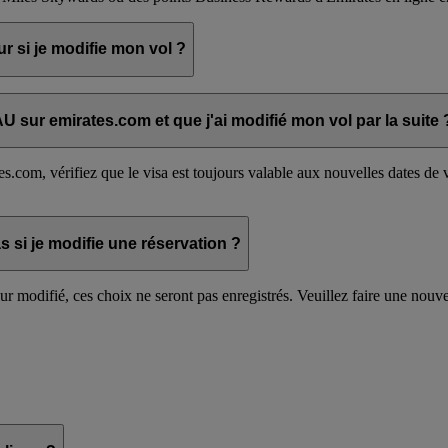
r si je modifie mon vol ?
r l'un de vos vols modifiés, cette réservation sera annulée.
AU sur emirates.com et que j'ai modifié mon vol par la suite 
c chauffeur pour votre nouveau vol
dans la rubrique Gérer une réservati
com, vérifiez que le visa est toujours valable aux nouvelles dates de v
si je modifie une réservation ?
ur modifié, ces choix ne seront pas enregistrés. Veuillez faire une nouv