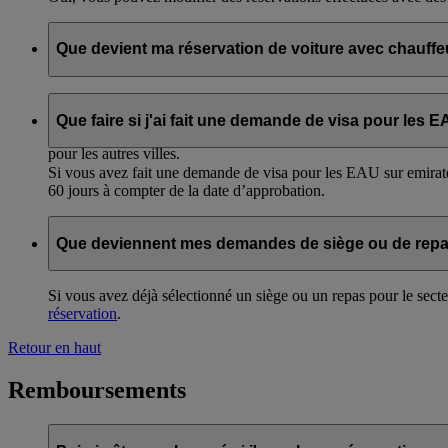
Que devient ma réservation de voiture avec chauffeu
Si vous avez réservé notre service de voiture avec chauffeur pou
Que faire si j'ai fait une demande de visa pour les E
Vous devrez effectuer une nouvelle réservation de voiture ave
pour les autres villes.
Si vous avez fait une demande de visa pour les EAU sur emirates.
60 jours à compter de la date d’approbation.
Que deviennent mes demandes de siège ou de repas 
Si vous avez déjà sélectionné un siège ou un repas pour le secte
réservation
.
Retour en haut
Remboursements