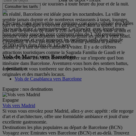
remplie de locaux et de touristes à toute heure du jour et de la nuit.
Consulter les tarifs
En réalité, Barcelone est idéale pour les noctambules. La ville ne
semble jamais dormir et de nombreux restaurants à tapas, lounges,
Effectuez votre réservation sur emirates.com pour cumuler des Miles
bars et discothèques n'ouvrent qu'assez tard dans la soirée. Il n'est
Skywards grâce à notre partenaire CarTrawler, avec lequel nous
pas rare de prévoir de dîner à 22h ou plus tard, sortir toute la nuit et
nous sommes associés pour comparer plus de 1 700 prestataires
prendre votre petit-déjeuner sans avoir remis les pieds à votre hôtel.
internationaux et vous proposer les meilleurs tarifs dans plus de
Cependant, il n'est pas judicieux de dormir pendant la journée,
50 000 villes dans plus de 145 pays.
quand il y a tant de sites culturels à visiter. Il y a de célèbres
attractions touristiques comme la Sagrada Familia de Gaudi et le
Vols de Maroc vers Barcelone
musée Picasso. Les deux doivent figurer sur n'importe quel bon
itinéraire dans Barcelone. Aventurez-vous hors des sentiers battus,
1 destination
cependant, et vous tomberez sur des parcs boisés, des boutiques
originales et des marchés locaux.
Vols de Casablanca vers Barcelone
Espagne : nos destinations
Espagne
Vols vers Madrid
Si vous vous envolez pour Madrid, allez-y avec appétit : elle regorge
d'art et d'architecture, offre une formidable ambiance et jouit d'une
excellente gastronomie.
Destinations les plus populaires au départ de Barcelone (BCN)
Voyagez avec Emirates vers Barcelone (BCN) et au-delà. Trouvez