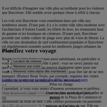
Il est difficile d'imaginer une ville plus accueillante pour les visiteurs
que Barcelone. Elle semble avoir quelque chose à offrir à chacun.
Les vols vers Barcelone vous emmènent dans une ville aux
nombreux atouts. D'une part, il y a le centre-ville ultra-moderne avec
l'architecture d'Antoni Gaudi, les hôtels de luxe, les restaurants haut
de gamme et les boutiques de créateurs. D'autre part, Barcelone
possède une solide culture de plage avec plus de 4 km de littoral. La
ville est une destination de surf extrêmement populaire et Barcelone
est régulièrement nommée parmi les meilleures plages urbaines du
Planifiez votre voyage
monde.
Rester sur la terre ferme est tout aussi satisfaisant, en particulier si
Location de voitures
vous décidez d'explorer la ville à pied : vous ne savez jamais sur
Réserver une visite
quoi vous allez tomber. Vous pouvez également opter pour une
Réservez votre séjour dès maintenant
visite en compagnie d'un guide officiel juste pour être sûr de ne rien
manquer. (Runner Bean Tours, par exemple, organise des visites
Connectez-vous pour cumuler des Miles sur vos voyages
guidées de la ville où les enfants sont les bienvenus).
Prise en charge
Cependant, si vous vous sentez d'humeur aventureuse et préférez
vous lancer seul, Las Ramblas sont un bon point de départ : elles se
Date de prise en charge
-
Heure
composent de cinq boulevards, partent de la Plaça de Catalunya et
Retour
aboutissent au front de mer. Cette célèbre promenade est parsemée
de cafés, de restaurants, de boutiques et d'artistes de rue. Elle est
Date de dépôt
-
Heure