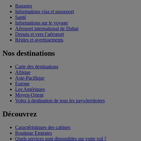
Bagages
Informations visa et passeport
Santé
Informations sur le voyage
Aéroport international de Dubai
Depuis et vers l’aéroport
Règles et avertissements
Nos destinations
Carte des destinations
Afrique
Asie-Pacifique
Europe
Les Amériques
Moyen-Orient
Volez à destination de tous les pays/territoires
Découvrez
Caractéristiques des cabines
Boutique Emirates
Quels services sont disponibles sur votre vol ?