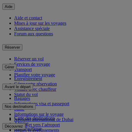
Aide
Aide et contact
Mises à jour sur les voyages
Assistance spéciale
Forum aux questions
Réserver
Réserver un vol
Services de voyage
Gérer
Transport
Planifier votre voyage
Enregistrement
Gérer votre réservation
Avant le départ
Voiture avec chauffeur
Statut du vol
Bagages
Informations visa et passeport
Nos destinations
Santé
Informations sur le voyage
Carte des destinations
Aéroport international de Dubai
Afrique
Depuis et vers l’aéroport
Découvrez
Asie-Pacifique
Règles et avertissements