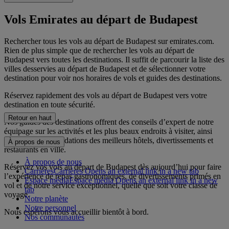
Vols Emirates au départ de Budapest
Rechercher tous les vols au départ de Budapest sur emirates.com.
Rien de plus simple que de rechercher les vols au départ de
Budapest vers toutes les destinations. Il suffit de parcourir la liste des
villes desservies au départ de Budapest et de sélectionner votre
destination pour voir nos horaires de vols et guides des destinations.
Réservez rapidement des vols au départ de Budapest vers votre
destination en toute sécurité.
Retour en haut
Nos guides des destinations offrent des conseils d’expert de notre
équipage sur les activités et les plus beaux endroits à visiter, ainsi
que des recommandations des meilleurs hôtels, divertissements et
À propos de nous
restaurants en ville.
À propos de nous
Réservez vos vols au départ de Budapest dès aujourd’hui pour faire
Carrières
Carrières Opens an external link in a new tab
l’expérience de repas gastronomiques, de divertissements primés en
Espace média
Espace média Opens an external link in a new
vol et de notre service exceptionnel, quelle que soit votre classe de
tab
voyage.
Notre planète
Notre personnel
Nous espérons vous accueillir bientôt à bord.
Nos communautés