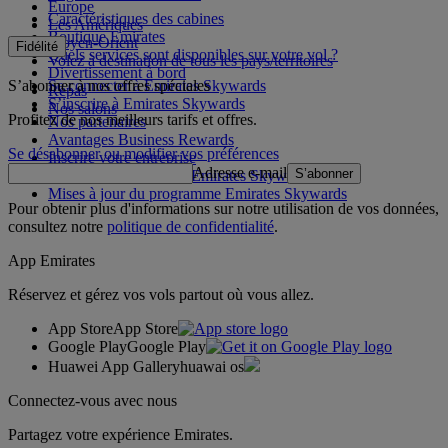
Europe
Caractéristiques des cabines
Les Amériques
Boutique Emirates
Moyen-Orient
Fidélité
Quels services sont disponibles sur votre vol ?
Volez à destination de tous les pays/territoires
Divertissement à bord
S’abonner à nos offres spéciales
Se connecter à Emirates Skywards
Repas
S’inscrire à Emirates Skywards
Nos salons
Profitez de nos meilleurs tarifs et offres.
Nos partenaires
Avantages Business Rewards
Se désabonner ou modifier vos préférences
Inscrire votre entreprise
Adresse e-mail
S’abonner
Règles du programme Emirates Skywards
Mises à jour du programme Emirates Skywards
Pour obtenir plus d'informations sur notre utilisation de vos données,
consultez notre
politique de confidentialité
.
App Emirates
Réservez et gérez vos vols partout où vous allez.
App Store
App Store
Google Play
Google Play
Huawei App Gallery
huawai os
Connectez-vous avec nous
Partagez votre expérience Emirates.