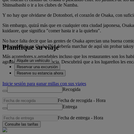
Shinsaibashi o ir a los clubes de Namba.
Y no hay que olvidarse de Dotonbori, el corazón de Osaka, con suficie
Sin embargo, quizá más que en cualquier otra ciudad japonesa, Osaka e
kuidaore, que significa "comer hasta ir a la quiebra".
No hace falta decir que las gentes de Osaka aprecian una buena comid
Planifique su viaje
la experiencia en Osaka. No debería marchar de aquí sin probar takoya
Más acogedores y agradables incluso que los restaurantes son los hab
Alquile un vehículo
agradable ciudad de provincia. Descubrirá que a los lugareños les enca
Reservar una excursión
Reserve su estancia ahora
Inicie sesión para ganar millas con sus viajes
Recogida
Fecha de recogida
-
Hora
Entrega
Fecha de entrega
-
Hora
Consulte las tarifas