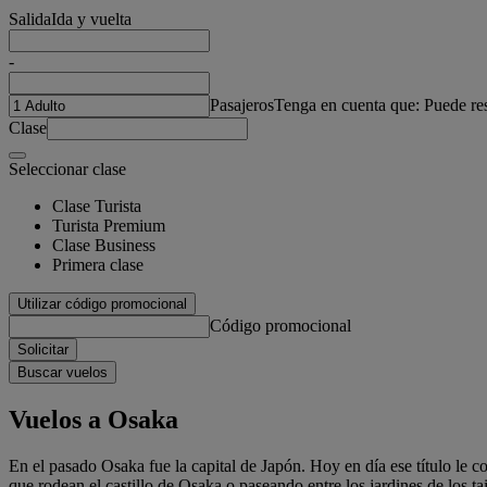
Salida
Ida y vuelta
-
Pasajeros
Tenga en cuenta que: Puede re
Clase
Seleccionar clase
Clase Turista
Turista Premium
Clase Business
Primera clase
Utilizar código promocional
Código promocional
Solicitar
Buscar vuelos
Vuelos a Osaka
En el pasado Osaka fue la capital de Japón. Hoy en día ese título le
que rodean el castillo de Osaka o paseando entre los jardines de los t