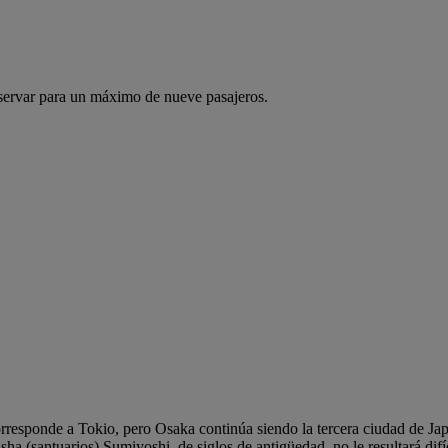
servar para un máximo de nueve pasajeros.
 corresponde a Tokio, pero Osaka continúa siendo la tercera ciudad de 
aisha (santuarios) Sumiyoshi, de siglos de antigüedad, no le resultará 