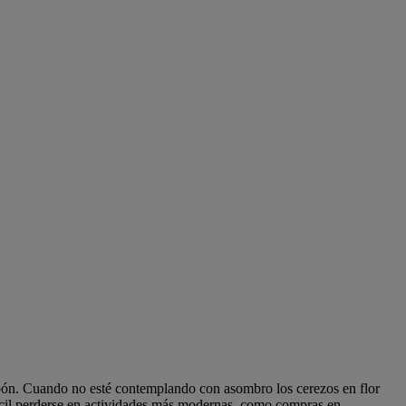
Japón. Cuando no esté contemplando con asombro los cerezos en flor
difícil perderse en actividades más modernas, como compras en