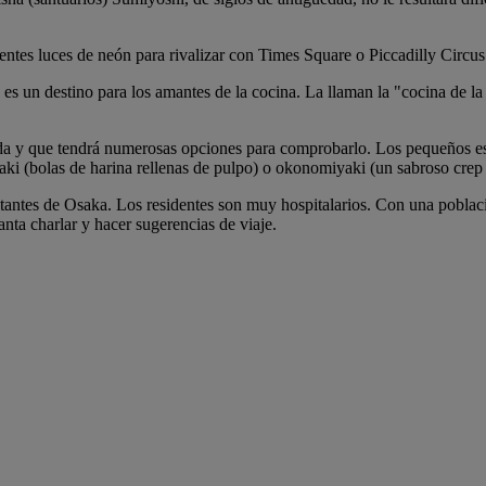
ntes luces de neón para rivalizar con Times Square o Piccadilly Circus
s un destino para los amantes de la cocina. La llaman la "cocina de la
a y que tendrá numerosas opciones para comprobarlo. Los pequeños esta
ki (bolas de harina rellenas de pulpo) o okonomiyaki (un sabroso crep r
itantes de Osaka. Los residentes son muy hospitalarios. Con una poblaci
nta charlar y hacer sugerencias de viaje.