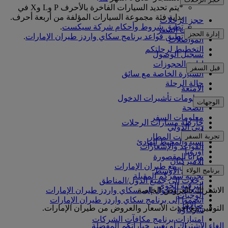
*يتم تحديد السيارات الفاخرة بالأحرف P وL وX في
بداية فئة مجموعة السيارات المؤلفة من أربعة أحرف.
حجز الرحلات
تطبق شروط وأحكام شركة سيكست
.
خدمات السفر
إدارة الحجز
تطبق قواعد برنامج سكاي واردز طيران الإمارات
.
المواصلات
التخطيط لرحلتكم
تسجيل الوصول
إدارة الحجوزات
قبل السفر
السيارة الخاصة مع سائق
حالة الرحلة
الأمتعة
معلومات تأشيرات الدخول
الوجهات
الصحة
معلومات السفر
خارطة مسارات الرحلات
دبي الدولي
أفريقيا
تجربة السفر
مواصلات المطار
آسيا والمحيط الهادئ
القواعد والإشعارات
أوروبا
مزايا المقصورة
الأميركتان
التسوق مع طيران الإمارات
برنامج الولاء
الشرق الأوسط
تجربة سفركم المقبلة
رحلات إلى جميع الدول/المناطق
الترفيه الجوي
الاشتراك بالعروض الخاصة
تسجيل الدخول إلى سكاي واردز طيران الإمارات
الوجبات
انضموا إلى برنامج سكاي واردز طيران الإمارات
صالاتنا
التوفير مع أحدث الأسعار والعروض من طيران الإمارات.
شركاؤنا
امتيازات برنامج مكافآت الشركات
إلغاء الاشتراك أو تغيير خياراتكم المفضلة