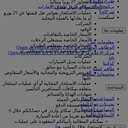
طيران الإمارات
لفترة لا تتجاوز 27 يوما متتاليا.
برنامج الولاء سكاي واردز طيران الإمارات
لن تكسبوا أي أميال مقابل:
شركاؤنا
عمليات الاستئجار بفواتير تقل قيمتها عن 25 يورو
سيكست
أو ما يعادلها بالعملة المحلية
الضرائب
الوقود
معلومات عنا
الأسعار الخاصة بالتعاقدات
الأسعار الخاصة بمشغلي الرحلات
معلومات عنا
الأسعار الخاصة بموظفي الطيران
الوظائف
الوظائف Opens an external link in a new tab
الأسعار المخفضة الخاصة بالموظفين أو
مركز الإعلام
مركز الإعلام Opens an external link in a new
الشركات
tab
عمليات تبديل السيارات
كوكبنا
خدمات السيارة مع سائق
طاقم عملنا
العروض الترويجية والمجانية والأسعار المتفاوض
مجتمعاتنا المحلية
عليها
عمليات الاستئجار المجانية أو أي عمليات استئجار
المساعدة
متعلقة بمكافآت المسافرين الدائمين
شهادات الهدايا والقسائم
المساعدة والاتصال
أسعار بائعي الجملة
تحديثات حول السفر
أسعار مسبقة الدفع
المساعدة الخاصة
سيتم إيداع أميال سكاي واردز في حساباتكم خلال 6
الأسئلة الشائعة
إلى 8 أسابيع تقريبا من إعادة السيارة.
يمكنكم المطالبة بأميالكم المفقودة على عمليات
الاستئجار خلال 6 أشهر
هنا
.
حجز الرحلات