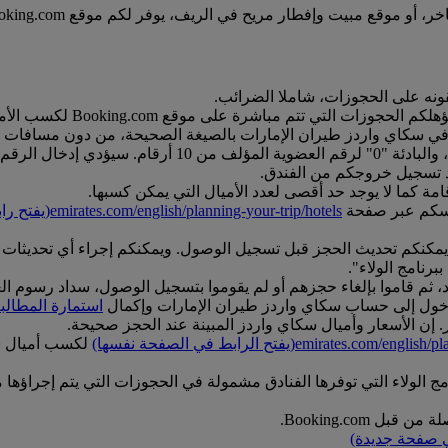
 الريف، يوفر لكم موقع Booking.com تنوعا مذهلا وخيارات مختلفة، كل ذلك في مكان واحد.
نه على الحجوزات، شاملا الضرائب.
قامة كما لا يوجد حد أقصى لعدد الأميال التي يمكن كسبها.
نفسكم عبر صفحة
emirates.com/english/planning-your-trip/hotels
(يفتح ر
رنامج الولاء".
اد، ثم قاموا بإلغاء حجزهم أو لم يقوموا بتسجيل الوصول، سداد رسوم ال
دخول إلى حساب سكاي واردز طيران الإمارات وإكمال
استمارة المطالبة
ير. إن الأسعار وأميال سكاي واردز المبينة عند الحجز صحيحة.
emirates.com/english/pla
(يفتح الرابط في الصفحة نفسها)
لكسب أميال سك
امج الولاء التي توفرها الفنادق مشمولة في الحجوزات التي يتم إجراؤها
 Booking.com.
 صفحة جديدة)