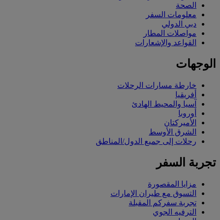
الصحة
معلومات السفر
دبي الدولي
مواصلات المطار
القواعد والإشعارات
الوجهات
خارطة مسارات الرحلات
أفريقيا
آسيا والمحيط الهادئ
أوروبا
الأميركتان
الشرق الأوسط
رحلات إلى جميع الدول/المناطق
تجربة السفر
مزايا المقصورة
التسوق مع طيران الإمارات
تجربة سفركم المقبلة
الترفيه الجوي