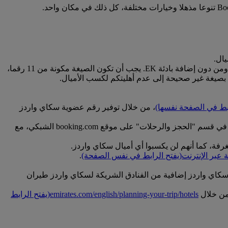
للتأهل للحصول على الأميال، يجب إدخال رقم عضويتكم في سكاي واردز طيران الإمارات بالصيغة الصحيحة، من دون مسافات ومن دون إضافة بادئة EK. يجب أن تكون الصيغة مكونة من 11 رقما،
ابط في الصفحة نفسها)
، من خلال توفير رقم عضوية سكاي واردز
إذا لم تتمكنوا من إضافة رقم عضويتكم في وقت الحجز، يمكنكم تحديث الحجز قبل تسجيل الوصول. ويمكنكم إجراء أي تحديثات في قسم "الحجز والرحلات" على موقع booking.com الشبكي، مع
غرفة، كما أنهم لن يكسبوا أي أميال سكاي واردز.
 عبر الإنترنت
(يفتح الرابط في نفس الصفحة)
.
اي واردز إضافية من الفنادق الشريكة لسكاي واردز طيران
 من خلال
emirates.com/english/planning-your-trip/hotels
(يفتح الرابط