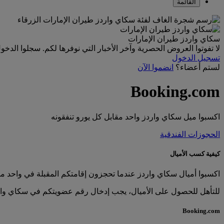
القائمة
سكاي واردز طيران الإمارات
لا تفوتوا العروض الحصرية وآخر الأخبار التي نوفرها لكم. سجلوا الدخو
تسجيل الدخول
لستم أعضاء؟
انضموا الآن
Booking.com
اكسبوا ميل سكاي واردز واحد مقابل كل يورو تنفقونه
الحجوزات الفندقية
كيفية كسب الأميال
اكسبوا أميال سكاي واردز عندما تحجزون إقامتكم المقبلة في واحد من أكثر من 29 مليون فندق حول العالم. يتعين إجراء الحجز عبر emirates.com ل
للتأهل للحصول على الأميال، يجب إدخال رقم عضويتكم في سكاي وارد
Booking.com