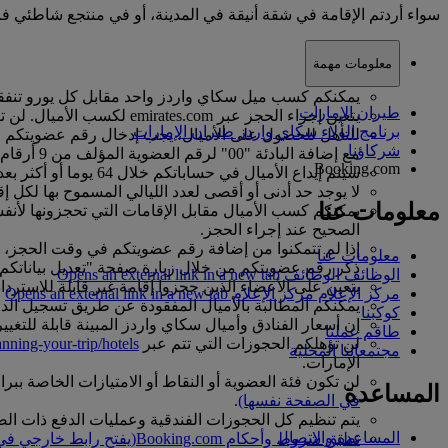
سواء أردتم الإقامة في شقة أنيقة في المدينة، أو في منتجع شاطئي فاخر، أو موقع مبيت وإفطار مريح في
معلومات مهمة
يمكنكم كسب ميل سكاي واردز واحد مقابل كل يورو تنفقو
طيران الإمارات
يتعين إجراء الحجز عبر emirates.com لكسب الأميال. لن تؤهلكم الحجوزات التي تتم مباشرة على موقع Booking.com لكسب الأميال.
برنامج الولاء سكاي واردز طيران الإمارات
شركاؤنا
مع إضافة البادئة "00" لرقم العضوية المؤلف من 9 أرقام، والبادئة "0" لرقم العضوية المؤلف من 10 أرقام. سيؤدي إدخال الرقم بصيغة غير صحيحة إلى عدم أهليتكم لكسب الأميال.
Booking.com
سيتم إيداع الأميال في حساباتكم خلال 64 يوما أو أكثر بعد تسجيل خروجكم من الفندق.
لا يوجد حد أدنى أو أقصى لعدد الليالي المسموح بها لكل إ
معلومات عنا
يمكنكم كسب الأميال مقابل الإقامات التي تحجزونها لأ
الصحيح عند إجراء الحجز.
معلومات عنا
ذكر رقم عضويتكم من خلال زيارة صفحة "تعديل بياناتكم بب
الوظائف
الوظائف Opens an external link in a new tab
يتعين على الأعضاء الذين حجزوا إقامة غير قابلة للاسترد
مركز الإعلام
مركز الإعلام Opens an external link in a new tab
يمكنكم المطالبة بالأميال المفقودة عن طريق تسجيل ال
كوكبنا
إن أسعار الفنادق وأميال سكاي واردز المبينة قابلة للتغي
طاقم عملنا
لن تؤهلكم الحجوزات التي تتم عبر
nning-your-trip/hotels
مجتمعاتنا المحلية
الإمارات.
لن تكون فئة العضوية أو النقاط أو الامتيازات الخاصة ببر
المساعدة
في الصفحة نفسها)
.
يتم تنظيم كل الحجوزات الفندقية وعمليات الدفع ذات الصلة من قبل
المساعدة والاتصال
تطبق شروط وأحكام Booking.com
(يفتح رابط خارجي في