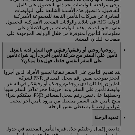
يرجى مراجعة البوليصات بحد ذاتها للحصول على كامل
التفاصيل. لا تنطبق هذه الأسئلة الشائعة على البوليصات
الصادرة عن شركات التأمين التابعة للمجموعة الأميركية
الدولية AIG في تايلاند والولايات المتحدة الأميركية. للحصول
على معلومات عن هذه البوليصات، يرجى الاطلاع على
معلومات التأمين المتوفرة من خلال الروابط الموجودة على
صفحات البلدان المعنية.
زوجي/زوجتي أو رفيقي/رفيقتي في السفر لديه بالفعل
تأمين على السفر من شركة تأمين أخرى. أريد شراء تأمين
على السفر لنفسي فقط، فهل هذا ممكن؟
يتم تقديم التأمين على السفر تلقائيا لجميع الأفراد الذين أجروا
الحجز بموجب نفس رقم سجل المسافر PNR لشركة
الطيران. إذا كان لدى زوجكم/زوجتكم أو رفيقكم في السفر
بوليصة تأمين على السفر وقد أجريتما حجز تذاكر السفر سويا
وحصلتما على نفس رقم سجل المسافر PNR، يمكنكم شراء
منتج تأمين على السفر منفصل من مزود تأمين آخر لتجنب
شراء بوليصة ثانية تغطي نفس الرحلة.
تمديد الرحلة
إذا تعذر إكمال رحلتكم خلال فترة التأمين المحددة في جدول
بوليصتكم بسبب ظروف غير متوقعة خارجة عن إرادتكم