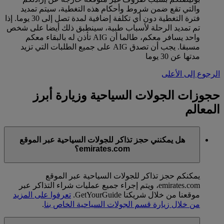
والتي تقع ضمن شروط وأحكام هذه التغطية، سيتم تمديد
فترة التغطية دون أي تكلفة إضافية لمدة تصل إلى 30 يوما. إذا
تم تمديد الرحلة لأسباب طبية، سينطبق ذلك أيضا على شخص
واحد يسافر معكم، طالما أن AIG تأذن له بالبقاء معكم
مسبقا. يجب أن تصدق AIG على جميع الطلبات التي تزيد
مدتها عن 30 يوما
الرجوع إلى الأعلى
حجوزات الجولات السياحية وزيارة أبرز
المعالم
هل يمكنني حجز تذاكر للجولات السياحية عبر الموقع
emirates.com؟
يمكنكم حجز تذاكر للجولات السياحية عبر الموقع
emirates.com، ويتم إجراء جميع عمليات شراء التذاكر عبر
موقعنا من خلال شريكنا GetYourGuide.
تعرفوا على المزيد
من خلال زيارة قسم الجولات السياحية الخاص بنا
.