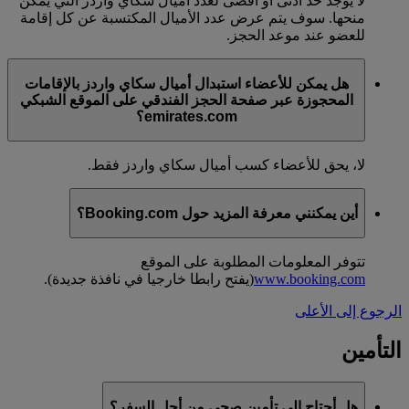
لا يوجد حد أدنى أو أقصى لعدد أميال سكاي واردز التي يمكن
منحها. سوف يتم عرض عدد الأميال المكتسبة عن كل إقامة
للعضو عند موعد الحجز.
هل يمكن للأعضاء استبدال أميال سكاي واردز بالإقامات
المحجوزة عبر صفحة الحجز الفندقي على الموقع الشبكي
emirates.com؟
لا، يحق للأعضاء كسب أميال سكاي واردز فقط.
أين يمكنني معرفة المزيد حول Booking.com؟
تتوفر المعلومات المطلوبة على الموقع
www.booking.com
(يفتح رابطا خارجيا في نافذة جديدة)
.
الرجوع إلى الأعلى
التأمين
هل أحتاج إلى تأمين صحي من أجل السفر؟