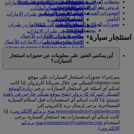
محطات التوقف في دبي
Opens an external link in a new tab
in a new tab
التسلية للأطفال
السوق الحرة
تجربتكم على متن الطائرة
تناول الطعام في الدرجة السياحية
السفر لأصحاب الهمم مع طيران الإمارات
عروض طيران الإمارات الخاصة
كوكبنا
شركاؤنا
الممتازة
متجرنا الرسمي
الأدوات والموارد
الترفيه عن الأطفال
المساعدة الخاصة والطلبات
الحجوزات الفندقية
سكاي واردز رايل
الاستدامة في العمليات
ألعاب الأطفال
وجبات الدرجة السياحية
الهاتف المتحرك وتطبيق طيران الإمارات
التأمين
حاسبة الأميال
السياسة البيئية
المشروبات
أنشطة للأطفال
إلغاء حجز أو تغييره
حجوزات الجولات السياحية وزيارة أبرز المعالم
التقارير البيئية
تسجيل الدخول إلى سكاي واردز طيران
أسطول طائراتنا
تعطل الرحلات
الإمارات
مجتمعاتنا المحلية
بوينج 777
معلومات عن طيران الإمارات
استئجار سيارة
سكاي واردز+
مؤسسة طيران الإمارات للأعمال
طائرة الإمارات A380
الإنسانية
مؤسسة طيران الإمارات للأعمال
A350 طائرة الإمارات
الإنسانية Opens an external link in a new
الإمارات للطيران الخاص
tab
توزيع المقاعد
أين يمكنني العثور على معلومات عن حجوزات استئجار
الرعاية
السيارات؟
يتم إجراء حجوزات استئجار السيارات على موقع
emirates.com الشبكي من خلال شريكنا كارترولر. إذا كانت
لديكم أي أسئلة عن استئجار السيارات، يرجى
زيارة الموقع
الشبكي لشركة كارترولر
(يفتح موقع شبكي خارجي في نافذة
جديدة)
. إذا كانت لديكم أي استفسارات قبل استلام السيارة
المستأجرة، يرجى إرسال بريد إلكتروني إلى
reservationsdept@cartrawler.com
(يفتح بريدكم الإلكتروني)
. إذا
كانت لديكم أي استفسارات بعد استئجار السيارة، يرجى
استخدام
customercare@cartrawler.com
(يفتح بريدكم
الإلكتروني)
.