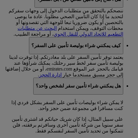
ننصحكم بالتحقق من متطلبات الدخول إلى وجهات سفركم
لتحديد ما إذا كان التأمين الصحي مطلوبا. عادة ما يوصى
بالتحصين أو يكون ضروريا تبعا للوجهة التي تقصدونها أو
محطات التوقف، ويمكن استخدام
البحث عن متطلبات
التطعيم للاتحاد الدولي للنقل الجوي
، أو مراجعة الطبيب.
كيف يمكنني شراء بوليصة تأمين على السفر؟
يعتمد توفر تأمين السفر على بلد مغادرتكم. إذا توفرت لدينا
بوليصة تأمين سفر لخط سير رحلتك، يمكنك شراؤها عند
قيامك بالحجز عبر الموقع emirates.com، أو من خلال إضافتها
إلى حجز مسبق مستخدما خيار
إدارة الحجز
.
هل يمكنني شراء تأمين سفر لشخص واحد؟
لا يمكن شراء بوليصات تأمين على السفر بشكل فردي إذا
كنت مسافرا في مجموعة ضمن حجز واحد.
على سبيل المثال، إذا كان شريك حياتكم قد اشترى تأمين
سفر سنويا من شركة تأمين أخرى وسافرتم برفقته، فلن
تتمكنوا من تحديد تأمين السفر لنفسكم فقط.