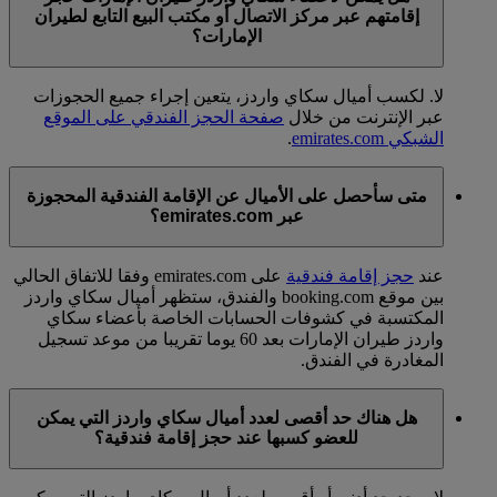
إقامتهم عبر مركز الاتصال أو مكتب البيع التابع لطيران
الإمارات؟
لا. لكسب أميال سكاي واردز، يتعين إجراء جميع الحجوزات
عبر الإنترنت من خلال
صفحة الحجز الفندقي على الموقع
الشبكي emirates.com
.
متى سأحصل على الأميال عن الإقامة الفندقية المحجوزة
عبر emirates.com؟
عند
حجز إقامة فندقية
على emirates.com وفقا للاتفاق الحالي
بين موقع booking.com والفندق، ستظهر أميال سكاي واردز
المكتسبة في كشوفات الحسابات الخاصة بأعضاء سكاي
واردز طيران الإمارات بعد 60 يوما تقريبا من موعد تسجيل
المغادرة في الفندق.
هل هناك حد أقصى لعدد أميال سكاي واردز التي يمكن
للعضو كسبها عند حجز إقامة فندقية؟