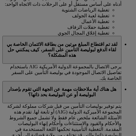
أدناه على أساس مستقل أو على الرحلات ذات الاتجاه الواحد:
تغطية الرياضات الشتوية
تغطية لعبة الجولف
تغطية الأعمال
تغطية حفلات الزفاف
تغطية إغلاق المجال الجوي
لقد تم اقتطاع المبلغ مرتين من بطاقة الائتمان الخاصة بي
لقاء الدفع لبوليصة التأمين على السفر، كيف يمكنني حل
هذه المشكلة؟
يرجى الاتصال بالمجموعة الدولية الأمريكية AIG باستخدام
تفاصيل الاتصال الموجودة في بوليصة التأمين على السفر
الخاصة بك.
هل هناك أية ملاحظات مهمة عن الجهة التي تقوم بإصدار
البوليصة أو عن البوليصة بحد ذاتها؟
يتم توفير بوليصات التأمين من قبل شركات مملوكة لشركة
المجموعة الأميركية الدولية (AIG) أو تابعة لها. تقدم هذه
الأسئلة الشائعة ملخص عام فقط ولا تشمل جميع الشروط
والأحكام والقيود والاستثناءات وأحكام إنهاء البوليصات
المقدمة. التغطية التأمينية تحكمها اللغة المستخدمة في
البوليصة ذاتها والتي قد تختلف من ولاية قضائية إلى أخرى.