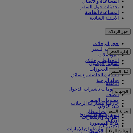
المساعدة والاتصال
تحديثات حول السفر
المساعدة الخاصة
الأسئلة الشائعة
حجز الرحلات
حجز الرحلات
خدمات السفر
إدارة الحجز
المواصلات
التخطيط لرحلتكم
تسجيل الوصول
إدارة الحجوزات
قبل السفر
السيارة الخاصة مع سائق
حالة الرحلة
الأمتعة
معلومات تأشيرات الدخول
الوجهات
الصحة
معلومات السفر
خارطة مسارات الرحلات
دبي الدولي
أفريقيا
تجربة السفر
مواصلات المطار
آسيا والمحيط الهادئ
القواعد والإشعارات
أوروبا
مزايا المقصورة
الأميركتان
التسوق مع طيران الإمارات
برنامج الولاء
الشرق الأوسط