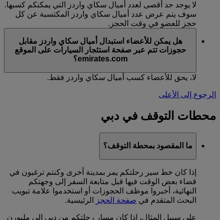
لا يوجد حد أقصى لعدد أميال سكاي واردز التي يمكنكم كسبها.
سوف يتم عرض عدد أميال سكاي واردز المكتسبة عن كل
حجز للعضو في وقت الحجز.
هل يمكن للأعضاء استبدال أميال سكاي واردز مقابل
حجوزات تتم عبر صفحة استئجار السيارات على الموقع
emirates.com؟
لا، يحق للأعضاء كسب أميال سكاي واردز فقط.
الرجوع إلى الأعلى
محطات التوقف في دبي
ما المقصود بمحطة التوقف؟
إذا كان خط سير رحلتكم يمر بمدينة أخرى وكنتم ترغبون في
قضاء بعض الوقت فيها قبل متابعة السفر إلى وجهتكم
النهائية، أخبروا موظف الحجوزات أو استخدموا علامة تبويب
البحث المتقدم في
صفحة الحجز
الرئيسية.
على سبيل المثال، إذا كان مسار رحلتكم من دبي إلى ملبورن