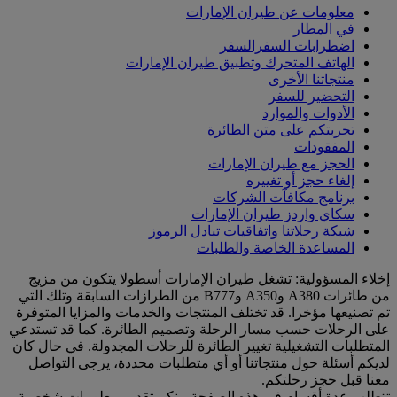
معلومات عن طيران الإمارات
في المطار
اضطرابات السفرالسفر
الهاتف المتحرك وتطبيق طيران الإمارات
منتجاتنا الأخرى
التحضير للسفر
الأدوات والموارد
تجربتكم على متن الطائرة
المفقودات
الحجز مع طيران الإمارات
إلغاء حجز أو تغييره
برنامج مكافآت الشركات
سكاي واردز طيران الإمارات
شبكة رحلاتنا واتفاقيات تبادل الرموز
المساعدة الخاصة والطلبات
إخلاء المسؤولية: تشغل طيران الإمارات أسطولا يتكون من مزيج
من طائرات A380 وA350 وB777 من الطرازات السابقة وتلك التي
تم تصنيعها مؤخرا. قد تختلف المنتجات والخدمات والمزايا المتوفرة
على الرحلات حسب مسار الرحلة وتصميم الطائرة. كما قد تستدعي
المتطلبات التشغيلية تغيير الطائرة للرحلات المجدولة. في حال كان
لديكم أسئلة حول منتجاتنا أو أي متطلبات محددة، يرجى التواصل
معنا قبل حجز رحلتكم.
تتطلب عدة أقسام في هذه الصفحة منكم تقديم معلومات شخصية،