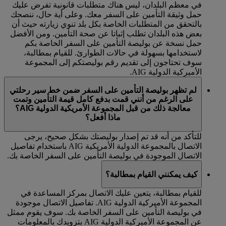
في معظم البلدان، ليس هناك متطلبات قانونية تفرض عليك
حمل وثيقة التأمين على السفر معك. وعلى أية حال، ننصحك
بالتحقق من المتطلبات الخاصة بكل بلد تنوي زيارته حيث أن
بعض هذه البلدان تطلب إثباتا عن صحة التأمين. ومن الأفضل
حمل نسخة عن بوليصة التأمين على السفر الخاصة بكم
لاستخدامها بسهولة في حالات الطوارئ. للقيام بمطالبة،
سوف تحتاجون إلى تقديم رقم بوليصتكم إلى المجموعة
الأميركية الدولية AIG.
لم تظهر بوليصة التأمين على السفر ضمن خط سير رحلتي
على الرغم من أنني قمت بدفع كامل قيمة التأمين وتمت
معالجة ذلك من قبل المجموعة الأمريكية الدولية AIG؟
ماذا أفعل؟
للتأكد من أنه قد تم إصدار بوليصتك بشكل صحيح، يرجى
الاتصال بالمجموعة الدولية الأمريكية AIG باستخدام تفاصيل
الاتصال الموجودة في بوليصة التأمين على السفر الخاصة بك.
كيف يمكنني القيام بمطالبة؟
للقيام بمطالبة، يتعين عليك الاتصال بمركز المساعدة في
المجموعة الأميركية الدولية AIG. تفاصيل الاتصال موجودة
في بوليصة التأمين على السفر الخاصة بك. سوف يقوم ممثل
عن المجموعة الأميركية الدولية AIG بتزويدك بالمعلومات