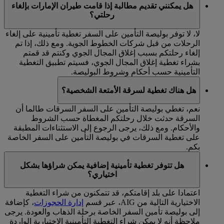
هل يمكنني تقديم مطالبة إذا قامت طيران الإمارات بإلغاء
رحلتي؟
لا، لا توفر بوليصة التأمين على السفر تغطية تأمينية على إلغاء
الرحلات من قبل شركات الخطوط الجوية. ومع ذلك، إذا تم
إلغاء رحلتكم بسبب إغلاق المجال الجوي وكنتم قد قمتم
بشراء تغطية إغلاق المجال الجوي، فسيتم تطبيق التغطية
التأمينية حسب أحكام وشروط البوليصة.
هل هناك تغطية لسرقة الأمتعة الشخصية؟
نعم، تغطي بوليصة التأمين على السفر السرقات طالما أن
السرقة حدثت خلال رحلتكم المغطاة حسب الشروط
والأحكام. ومع ذلك، يرجى الرجوع إلى الاستثناءات المطبقة
على تغطية السرقات في بوليصة التأمين على السفر الخاصة
بكم.
هل تتوفر تغطية تأمينية إضافية يمكن شراؤها بشكل
اختياري؟
اعتمادا على بلد إقامتكم، قد تتمكنون من شراء التغطية
الاختيارية التالية من AIG، عبر قسم
إدارة الحجوزات
، كإضافة
إلى بوليصة تأمين السفر الخاصة برحلة الذهاب والعودة. يرجى
ملاحظة أنه لا يمكن شراء التغطية التأمينية الاختيارية الواردة