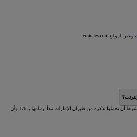
ت
وعبر الموقع emirates.com.
نترنت؟
على موقع emirates.com في حال حجزتم رحلة تشغلها كوانتاس، بشرط أن تحملوا تذكرة من طيران الإمارات تبدأ أرقامها بـ 176 وأن