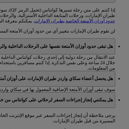
طيران الإمارات، ورحلات المتابعة الداخلية الأسترالية، والرحلات بين أستراليا 
حدود أوزان الأمتعة الخاصة بطيران الإمارات
. يمكنكم معرفة ال
لن تقوم طيران الإمارات بتغيير أي من حدود أوزان الأمتعة المسم
هل تبقى حدود أوزان الأمتعة نفسها على الرحلات الداخلية والرح
عند الانتقال من رحلة دولية إلى إحدى رحلات كوانتاس الداخلية 
خلال 24 ساعة وعلى نفس التذكرة. إذا كنتم مسافرين باستخدام تذاكر منفصلة يتعين عليكم إبراز كلا التذكرتين عند تسجيل أمتعتكم. تطبق بعض الاستثناءات والقيود. يرجى زيارة الموقع
من المعلومات.
هل يحصل أعضاء سكاي واردز طيران الإمارات على أوزان أمتعة
سوف تبقى أوزان الأمتعة الإضافية المعمول بها في سكاي واردز
هل يمكنني إنجاز إجراءات السفر لرحلاتي على كوانتاس من خل
يرجى ملاحظة أن إنجاز إجراءات السفر عبر موقع الإنترنت الخا
المسيرة من قبل طيران الإمارات.