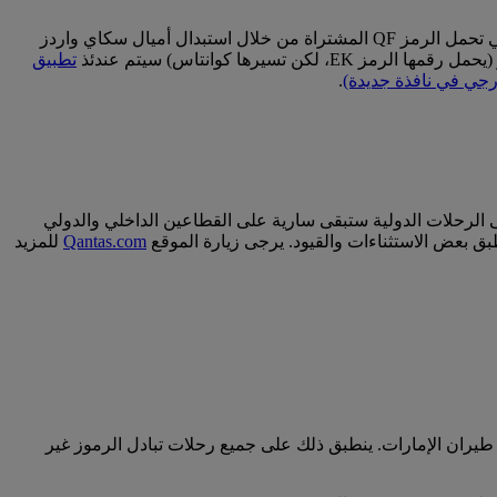
إذا كنتم على متن رحلة تسيرها كوانتاس (تحمل الرمز QF)، سوف تطبق حدود أوزان الأمتعة الخاصة بكوانتاس. يشمل ذلك الرحلات التي تحمل الرمز QF المشتراة من خلال استبدال أميال سكاي واردز
يرها كوانتاس) سيتم عندئذ
تطبيق
جي في نافذة جديدة)
.
على الرحلات الدولية ستبقى سارية على القطاعين الداخلي والدولي
Qantas.com
للمزيد
طيران الإمارات. ينطبق ذلك على جميع رحلات تبادل الرموز غير