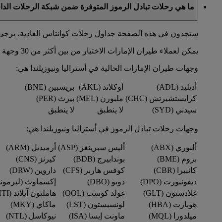
ما هي رحلات تبادل الرموز المتوفرة ضمن شبكة الرحلات الدا
ستجدون في هذه الصفحة جداول رحلات كوانتاس العادية، يرجى 
يمكن لعملاء طيران الإمارات الاختيار من بين أكثر من 30 وجهة في أستراليا ونيوزيلندا عبر شبكة رحلات كوانتاس.
وجهات طيران الإمارات الحالية في أستراليا ونيوزيلندا هي:
أديليد (ADL)
أوكلاند (AKL)
بريسبين (BNE)
كرايستشيرتش (CHC)
ملبورن (MEL)
بيرث (PER)
سيدني (SYD)
لا ينطبق
لا ينطبق
وجهات رحلات تبادل الرموز في أستراليا ونيوزيلندا هي:
ألبوري (ABX)
أليس سبرينغز (ASP)
أرميديل (ARM)
بروم (BME)
بوندابيرج (BDB)
كيرنز (CNS)
كانبيرا (CBR)
كوفس هاربر (CFS)
داروين (DRW)
ديفونبورت (DPO)
دوبو (DBO)
إكسماوث (ليرمونث) (
غلادستون (GLT)
غولد كوست (OOL)
هاملتون آيلاند (HTI)
هوبارت (HBA)
لونسيستون (LST)
ماكاي (MKY)
ميلدورا (MQL)
ماونت إيسا (ISA)
نيوكاسل (NTL)