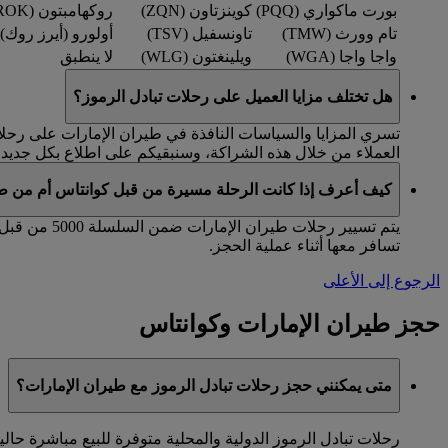
بورت ماكواري (PQQ)
كوينزتاون (ZQN)
روكهامبتون (ROK)
تام وورث (TMW)
تاونسفيل (TSV)
أولورو (أيرز روك) (AYQ
واجا واجا (WGA)
ويلينغتون (WLG)
لا ينطبق
هل تختلف مزايا العميل على رحلات تبادل الرموز؟
تسري المزايا والسياسات النافذة في طيران الإمارات على رحلات 
العملاء من خلال هذه الشراكة، وسنبقيكم على اطلاع بكل جديد.
كيف أعرف إذا كانت الرحلة مسيرة من قبل كوانتاس أم من طي
تسافر معها أثناء عملية الحجز.
الرجوع إلى الأعلى
حجز طيران الإمارات وكوانتاس
متى يمكنني حجز رحلات تبادل الرموز مع طيران الإمارات؟
رحلات تبادل الرموز الدولية والمحلية متوفرة للبيع مباشرة حاليا