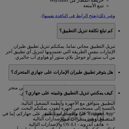
خريطة المطار من Wayfinder
تتبع الأمتعة
و
غير ذلك
(يفتح الرابط في النافذة نفسها)
.
كم تبلغ تكلفة تنزيل التطبيق؟
تنزيل التطبيق مجاني تماما. يمكنكم تنزيل تطبيق طيران
الإمارات بنفس الطريقة التي تعتمدونها لتنزيل أي تطبيق آخر
من آب ستور أو جوجل بلاي ستور أو هواوي آب جاليري.
هل يتوفر تطبيق طيران الإمارات على جهازي المتحرك؟
يمكنكم تنزيل التطبيق على أجهزة آندرويد وآيفون من متجر
كيف يمكنني تنزيل التطبيق وتثبيته على جهازي؟
التطبيقات أو جوجل بلاي ستور أو هواوي آب جاليري.
التطبيق متوافق مع الأجهزة وأنظمة التشغيل التالية:
بالنسبة إلى مستخدمي أجهزة آيفون، يمكنكم البحث عن
آيفون - iOS 7 والإصدارات التالية
"Emirates App" في متجر آي تيونز ستور على جهازكم، إما في
آبل ووتش - iOS 8.2 والإصدارات التالية
المتصفح أو في متجر آب ستور.
هاتف أندرويد - OS 4.1 والإصدارات التالية