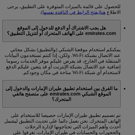
للحصول على قائمة بالميزات المتوفرة على التطبيق، يرجى
الاطلاع
هنا
(يفتح الرابط في النافذة نفسها)
.
هل يجب الاشتراك أو الدفع للدخول إلى الموقع
emirates.com على الهاتف المتحرك أو لتنزيل التطبيق؟
يمكنكم استخدام موقعنا الشبكي (والتطبيق) بشكل مجاني
عند الاتصال بشبكة Wi-Fi. ولكن، إذا كنتم تستخدمون البيانات
المتنقلة في الخارج، قد يفرض عليكم موفر الخدمات رسوما
إضافية عند الاتصال بشبكة الإنترنت أو قد يتعين عليكم الدفع
لاستخدام أي شبكة Wi-Fi متاحة في مكان وجودكم.
ما الفرق بين استخدام تطبيق طيران الإمارات والدخول إلى
الموقع الشبكي emirates.com على متصفح هاتفي
المتحرك؟
تم تصميم تطبيق طيران الإمارات خصيصا للاستخدام على
الهاتف المتحرك. نحن نعمل دائما على تحديث التطبيق ليشمل
أحدث وأهم الميزات التي تحتاجونها لإدارة الرحلات
والحجوزات والحسابات في طيران الإمارات. تعرفوا على