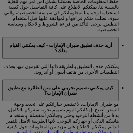
حفظ المعلومات الخاصة بعملائنا بشكل آمن أمر مهم للغاية
بالنسبة لنا. يمكنكم الاطلاع على كافة التفاصيل حول كيفية
استخدامنا وحمايتنا لمعلوماتكم في سياسة الخصوصية، والتي
سوف نطلب منكم قراءتها والموافقة عليها قبل استخدام
التطبيق. يرجى التأكد من قراءة الشروط والأحكام وسياسة
الخصوصية.
أريد حذف تطبيق طيران الإمارات - كيف يمكنني القيام
بذلك؟
يمكنكم حذف التطبيق بالطريقة ذاتها التي تقومون فيها بحذف
التطبيقات الأخرى من هاتف آيفون أو آندرويد.
كيف يمكنني تصميم تجربتي على متن الطائرة مع تطبيق
طيران الإمارات؟
مع طيران الإمارات، لا تقتصر خياراتكم على تحديد وجهة
السفر. أصبح بإمكانكم اليوم تصميم تجربة سفركم بالكامل،
بدءا من أنشطة الترفيه وحتى وجباتكم المفضلة، باستخدام
هاتفكم الذكي أو جهازكم اللوحي. لأنها الطريقة الأمثل للتميز
الدائم. يمكنكم الاطلاع على مزيد من المعلومات حول كيفية
إدارة رحلتكم مع تطبيق طيران الإمارات
(يفتح الرابط في