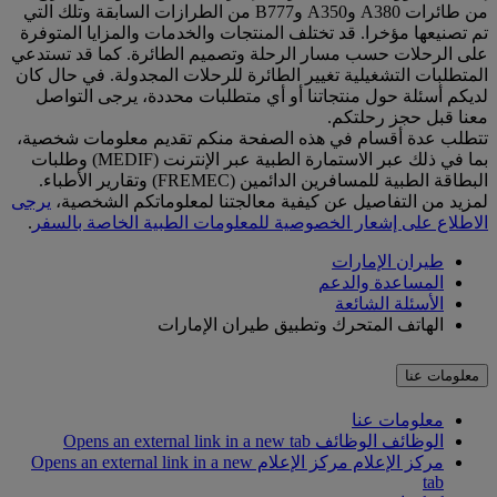
من طائرات A380 وA350 وB777 من الطرازات السابقة وتلك التي
تم تصنيعها مؤخرا. قد تختلف المنتجات والخدمات والمزايا المتوفرة
على الرحلات حسب مسار الرحلة وتصميم الطائرة. كما قد تستدعي
المتطلبات التشغيلية تغيير الطائرة للرحلات المجدولة. في حال كان
لديكم أسئلة حول منتجاتنا أو أي متطلبات محددة، يرجى التواصل
معنا قبل حجز رحلتكم.
تتطلب عدة أقسام في هذه الصفحة منكم تقديم معلومات شخصية،
بما في ذلك عبر الاستمارة الطبية عبر الإنترنت (MEDIF) وطلبات
البطاقة الطبية للمسافرين الدائمين (FREMEC) وتقارير الأطباء.
لمزيد من التفاصيل عن كيفية معالجتنا لمعلوماتكم الشخصية،
يرجى
الاطلاع على إشعار الخصوصية للمعلومات الطبية الخاصة بالسفر
.
طيران الإمارات
المساعدة والدعم
الأسئلة الشائعة
الهاتف المتحرك وتطبيق طيران الإمارات
معلومات عنا
معلومات عنا
الوظائف
الوظائف Opens an external link in a new tab
مركز الإعلام
مركز الإعلام Opens an external link in a new
tab