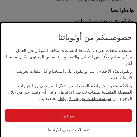
تواصلوا معنا
شاركوا تجربة طيران الإمارات.
خصوصيتكم من أولوياتنا
نستخدم ملفات تعريف الارتباط لمساعدة موقعنا الشبكي في العمل
بشكل سليم ولأغراض التحليل والتسويق وتخصيص المحتوى ليكون مناسبا
لكم.
وبقبول هذه الأحكام، أنتم توافقون على استخدام كل ملفات تعريف
بيان إمكانية الدخول
الارتباط هذه.
اتصل بنا
يمكنكم تحديث خياراتكم المفضلة من خلال النقر على زر الخيارات
سياسة الخصوصية
المفضلة المتعلقة بملفات تعريف الارتباط، أو في أي وقت آخر من خلال
الشروط والأحكام
الرجوع إلى
سياسة ملفات تعريف الارتباط
الخاصة بنا.
سياسة ملفات تعريف الارتباط
الأمن الإلكتروني
بيان الشفافية بموجب قانون مكافحة العبودية الحديثة
موافق
خريطة الموقع
مجموعة الإمارات 2026 ©، جميع الحقوق محفوظة.
تفضيلات تعريف الارتباط