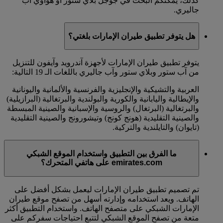
كذلك، يمكنكم البحث في جوجل بلاي ستور أو هواوي آب
جاليري.
هل يتوفر تطبيق طيران الإمارات بلغتي؟
يتوفر تطبيق طيران الإمارات لأجهزة آندرويد وآيفون للتنزيل
من آب ستور وبلاي ستور وآب جاليري باللغات الـ 19 التالية:
العربية والتشيكية والإنجليزية والفرنسية والألمانية واليونانية
والإيطالية واليابانية والكورية والبولندية والبرتغالية (البرازيلية)
والبرتغالية (البرتغال) والروسية والإسبانية والصينية المبسطة
والصينية التقليدية (هونج كونج) وتيشورونج والصينية التقليدية
(تايوان) والتايلندية والتركية.
ما الفرق بين التطبيق واستخدام الموقع الشبكي
emirates.com على هاتفي المتحرك؟
تم تصميم تطبيق طيران الإمارات ليعمل بشكل أفضل على
الهاتف. ويعد استخدامه وإدارته أسهل من تصفح موقع طيران
الإمارات الشبكي على متصفح الهاتف. واستخدام التطبيق أكثر
متعة من تصفح الموقع الشبكي لتتبع احتياجات سفركم على