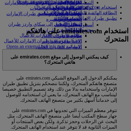
Opens an external link in a new tab
in a new tab
التسلية للأطفال
السوق الحرة
تجربتكم على متن الطائرة
تناول الطعام في الدرجة السياحية
السفر لأصحاب الهمم مع طيران الإمارات
استخدام emirates.com على هاتفكم المتحرك
كوكبنا
شركاؤنا
الممتازة
متجرنا الرسمي
الأدوات والموارد
الترفيه عن الأطفال
المساعدة الخاصة والطلبات
البطاقة الهاتفية للصعود إلى الطائرة
سكاي واردز رايل
الاستدامة في العمليات
ألعاب الأطفال
وجبات الدرجة السياحية
الهاتف المتحرك وتطبيق طيران الإمارات
تطبيق طيران الإمارات
حاسبة الأميال
السياسة البيئية
المشروبات
أنشطة للأطفال
إلغاء حجز أو تغييره
التقارير البيئية
تسجيل الدخول إلى سكاي واردز طيران
أسطول طائراتنا
تعطل الرحلات
استخدام emirates.com على هاتفكم
الإمارات
مجتمعاتنا المحلية
بوينج 777
معلومات عن طيران الإمارات
سكاي واردز+
مؤسسة طيران الإمارات للأعمال
طائرة الإمارات A380
المتحرك
الإنسانية
مؤسسة طيران الإمارات للأعمال
A350 طائرة الإمارات
الإنسانية Opens an external link in a new
الإمارات للطيران الخاص
tab
توزيع المقاعد
كيف يمكنني الوصول إلى موقع emirates.com على
الرعاية
هاتفي المتحرك؟
يمكنكم الدخول إلى الموقع الشبكي emirates.com على
متصفح هاتفكم المتحرك، ولكننا ننصحكم بتنزيل تطبيق طيران
الإمارات واستخدامه بدلا من ذلك. وقد تصميم التطبيق خصيصا
ليتناسب مع الهاتف المتحرك، ما يعني أن استخدامه للوصول
إلى خدماتنا أسهل بكثير من متصفح الهاتف المتحرك.
تتوفر معظم الميزات التي تجدونها في emirates.com على
جهاز سطح المكتب أيضا على متصفح الهاتف المتحرك، مثل
البحث عن الرحلات وحجز تذكرة. ولكن بعض المنتجات أو
الميزات الثانوية قد لا تتوفر عند استخدام الهاتف المتحرك.