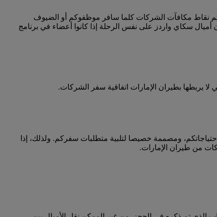
كم نقاط مكافآت الشركات كلما سافر موظفوكم أو الضيوف
أميال سكاي واردز على نفس الرحلة إذا كانوا أعضاء في برنامج
ا يربطها بطيران الإمارات اتفاقية سفر الشركات.
احتياجاتكم، ومصممة خصيصا لتلبية متطلبات سفركم. ولذلك، إذا
كات من طيران الإمارات.
 الذي تم ذكره في الحجز. من غير الممكن نقل الأميال بين