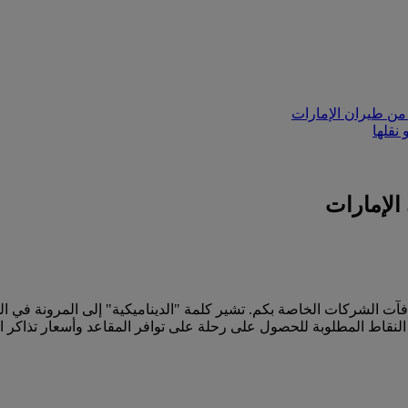
من طيران الإمارات
نقلها
الإمارات
آت الشركات الخاصة بكم. تشير كلمة "الديناميكية" إلى المرونة في ا
لنقاط المطلوبة للحصول على رحلة على توافر المقاعد وأسعار تذاكر ال