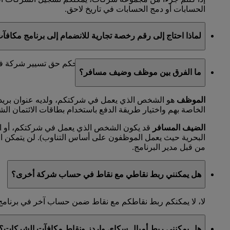
الحسابات أو دمج الحسابات في تاريخ لاحق.
لماذا احتاج إلى رقم رخصة تجارية للانضمام إلى برنامج مكاف
رخصتكم التجارية هي مستند قانوني يمنحكم حق تسيير شركة في مد
ما الفرق بين موظف وضيف مسافر؟
الموظف
هو الشخص الذي يعمل في شركتكم، ولديه عنوان بريد 
الخاصة بهم واختيار طريقة الدفع باستخدام بطاقات الائتمان الش
الضيف المسافر
قد يكون الشخص الذي يعمل في شركتكم، أو الم
البحرية حيث يعمل الموظفون على أساس التناوب). لن يتمكن 
من قبل مدير البرنامج.
هل يمكنني ربط نقاطي مع نقاط في حساب شركة أخرى؟
لا، لا يمكنكم ربط نقاطكم مع نقاط ضمن حساب آخر في برنامج
هل يمكنني ربط أميال سكاي واردز ونقاط مكافآت الشركات؟