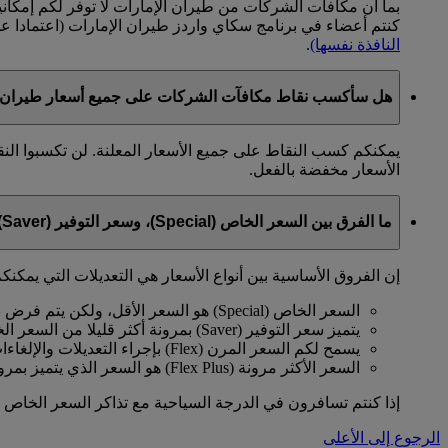
بما أن مكافآت الشركات من طيران الإمارات لا توفر لكم إمكان
كنتم أعضاء في برنامج سكاي واردز طيران الإمارات (اعتمادا 
النافذة نفسها)
.
هل سأكسب نقاط مكافآت الشركات على جميع أسعار طيران ا
يمكنكم كسب النقاط على جميع الأسعار المعلنة. لن تكسبوا الن
الأسعار مخفضة بالفعل.
ما الفرق بين السعر الخاص (Special)، وسعر التوفير (Saver)، والسعر المرن (Flex)، والسعر الأكثر مرونة (Flex Plus)؟
إن الفروق الأساسية بين أنواع الأسعار هي التعديلات التي يمكنكم
السعر الخاص (Special) هو السعر الأقل، ولكن يتم فرض بعض القيود عليه.
يتميز سعر التوفير (Saver) بمرونة أكثر قليلا من السعر الخاص.
يسمح لكم السعر المرن (Flex) بإجراء التعديلات والإلغاءات مقابل رسوم معينة.
السعر الأكثر مرونة (Flex Plus) هو السعر الذي يتميز بمرونة كاملة وعدم وجود قيود.
إذا كنتم تسافرون في الدرجة السياحية مع تذاكر السعر الخاص (Special) أو سعر التوفير (Saver)، عليكم الدفع مقاب
الرجوع إلى الأعلى