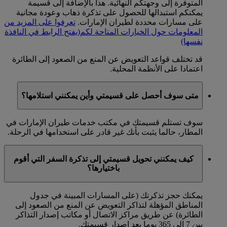
المتوفرة إلى وجهتكم النهائية. هذا بالإضافة إلى قسيمة
يمكنكم استبدالها للحصول على تذكرة ذهاب وعودة مجانية
على مسارات محددة لطيران الإمارات.
تعرفوا على المزيد من
المعلومات حول الخيارات المتاحة لكم
(يفتح الرابط في النافذة
نفسها)
قد تختلف قواعد التعويض عن المنع من الصعود إلى الطائرة
اعتمادا على الأنظمة المحلية.
متى سوف أحصل على قسيمتي وأين يمكنني استلامها؟
سوف تستلم قسيمتك في مكتب خدمات طيران الإمارات في
المطار، حالما يثبت بأنك غير قادر على استخدامها في الرحلة.
كيف يمكنني تحويل قسيمتي إلى تذكرة السفر التي أقوم
باختيارها؟
يمكنك حجز تذكرتك (على المسارات المبينة في جدول
المناطق المؤهلة لتذاكر التعويض عن المنع من الصعود إلى
الطائرة) عن طريق مراكز الاتصال أو مكاتب إصدار التذاكر
بين 7 إلى 365 يوما بعد إصدار قسيمتك.