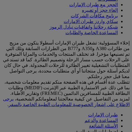
الحجز مع طيران الإمارات
إلغاء حجز أو تغييره
برنامج مكافآت الشركات
سكاي واردز طيران الإمارات
شبكة رحلاتنا واتفاقيات تبادل الرموز
المساعدة الخاصة والطلبات
إخلاء المسؤولية: تشغل طيران الإمارات أسطولا يتكون من مزيج
من طائرات A380 وA350 وB777 من الطرازات السابقة وتلك التي
تم تصنيعها مؤخرا. قد تختلف المنتجات والخدمات والمزايا المتوفرة
على الرحلات حسب مسار الرحلة وتصميم الطائرة. كما قد تستدعي
المتطلبات التشغيلية تغيير الطائرة للرحلات المجدولة. في حال كان
لديكم أسئلة حول منتجاتنا أو أي متطلبات محددة، يرجى التواصل
معنا قبل حجز رحلتكم.
تتطلب عدة أقسام في هذه الصفحة منكم تقديم معلومات شخصية،
بما في ذلك عبر الاستمارة الطبية عبر الإنترنت (MEDIF) وطلبات
البطاقة الطبية للمسافرين الدائمين (FREMEC) وتقارير الأطباء.
لمزيد من التفاصيل عن كيفية معالجتنا لمعلوماتكم الشخصية،
يرجى
الاطلاع على إشعار الخصوصية للمعلومات الطبية الخاصة بالسفر
.
طيران الإمارات
المساعدة والدعم
الأسئلة الشائعة
اضطرابات السفرالسفر