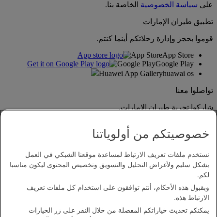
على
سياسة الخصوصية
الخاصة بنا.
تطبيق طيران الإمارات
قوموا بحجز وإدارة رحلاتكم أينما كنتم.
App Store
App Store
Google Play
Google Play
Huawei App Gallery
huawai os
تواصلوا معنا
شاركوا تجربة طيران الإمارات.
خصوصيتكم من أولوياتنا
نستخدم ملفات تعريف الارتباط لمساعدة موقعنا الشبكي في العمل
بشكل سليم ولأغراض التحليل والتسويق وتخصيص المحتوى ليكون مناسبا
لكم.
وبقبول هذه الأحكام، أنتم توافقون على استخدام كل ملفات تعريف
بيان إمكانية الدخول
الارتباط هذه.
اتصل بنا
يمكنكم تحديث خياراتكم المفضلة من خلال النقر على زر الخيارات
سياسة الخصوصية