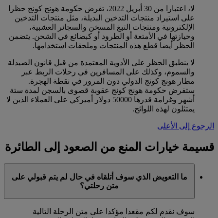
لا، اعتبارا من 30 أبريل 2022، تفرض حكومة هونج كونج حظرا
على استيراد منتجات التدخين البديلة، مثل منتجات التدخين
الإلكترونية ومنتجات التبغ المسخن والسجائر العشبية،
وحيازتها في الأمتعة أو الطرود أو كبضائع في الشحن. يتضمن
الحظر أيضا قطع هذه المنتجات وملحقات استخدامها.
لا ينطبق الحظر على الأدوية المعتمدة من قبل قانون الصيدلة
والسموم، وكذلك على المسافرين في رحلات الربط عبر
مطار هونج كونج الدولي دون المرور في نقطة الهجرة.
ستفرض حكومة هونج كونج عقوبة قصوى بالسجن لمدة ستة
أشهر وغرامة قدرها 50000 دولار أميركي على العملاء الذين لا
يمتثلون لهذه اللوائح.
الرجوع إلى الأعلى
قسيمة خيارات المنع من الصعود إلى الطائرة
ما التعويض الذي سوف أتلقاه في حال لم يتم قبولي على
متن رحلتي؟
سوف نقدم لكم مقعدا مؤكدا على متن الرحلة التالية