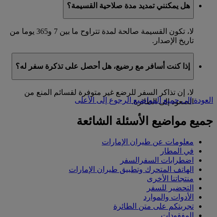
هل يمكنني تمديد مدة صلاحية القسيمة؟
لا، تكون القسيمة صالحة لمدة تتراوح ما بين 7 و365 يوما من
تاريخ الإصدار.
إذا كنت أسافر مع رضيع، هل أحصل على تذكرة سفر له؟
لا، إن تذاكر السفر للرضع غير متوفرة لقسائم المنع من
العودة إلى جميع المواضيع
الرجوع إلى الأعلى
الصعود إلى الطائرة.
جميع مواضيع الأسئلة الشائعة
معلومات عن طيران الإمارات
في المطار
اضطرابات السفرالسفر
الهاتف المتحرك وتطبيق طيران الإمارات
منتجاتنا الأخرى
التحضير للسفر
الأدوات والموارد
تجربتكم على متن الطائرة
المفقودات