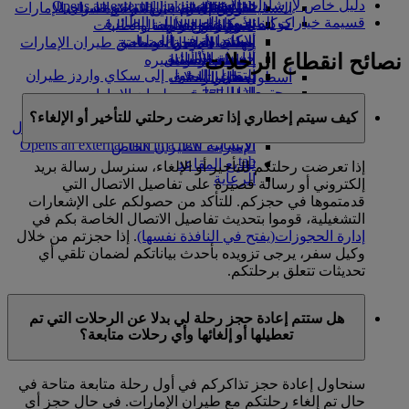
دليل خاص لإرشادات السفر
Opens an external link in a new tab
in a new tab
التسلية للأطفال
السوق الحرة
تجربتكم على متن الطائرة
تناول الطعام في الدرجة السياحية
السفر لأصحاب الهمم مع طيران الإمارات
قسيمة خيارات المنع من الصعود إلى الطائرة
كوكبنا
شركاؤنا
الممتازة
متجرنا الرسمي
الأدوات والموارد
الترفيه عن الأطفال
المساعدة الخاصة والطلبات
سكاي واردز رايل
الاستدامة في العمليات
ألعاب الأطفال
وجبات الدرجة السياحية
الهاتف المتحرك وتطبيق طيران الإمارات
نصائح انقطاع الرحلات
حاسبة الأميال
السياسة البيئية
المشروبات
أنشطة للأطفال
إلغاء حجز أو تغييره
التقارير البيئية
تسجيل الدخول إلى سكاي واردز طيران
أسطول طائراتنا
تعطل الرحلات
الإمارات
مجتمعاتنا المحلية
بوينج 777
معلومات عن طيران الإمارات
سكاي واردز+
مؤسسة طيران الإمارات للأعمال
طائرة الإمارات A380
كيف سيتم إخطاري إذا تعرضت رحلتي للتأخير أو الإلغاء؟
الإنسانية
مؤسسة طيران الإمارات للأعمال
A350 طائرة الإمارات
الإنسانية Opens an external link in a new
الإمارات للطيران الخاص
tab
توزيع المقاعد
إذا تعرضت رحلتكم للتأخير أو الإلغاء، سنرسل رسالة بريد
الرعاية
إلكتروني أو رسالة قصيرة على تفاصيل الاتصال التي
قدمتموها في حجزكم. للتأكد من حصولكم على الإشعارات
التشغيلية، قوموا بتحديث تفاصيل الاتصال الخاصة بكم في
إدارة الحجوزات
(يفتح في النافذة نفسها)
. إذا حجزتم من خلال
وكيل سفر، يرجى تزويده بأحدث بياناتكم لضمان تلقي أي
تحديثات تتعلق برحلتكم.
هل ستتم إعادة حجز رحلة لي بدلا عن الرحلات التي تم
تعطيلها أو إلغائها وأي رحلات متابعة؟
سنحاول إعادة حجز تذاكركم في أول رحلة متابعة متاحة في
حال تم إلغاء رحلتكم مع طيران الإمارات. في حال حجز أي