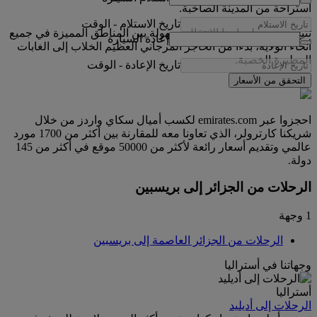
استراحة من المدينة الصاخبة.
تاريخ الاستلام
-
الوقت
تتيح بريسبن لزوارها الانتقال بسهولة بين المناطق المميزة في جميع
إعادة السيارة
أنحاء الولاية، بدءا من الحاجز المرجاني العظيم الخلاب إلى الغابات
المطيرة الخصبة.
تاريخ الإعادة
-
الوقت
التحقق من الأسعار
احجزوا عبر emirates.com لكسب أميال سكاي واردز من خلال
شريكنا كارترولر، الذي تعاونا معه للمقارنة بين أكثر من 1700 مورد
عالمي وتقديم أسعار رائعة لأكثر من 50000 موقع في أكثر من 145
دولة.
الرحلات من الجزائر إلى بريسبين
1 وجهة
الرحلات من الجزائر العاصمة إلى بريسبين
وجهاتنا في أستراليا
أستراليا
الرحلات إلى أديليد