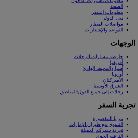
معلومات تأشيرات الدخول
الصحة
معلومات السفر
دبي الدولي
مواصلات المطار
القواعد والإشعارات
الوجهات
خارطة مسارات الرحلات
أفريقيا
آسيا والمحيط الهادئ
أوروبا
الأميركتان
الشرق الأوسط
رحلات إلى جميع الدول/المناطق
تجربة السفر
مزايا المقصورة
التسوق مع طيران الإمارات
تجربة سفركم المقبلة
الترفيه الجوي