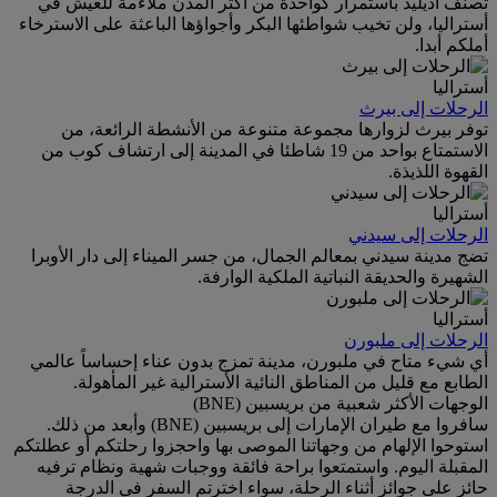
تصنف أديليد باستمرار كواحدة من أكثر المدن ملاءمة للعيش في
أستراليا، ولن تخيب شواطئها البكر وأجواؤها الباعثة على الاسترخاء
أملكم أبدا.
أستراليا
الرحلات إلى بيرث
توفر بيرث لزوارها مجموعة متنوعة من الأنشطة الرائعة، من
الاستمتاع بواحد من 19 شاطئا في المدينة إلى ارتشاف كوب من
القهوة اللذيذة.
أستراليا
الرحلات إلى سيدني
تضج مدينة سيدني بمعالم الجمال، من جسر الميناء إلى دار الأوبرا
الشهيرة والحديقة النباتية الملكية الوارفة.
أستراليا
الرحلات إلى ملبورن
أي شيء متاح في ملبورن، مدينة تمزج بدون عناء إحساساً عالمي
الطابع مع قليل من المناطق النائية الأسترالية غير المأهولة.
الوجهات الأكثر شعبية من بريسبين (BNE)
سافروا مع طيران الإمارات إلى بريسبين (BNE) وأبعد من ذلك.
استوحوا الإلهام من وجهاتنا الموصى بها واحجزوا رحلتكم أو عطلتكم
المقبلة اليوم. واستمتعوا براحة فائقة ووجبات شهية ونظام ترفيه
حائز على جوائز أثناء الرحلة، سواء اخترتم السفر في الدرجة