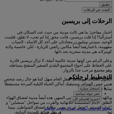
تطبيق
البحث عن الرحلات
الرحلات إلى بريسبن
اختبار مفاجئ: ما هي ثالث مدينة من حيث عدد السكان في
أستراليا؟ إذا قلت بريسبن، فأنت محق. إذا لم تجب، لا تقلق، فلست
الوحيد. سيدني وملبورن معتادتان على أخذ كل الانتباه - لأسباب
مفهومة، باعتبارهما أيضاً مكانين رائعين للزيارة - لكن عاصمة ولاية
كوينزلاند هي مدينة سحرية بحد ذاتها.
وعلى الرغم من كونها مدينة عالمية أنيقة، لا تزال بريسبن قادرة
على الحفاظ على أجواء المجتمع البلدي الصغير المنفتح ببساطة،
وهو مجتمع مرحب جداً بالزوار.
التخطيط لرحلتكم
التجول باستخدام وسائط النقل العام سهل كما هو حال رصد شخص
هيبي حسن الهندام، وستبقيك أماكن الحياة الليلية المرحة مستيقظاً
استئجار سيارة
تماماً في الليل.
حجز جولة سياحية
وبالقدر الذي يعتنى به بمحبي السهر، هذه أيضاً مدينة لعشاق الهواء
احجزوا إقامتكم الآن
الطلق. الأيام المشمسة اللانهائية والقرب من سواحل "سنشاين" و
"غولد كوستس" تجعل من بريسبن مثالية لعشاق الشواطئ، بينما
سجلوا الدخول لكسب أميالٍ على رحلاتكم
توفر المساحات الخضراء الكبيرة، مثل حدائق المدينة النباتية،
استلام السيارة