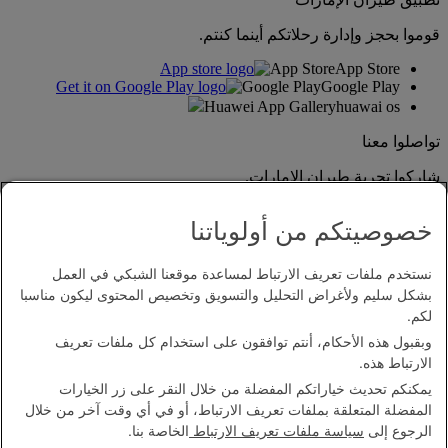
قوموا بحجز وإدارة رحلاتكم أينما كنتم.
App Store
App Store
Google Play
Google Play
Huawei App Gallery
huawai os
تواصلوا معنا
شاركوا تجربة طيران الإمارات.
خصوصيتكم من أولوياتنا
نستخدم ملفات تعريف الارتباط لمساعدة موقعنا الشبكي في العمل
بشكل سليم ولأغراض التحليل والتسويق وتخصيص المحتوى ليكون مناسبا
لكم.
وبقبول هذه الأحكام، أنتم توافقون على استخدام كل ملفات تعريف
بيان إمكانية الدخول
الارتباط هذه.
اتصل بنا
يمكنكم تحديث خياراتكم المفضلة من خلال النقر على زر الخيارات
سياسة الخصوصية
المفضلة المتعلقة بملفات تعريف الارتباط، أو في أي وقت آخر من خلال
الشروط والأحكام
الرجوع إلى
سياسة ملفات تعريف الارتباط
الخاصة بنا.
سياسة ملفات تعريف الارتباط