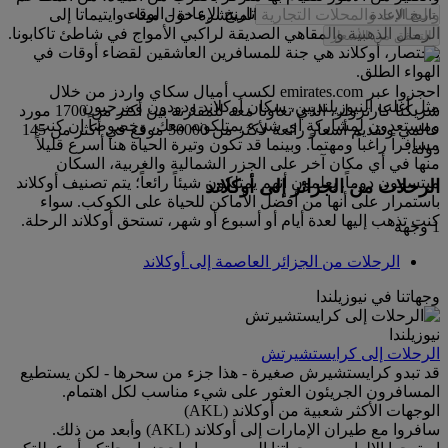
تاريخ الإعادة
-
الوقت
والصالات والمحلات التجارية المنتشرة حول ميناء وايتيماتا إلى
الرمال الذهبية والمقاهي الصديقة لراكبي الأمواج في شاطئ تاكابونا.
التحقق من الأسعار
باختصار، أوكلاند هي جنة للمسافرين العاشقين لقضاء أوقات في
الهواء الطلق.
احجزوا عبر emirates.com لكسب أميال سكاي واردز من خلال
مثل أغلب النيوزيلنديين، سكان أوكلاند ودودون ومرحبون
شريكنا كارترولر، الذي تعاونا معه للمقارنة بين أكثر من 1700 مورد
ومستعدون لمشاركة أي شيء يمتلكونه معك، وخصوصاً إن كنت
عالمي وتقديم أسعار رائعة لأكثر من 50000 موقع في أكثر من 145
مسافراً راغباً ومهتماً. وبينما قد تكون وتيرة الحياة هنا أسرع قليلاً
دولة.
منها في أي مكان آخر على الجزر الشمالية والغربية، السكان
مبتسمون دوماً. يعلمون أنهم يمتلكون شيئاً رائعاً؛ يتم تصنيف أوكلاند
الرحلات من الجزائر إلى أوكلاند
باستمرار على أنها من أفضل الأماكن للحياة على الكوكب. سواء
كنت تذهب إليها لعدة أيام أو أسبوع أو شهر، تستحق أوكلاند الرحلة.
1 وجهة
الرحلات من الجزائر العاصمة إلى أوكلاند
وجهاتنا في نيوزيلندا
نيوزيلندا
الرحلات إلى كرايستشيرتش
قد تبدو كرايستشيرش صغيرة - هذا جزء من سحرها - لكن يستطيع
المسافرون الجريئون العثور على شيء مناسب لكل اهتمام.
الوجهات الأكثر شعبية من أوكلاند (AKL)
سافروا مع طيران الإمارات إلى أوكلاند (AKL) وأبعد من ذلك.