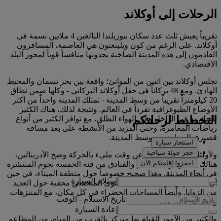
الرحلات إلى أوكلاند
تقريباً يعيش ثلث عدد سكان نيوزيلندا البالغين 4 ملايين نسمة في
أوكلاند. على الرغم من كون ويلينغتون هي العاصمة، المسافرون
القادمون إلى هذه المدينة الصاخبة يجدونها منافساً قوياً لمحور البلد
الاقتصادي.
تجلس أوكلاند بين اثنين من الموانئ؛ واقعة بين بحر تسمان والمحيط
الهادئ. ومع 48 بركاناً في حقل أوكلاند البركاني - وكلها ضمن نطاق
20 كيلومتراً تقريباً من وسط المدينة - تمتلك المدينة واحداً من أكثر
الأوضاع الطبوغرافية تفرداً في العالم. ونتيجة لذلك، هناك الكثير
التخطيط لرحلتكم
للقيام به في الداخل وفي الهواء الطلق، مع توافر الكثير من أنواع
رياضات المغامرة، وحتى المزيد من الأنشطة على بعد مسافة
قصيرة بالسيارة من وسط المدينة.
استئجار سيارة
حجز جولة سياحية
ولأولئك الذين لا يبحثون عن وقت مليء بالحركة وضخ الأدرينالين،
احجزوا إقامتكم الآن
هنالك الكثير من المطاعم والفنادق من فئة الخمسة نجوم المنتشرة
في أنحاء المدينة. وهذا صحيح خصوصاً حول منطقة الميناء، في حين
استلام السيارة
أن المقاهي والمحلات ذات المستوى المنخفض مخفية حول العديد
من الزوايا. وأيضاً المساحات الخضراء في كل مكان، مع المتنزهات
تاريخ الاستلام
-
الوقت
والحدائق والدروب.
إعادة السيارة
والكثير من الأمور للقيام بها متركز بالقرب من المياه، من المطاعم