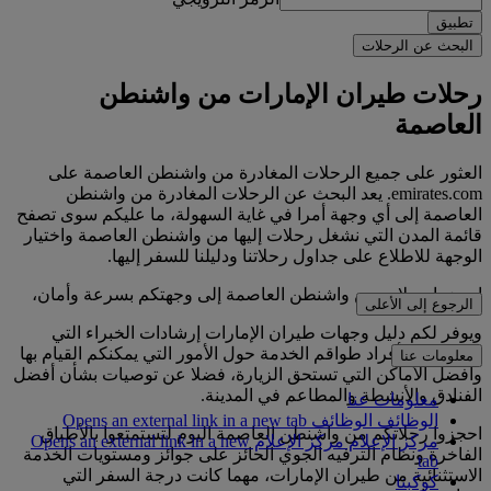
تطبيق
البحث عن الرحلات
رحلات طيران الإمارات من واشنطن
العاصمة
العثور على جميع الرحلات المغادرة من واشنطن العاصمة على
emirates.com. يعد البحث عن الرحلات المغادرة من واشنطن
العاصمة إلى أي وجهة أمرا في غاية السهولة، ما عليكم سوى تصفح
قائمة المدن التي نشغل رحلات إليها من واشنطن العاصمة واختيار
الوجهة للاطلاع على جداول رحلاتنا ودليلنا للسفر إليها.
احجزوا رحلات من واشنطن العاصمة إلى وجهتكم بسرعة وأمان،
الرجوع إلى الأعلى
ويوفر لكم دليل وجهات طيران الإمارات إرشادات الخبراء التي
يقدمها لكم أفراد طواقم الخدمة حول الأمور التي يمكنكم القيام بها
معلومات عنا
وأفضل الأماكن التي تستحق الزيارة، فضلا عن توصيات بشأن أفضل
الفنادق والأنشطة والمطاعم في المدينة.
معلومات عنا
الوظائف
الوظائف Opens an external link in a new tab
احجزوا رحلاتكم من واشنطن العاصمة اليوم لتستمتعوا بالأطباق
مركز الإعلام
مركز الإعلام Opens an external link in a new
الفاخرة ونظام الترفيه الجوي الحائز على جوائز ومستويات الخدمة
tab
الاستثنائية من طيران الإمارات، مهما كانت درجة السفر التي
كوكبنا