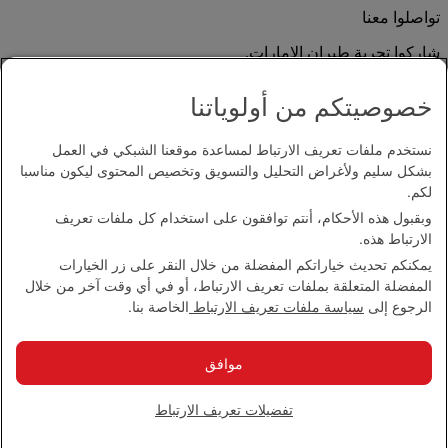
تواصلوا معنا
شاركوا تجربة طيران الإمارات.
خصوصيتكم من أولوياتنا
نستخدم ملفات تعريف الارتباط لمساعدة موقعنا الشبكي في العمل
بشكل سليم ولأغراض التحليل والتسويق وتخصيص المحتوى ليكون مناسبا
لكم.
وبقبول هذه الأحكام، أنتم توافقون على استخدام كل ملفات تعريف
بيان إمكانية الدخول
الارتباط هذه.
اتصل بنا
يمكنكم تحديث خياراتكم المفضلة من خلال النقر على زر الخيارات
سياسة الخصوصية
المفضلة المتعلقة بملفات تعريف الارتباط، أو في أي وقت آخر من خلال
الشروط والأحكام
الرجوع إلى
سياسة ملفات تعريف الارتباط
الخاصة بنا.
سياسة ملفات تعريف الارتباط
الأمن الإلكتروني
بيان الشفافية بموجب قانون مكافحة العبودية الحديثة
موافق
خريطة الموقع
مجموعة الإمارات 2026 ©، جميع الحقوق محفوظة.
تفضيلات تعريف الارتباط