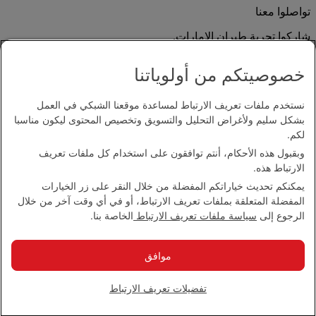
تواصلوا معنا
شاركوا تجربة طيران الإمارات.
خصوصيتكم من أولوياتنا
نستخدم ملفات تعريف الارتباط لمساعدة موقعنا الشبكي في العمل
بشكل سليم ولأغراض التحليل والتسويق وتخصيص المحتوى ليكون مناسبا
لكم.
وبقبول هذه الأحكام، أنتم توافقون على استخدام كل ملفات تعريف
بيان إمكانية الدخول
الارتباط هذه.
اتصل بنا
يمكنكم تحديث خياراتكم المفضلة من خلال النقر على زر الخيارات
سياسة الخصوصية
المفضلة المتعلقة بملفات تعريف الارتباط، أو في أي وقت آخر من خلال
الشروط والأحكام
الرجوع إلى
سياسة ملفات تعريف الارتباط
الخاصة بنا.
سياسة ملفات تعريف الارتباط
الأمن الإلكتروني
بيان الشفافية بموجب قانون مكافحة العبودية الحديثة
موافق
خريطة الموقع
مجموعة الإمارات 2026 ©، جميع الحقوق محفوظة.
تفضيلات تعريف الارتباط