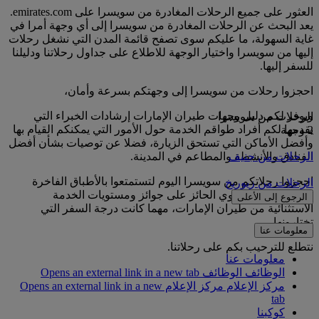
العثور على جميع الرحلات المغادرة من سويسرا على emirates.com.
يعد البحث عن الرحلات المغادرة من سويسرا إلى أي وجهة أمرا في
غاية السهولة، ما عليكم سوى تصفح قائمة المدن التي نشغل رحلات
إليها من سويسرا واختيار الوجهة للاطلاع على جداول رحلاتنا ودليلنا
للسفر إليها.
احجزوا رحلات من سويسرا إلى وجهتكم بسرعة وأمان،
ويوفر لكم دليل وجهات طيران الإمارات إرشادات الخبراء التي
الرحلات من سويسرا
يقدمها لكم أفراد طواقم الخدمة حول الأمور التي يمكنكم القيام بها
2 وجهة
وأفضل الأماكن التي تستحق الزيارة، فضلا عن توصيات بشأن أفضل
الفنادق والأنشطة والمطاعم في المدينة.
الرحلات من جنيف
احجزوا رحلاتكم من سويسرا اليوم لتستمتعوا بالأطباق الفاخرة
الرحلات من زيوريخ
ونظام الترفيه الجوي الحائز على جوائز ومستويات الخدمة
الرجوع إلى الأعلى
الاستثنائية من طيران الإمارات، مهما كانت درجة السفر التي
تختارونها.
معلومات عنا
نتطلع للترحيب بكم على رحلاتنا.
معلومات عنا
الوظائف
الوظائف Opens an external link in a new tab
مركز الإعلام
مركز الإعلام Opens an external link in a new
tab
كوكبنا