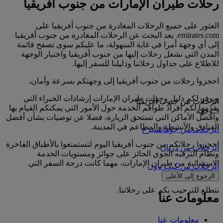
رحلات طيران الإمارات من جنوب أفريقيا
العثور على جميع الرحلات المغادرة من جنوب أفريقيا على
emirates.com. يعد البحث عن الرحلات المغادرة من جنوب أفريقيا
إلى أي وجهة أمرا في غاية السهولة، ما عليكم سوى تصفح قائمة
المدن التي نشغل رحلات إليها من جنوب أفريقيا واختيار الوجهة
للاطلاع على جداول رحلاتنا ودليلنا للسفر إليها.
احجزوا رحلات من جنوب أفريقيا إلى وجهتكم بسرعة وأمان،
ويوفر لكم دليل وجهات طيران الإمارات إرشادات الخبراء التي
الرحلات من جنوب أفريقيا
يقدمها لكم أفراد طواقم الخدمة حول الأمور التي يمكنكم القيام بها
3 وجهة
وأفضل الأماكن التي تستحق الزيارة، فضلا عن توصيات بشأن أفضل
الفنادق والأنشطة والمطاعم في المدينة.
الرحلات من جوهانسبرغ
احجزوا رحلاتكم من جنوب أفريقيا اليوم لتستمتعوا بالأطباق الفاخرة
الرحلات من دربان
ونظام الترفيه الجوي الحائز على جوائز ومستويات الخدمة
الاستثنائية من طيران الإمارات، مهما كانت درجة السفر التي
الرحلات من كيب تاون
تختارونها.
الرجوع إلى الأعلى
نتطلع للترحيب بكم على رحلاتنا.
معلومات عنا
معلومات عنا