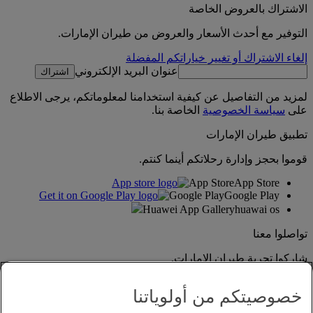
الاشتراك بالعروض الخاصة
التوفير مع أحدث الأسعار والعروض من طيران الإمارات.
إلغاء الاشتراك أو تغيير خياراتكم المفضلة
عنوان البريد الإلكتروني
اشتراك
لمزيد من التفاصيل عن كيفية استخدامنا لمعلوماتكم، يرجى الاطلاع
على
سياسة الخصوصية
الخاصة بنا.
تطبيق طيران الإمارات
قوموا بحجز وإدارة رحلاتكم أينما كنتم.
App Store
App Store
Google Play
Google Play
Huawei App Gallery
huawai os
تواصلوا معنا
شاركوا تجربة طيران الإمارات.
خصوصيتكم من أولوياتنا