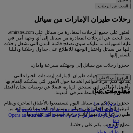
البحث عن الرحلات
رحلات طيران الإمارات من سياتل
العثور على جميع الرحلات المغادرة من سياتل على emirates.com.
يعد البحث عن الرحلات المغادرة من سياتل إلى أي وجهة أمرا في
غاية السهولة، ما عليكم سوى تصفح قائمة المدن التي نشغل رحلات
إليها من سياتل واختيار الوجهة للاطلاع على جداول رحلاتنا ودليلنا
للسفر إليها.
احجزوا رحلات من سياتل إلى وجهتكم بسرعة وأمان،
ويوفر لكم دليل وجهات طيران الإمارات إرشادات الخبراء التي
الرجوع إلى الأعلى
يقدمها لكم أفراد طواقم الخدمة حول الأمور التي يمكنكم القيام بها
وأفضل الأماكن التي تستحق الزيارة، فضلا عن توصيات بشأن أفضل
معلومات عنا
الفنادق والأنشطة والمطاعم في المدينة.
احجزوا رحلاتكم من سياتل اليوم لتستمتعوا بالأطباق الفاخرة ونظام
معلومات عنا
الترفيه الجوي الحائز على جوائز ومستويات الخدمة الاستثنائية من
الوظائف
الوظائف Opens an external link in a new tab
طيران الإمارات، مهما كانت درجة السفر التي تختارونها.
مركز الإعلام
مركز الإعلام Opens an external link in a new
tab
نتطلع للترحيب بكم على رحلاتنا.
كوكبنا
طاقم عملنا