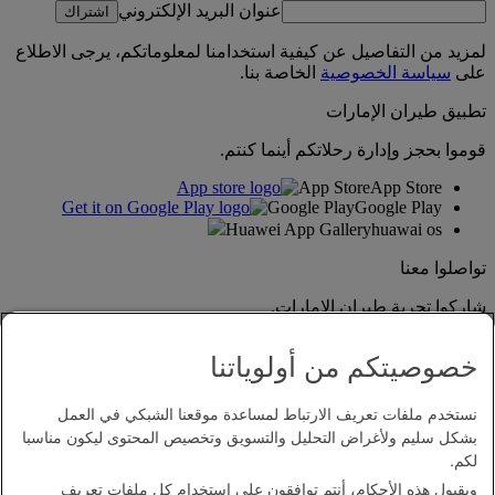
عنوان البريد الإلكتروني
اشتراك
لمزيد من التفاصيل عن كيفية استخدامنا لمعلوماتكم، يرجى الاطلاع
على
سياسة الخصوصية
الخاصة بنا.
تطبيق طيران الإمارات
قوموا بحجز وإدارة رحلاتكم أينما كنتم.
App Store
App Store
Google Play
Google Play
Huawei App Gallery
huawai os
تواصلوا معنا
شاركوا تجربة طيران الإمارات.
خصوصيتكم من أولوياتنا
نستخدم ملفات تعريف الارتباط لمساعدة موقعنا الشبكي في العمل
بشكل سليم ولأغراض التحليل والتسويق وتخصيص المحتوى ليكون مناسبا
لكم.
وبقبول هذه الأحكام، أنتم توافقون على استخدام كل ملفات تعريف