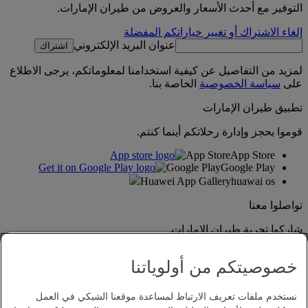
التوفير مع أحدث الأسعار والعروض من طيران الإمارات.
إلغاء الاشتراك أو تغيير خياراتكم المفضلة
عنوان البريد الإلكتروني
اشتراك
لمزيد من التفاصيل عن كيفية استخدامنا لمعلوماتكم، يرجى الاطلاع
على
سياسة الخصوصية
الخاصة بنا.
تطبيق طيران الإمارات
قوموا بحجز وإدارة رحلاتكم أينما كنتم.
App Store
App Store
Google Play
Google Play
Huawei App Gallery
huawai os
تواصلوا معنا
شاركوا تجربة طيران الإمارات.
خصوصيتكم من أولوياتنا
نستخدم ملفات تعريف الارتباط لمساعدة موقعنا الشبكي في العمل