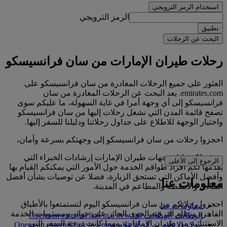
استخدام الرمز الترويجي
الرمز الترويجي
تطبيق
البحث عن الرحلات
رحلات طيران الإمارات من سان فرانسيسكو
العثور على جميع الرحلات المغادرة من سان فرانسيسكو على
emirates.com. يعد البحث عن الرحلات المغادرة من سان
فرانسيسكو إلى أي وجهة أمرا في غاية السهولة، ما عليكم سوى
تصفح قائمة المدن التي نشغل رحلات إليها من سان فرانسيسكو
واختيار الوجهة للاطلاع على جداول رحلاتنا ودليلنا للسفر إليها.
احجزوا رحلات من سان فرانسيسكو إلى وجهتكم بسرعة وأمان،
ويوفر لكم دليل وجهات طيران الإمارات إرشادات الخبراء التي
الرجوع إلى الأعلى
يقدمها لكم أفراد طواقم الخدمة حول الأمور التي يمكنكم القيام بها
وأفضل الأماكن التي تستحق الزيارة، فضلا عن توصيات بشأن أفضل
معلومات عنا
الفنادق والأنشطة والمطاعم في المدينة.
احجزوا رحلاتكم من سان فرانسيسكو اليوم لتستمتعوا بالأطباق
معلومات عنا
الفاخرة ونظام الترفيه الجوي الحائز على جوائز ومستويات الخدمة
الوظائف
الوظائف Opens an external link in a new tab
الاستثنائية من طيران الإمارات، مهما كانت درجة السفر التي
مركز الإعلام
مركز الإعلام Opens an external link in a new