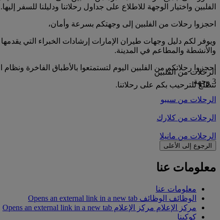
الفلبين واختيار الوجهة للاطلاع على جداول رحلاتنا ودليلنا للسفر إليها.
احجزوا رحلات من الفلبين إلى وجهتكم بسرعة وأمان،
ويوفر لكم دليل وجهات طيران الإمارات إرشادات الخبراء التي يقدمها 
والأنشطة والمطاعم في المدينة.
احجزوا رحلاتكم من الفلبين اليوم لتستمتعوا بالأطباق الفاخرة ونظام ا
الرحلات من الفلبين
3 وجهة
نتطلع للترحيب بكم على رحلاتنا.
الرحلات من سيبو
الرحلات من كلارك
الرحلات من مانيلا
الرجوع إلى الأعلى
معلومات عنا
معلومات عنا
الوظائف
الوظائف Opens an external link in a new tab
مركز الإعلام
مركز الإعلام Opens an external link in a new tab
كوكبنا