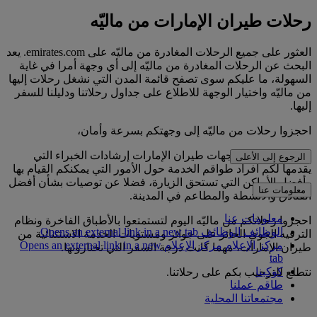
رحلات طيران الإمارات من ماليّه
العثور على جميع الرحلات المغادرة من ماليّه على emirates.com. يعد
البحث عن الرحلات المغادرة من ماليّه إلى أي وجهة أمرا في غاية
السهولة، ما عليكم سوى تصفح قائمة المدن التي نشغل رحلات إليها
من ماليّه واختيار الوجهة للاطلاع على جداول رحلاتنا ودليلنا للسفر
إليها.
احجزوا رحلات من ماليّه إلى وجهتكم بسرعة وأمان،
ويوفر لكم دليل وجهات طيران الإمارات إرشادات الخبراء التي
الرجوع إلى الأعلى
يقدمها لكم أفراد طواقم الخدمة حول الأمور التي يمكنكم القيام بها
وأفضل الأماكن التي تستحق الزيارة، فضلا عن توصيات بشأن أفضل
معلومات عنا
الفنادق والأنشطة والمطاعم في المدينة.
معلومات عنا
احجزوا رحلاتكم من ماليّه اليوم لتستمتعوا بالأطباق الفاخرة ونظام
الوظائف
الوظائف Opens an external link in a new tab
الترفيه الجوي الحائز على جوائز ومستويات الخدمة الاستثنائية من
مركز الإعلام
مركز الإعلام Opens an external link in a new
طيران الإمارات، مهما كانت درجة السفر التي تختارونها.
tab
كوكبنا
نتطلع للترحيب بكم على رحلاتنا.
طاقم عملنا
مجتمعاتنا المحلية