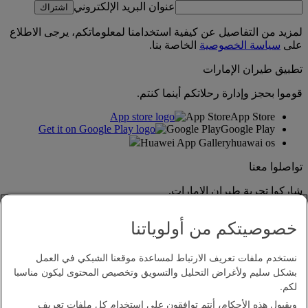
عنوان البريد الإلكتروني
اشتراك
لمزيد من التفاصيل عن كيفية استخدامنا لمعلوماتكم، يرجى الاطلاع
على
سياسة الخصوصية
الخاصة بنا.
تطبيق طيران الإمارات
قوموا بحجز وإدارة رحلاتكم أينما كنتم.
App Store
App Store
Google Play
Google Play
Huawei App Gallery
huawai os
تواصلوا معنا
شاركوا تجربة طيران الإمارات.
خصوصيتكم من أولوياتنا
نستخدم ملفات تعريف الارتباط لمساعدة موقعنا الشبكي في العمل
بشكل سليم ولأغراض التحليل والتسويق وتخصيص المحتوى ليكون مناسبا
لكم.
وبقبول هذه الأحكام، أنتم توافقون على استخدام كل ملفات تعريف