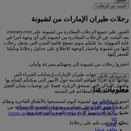
البحث عن الرحلات
رحلات طيران الإمارات من لشبونة
العثور على جميع الرحلات المغادرة من لشبونة على emirates.com.
يعد البحث عن الرحلات المغادرة من لشبونة إلى أي وجهة أمرا في
غاية السهولة، ما عليكم سوى تصفح قائمة المدن التي نشغل رحلات
إليها من لشبونة واختيار الوجهة للاطلاع على جداول رحلاتنا ودليلنا
للسفر إليها.
احجزوا رحلات من لشبونة إلى وجهتكم بسرعة وأمان،
ويوفر لكم دليل وجهات طيران الإمارات إرشادات الخبراء التي
الرجوع إلى الأعلى
يقدمها لكم أفراد طواقم الخدمة حول الأمور التي يمكنكم القيام بها
وأفضل الأماكن التي تستحق الزيارة، فضلا عن توصيات بشأن أفضل
معلومات عنا
الفنادق والأنشطة والمطاعم في المدينة.
احجزوا رحلاتكم من لشبونة اليوم لتستمتعوا بالأطباق الفاخرة ونظام
معلومات عنا
الترفيه الجوي الحائز على جوائز ومستويات الخدمة الاستثنائية من
الوظائف
الوظائف Opens an external link in a new tab
طيران الإمارات، مهما كانت درجة السفر التي تختارونها.
مركز الإعلام
مركز الإعلام Opens an external link in a new
tab
نتطلع للترحيب بكم على رحلاتنا.
كوكبنا
طاقم عملنا