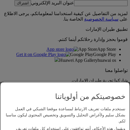
عنوان البريد الإلكتروني
اشتراك
لمزيد من التفاصيل عن كيفية استخدامنا لمعلوماتكم، يرجى الاطلاع
على
سياسة الخصوصية
الخاصة بنا.
تطبيق طيران الإمارات
قوموا بحجز وإدارة رحلاتكم أينما كنتم.
App Store
App Store
Google Play
Google Play
Huawei App Gallery
huawai os
تواصلوا معنا
شاركوا تجربة طيران الإمارات.
خصوصيتكم من أولوياتنا
نستخدم ملفات تعريف الارتباط لمساعدة موقعنا الشبكي في العمل
بشكل سليم ولأغراض التحليل والتسويق وتخصيص المحتوى ليكون مناسبا
لكم.
وبقبول هذه الأحكام، أنتم توافقون على استخدام كل ملفات تعريف