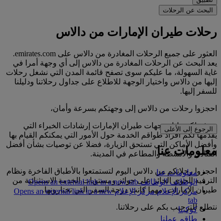
البحث عن الرحلات
رحلات طيران الإمارات من دالاس
العثور على جميع الرحلات المغادرة من دالاس على emirates.com.
يعد البحث عن الرحلات المغادرة من دالاس إلى أي وجهة أمرا في
غاية السهولة، ما عليكم سوى تصفح قائمة المدن التي نشغل رحلات
إليها من دالاس واختيار الوجهة للاطلاع على جداول رحلاتنا ودليلنا
للسفر إليها.
احجزوا رحلات من دالاس إلى وجهتكم بسرعة وأمان،
ويوفر لكم دليل وجهات طيران الإمارات إرشادات الخبراء التي
الرجوع إلى الأعلى
يقدمها لكم أفراد طواقم الخدمة حول الأمور التي يمكنكم القيام بها
وأفضل الأماكن التي تستحق الزيارة، فضلا عن توصيات بشأن أفضل
معلومات عنا
الفنادق والأنشطة والمطاعم في المدينة.
احجزوا رحلاتكم من دالاس اليوم لتستمتعوا بالأطباق الفاخرة ونظام
معلومات عنا
الترفيه الجوي الحائز على جوائز ومستويات الخدمة الاستثنائية من
الوظائف
الوظائف Opens an external link in a new tab
طيران الإمارات، مهما كانت درجة السفر التي تختارونها.
مركز الإعلام
مركز الإعلام Opens an external link in a new
tab
نتطلع للترحيب بكم على رحلاتنا.
كوكبنا
طاقم عملنا