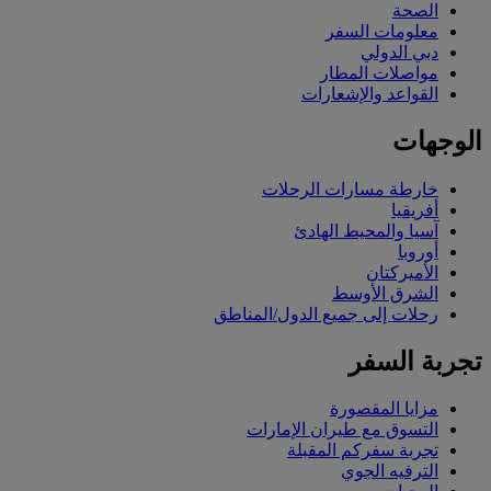
الصحة
معلومات السفر
دبي الدولي
مواصلات المطار
القواعد والإشعارات
الوجهات
خارطة مسارات الرحلات
أفريقيا
آسيا والمحيط الهادئ
أوروبا
الأميركتان
الشرق الأوسط
رحلات إلى جميع الدول/المناطق
تجربة السفر
مزايا المقصورة
التسوق مع طيران الإمارات
تجربة سفركم المقبلة
الترفيه الجوي