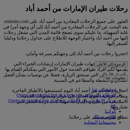
رحلات طيران الإمارات من أحمد أباد
العثور على جميع الرحلات المغادرة من أحمد أباد على emirates.com.
يعد البحث عن الرحلات المغادرة من أحمد أباد إلى أي وجهة أمرا في
غاية السهولة، ما عليكم سوى تصفح قائمة المدن التي نشغل رحلات
إليها من أحمد أباد واختيار الوجهة للاطلاع على جداول رحلاتنا ودليلنا
للسفر إليها.
احجزوا رحلات من أحمد أباد إلى وجهتكم بسرعة وأمان،
ويوفر لكم دليل وجهات طيران الإمارات إرشادات الخبراء التي
الرجوع إلى الأعلى
يقدمها لكم أفراد طواقم الخدمة حول الأمور التي يمكنكم القيام بها
وأفضل الأماكن التي تستحق الزيارة، فضلا عن توصيات بشأن أفضل
معلومات عنا
الفنادق والأنشطة والمطاعم في المدينة.
معلومات عنا
احجزوا رحلاتكم من أحمد أباد اليوم لتستمتعوا بالأطباق الفاخرة
الوظائف
الوظائف Opens an external link in a new tab
ونظام الترفيه الجوي الحائز على جوائز ومستويات الخدمة
مركز الإعلام
مركز الإعلام Opens an external link in a new
الاستثنائية من طيران الإمارات، مهما كانت درجة السفر التي
tab
تختارونها.
كوكبنا
طاقم عملنا
نتطلع للترحيب بكم على رحلاتنا.
مجتمعاتنا المحلية